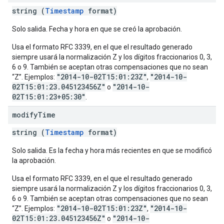
string (
Timestamp
format)
Solo salida. Fecha y hora en que se creó la aprobación.
Usa el formato RFC 3339, en el que el resultado generado
siempre usará la normalización Z y los dígitos fraccionarios 0, 3,
6 o 9. También se aceptan otras compensaciones que no sean
"2014-10-02T15:01:23Z"
"2014-10-
“Z”. Ejemplos:
,
02T15:01:23.045123456Z"
"2014-10-
o
02T15:01:23+05:30"
.
modify
Time
string (
Timestamp
format)
Solo salida. Es la fecha y hora más recientes en que se modificó
la aprobación.
Usa el formato RFC 3339, en el que el resultado generado
siempre usará la normalización Z y los dígitos fraccionarios 0, 3,
6 o 9. También se aceptan otras compensaciones que no sean
"2014-10-02T15:01:23Z"
"2014-10-
“Z”. Ejemplos:
,
02T15:01:23.045123456Z"
"2014-10-
o