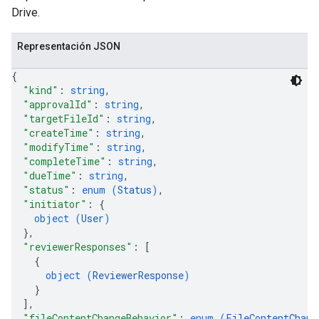
Drive.
Representación JSON
{
"kind"
: 
string
,
"approvalId"
: 
string
,
"targetFileId"
: 
string
,
"createTime"
: 
string
,
"modifyTime"
: 
string
,
"completeTime"
: 
string
,
"dueTime"
: 
string
,
"status"
: 
enum (
Status
)
,
"initiator"
: 
{
object (
User
)
}
,
"reviewerResponses"
: 
[
{
object (
ReviewerResponse
)
}
]
,
"fileContentChangeBehavior"
: 
enum (
FileContentChang