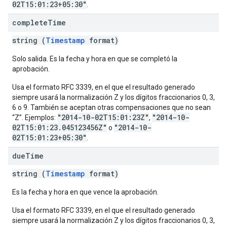
02T15:01:23+05:30"
.
complete
Time
string (
Timestamp
format)
Solo salida. Es la fecha y hora en que se completó la
aprobación.
Usa el formato RFC 3339, en el que el resultado generado
siempre usará la normalización Z y los dígitos fraccionarios 0, 3,
6 o 9. También se aceptan otras compensaciones que no sean
"2014-10-02T15:01:23Z"
"2014-10-
“Z”. Ejemplos:
,
02T15:01:23.045123456Z"
"2014-10-
o
02T15:01:23+05:30"
.
due
Time
string (
Timestamp
format)
Es la fecha y hora en que vence la aprobación.
Usa el formato RFC 3339, en el que el resultado generado
siempre usará la normalización Z y los dígitos fraccionarios 0, 3,