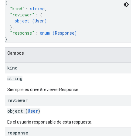
{
"kind"
: 
string
,
"reviewer"
: 
{
object (
User
)
}
,
"response"
: 
enum (
Response
)
}
Campos
kind
string
Siempre es drive#reviewerResponse.
reviewer
object (
User
)
Es el usuario responsable de esta respuesta.
response