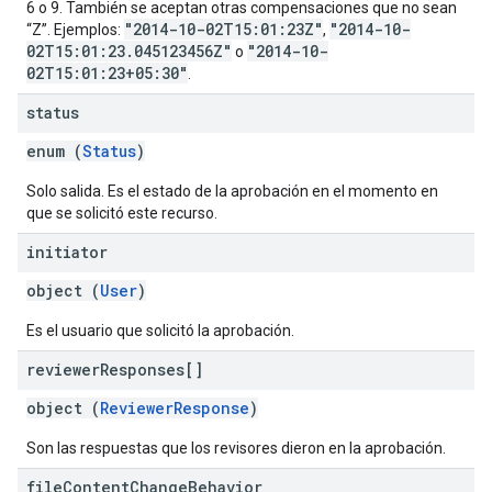
6 o 9. También se aceptan otras compensaciones que no sean
"2014-10-02T15:01:23Z"
"2014-10-
“Z”. Ejemplos:
,
02T15:01:23.045123456Z"
"2014-10-
o
02T15:01:23+05:30"
.
status
enum (
Status
)
Solo salida. Es el estado de la aprobación en el momento en
que se solicitó este recurso.
initiator
object (
User
)
Es el usuario que solicitó la aprobación.
reviewer
Responses[]
object (
ReviewerResponse
)
Son las respuestas que los revisores dieron en la aprobación.
file
Content
Change
Behavior