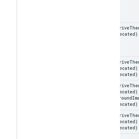
team
Drive
The
(deprecated)
team
Drive
The
(deprecated)
(deprecated)
team
Drive
The
(deprecated)
background
Im
(deprecated)
team
Drive
The
(deprecated)
(deprecated)
kind