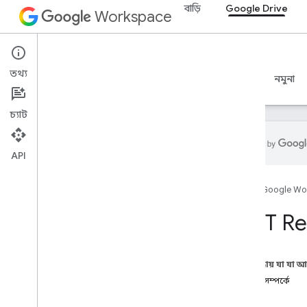
বাড়ি
Google Drive
Workspace
Google Drive
তথ্য
ওভারভিউ
নির্দেশিকা
রেফারেন্স
MCP সার্ভার
নমুনা
চ্যাট
API
ড্রাইভ API
হোম
Google Wo
v3
,
v3
,
v3
সম্পদের সারাংশ
REST Re
REST সম্পদ
সম্পর্কিত
এই পৃষ্ঠায় যা যা 
ওভারভিউ
সম্পদ: সম্পর্কে
পাওয়া
পদ্ধতি
অ্যাক্সেস প্রস্তাব