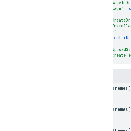
"usageInDr
ক্লাস
"usage"
: 
s
Enums
}
,
ইন্টারফেস
"canCreateDr
"appInstalle
উপনাম টাইপ করুন
"user"
: 
{
object (
Us
}
,
"maxUploadSi
"canCreateTe
}
ক্ষেত্র
drive
Themes[
drive
Themes[
drive
Themes[