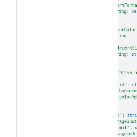
MIME প্রকারগুলি রপ্তানি করুন৷
"exportForm
ভূমিকা এবং অনুমতি
string
: 
va
...
অঞ্চল শ্রেণীবদ্ধকারী
}
,
শেয়ার্ড ড্রাইভ বনাম আমার ড্রাইভ পার্থক্য
"folderColor
ব্যবহারের সীমা
string
]
,
ড্রাইভ কার্যকলাপ API
"maxImportSi
string
: 
st
v2
...
ক্লায়েন্ট লাইব্রেরি
}
,
ক্লায়েন্ট লাইব্রেরি ডাউনলোড
"teamDriveT
{
ড্রাইভ লেবেল API
"id"
: 
st
"backgro
v2
"colorRg
v2beta
}
ক্লায়েন্ট লাইব্রেরি
]
,
ব্যবহারের সীমা
"kind"
: 
stri
"storageQuot
"limit"
: 
গুগল পিকার API
"usageInDr
সারসংক্ষেপ