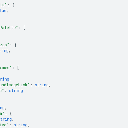
ats"
: 
{
lue
,
Palette"
: 
[
zes"
: 
{
ring
,
hemes"
: 
[
ring
,
undImageLink"
: 
string
,
b"
: 
string
ng
,
a"
: 
{
string
,
ive"
: 
string
,