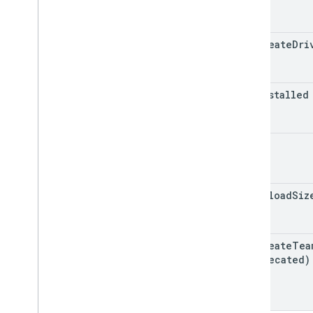
can
Create
Dri
app
Installed
user
max
Upload
Siz
can
Create
Tea
(deprecated)