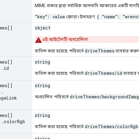
MIME প্রকার দ্বারা সর্বাধিক আমদানি আকারের একটি মানচিত
"key": value
{ "name": "wrenc
জোড়া। উদাহরণ:
mes[]
object
এই আইটেমটি অবহেলিত!
driveThemes
বাতিল করা হয়েছে: পরিবর্তে
ব্যবহার করু
mes[]
string
.
id
driveThemes/id
বাতিল করা হয়েছে: পরিবর্তে
ব্যবহার 
mes[]
string
.
driveThemes/backgroundImag
অপ্রচলিত: পরিবর্তে
age
Link
mes[]
string
.
color
Rgb
driveThemes/colorRgb
বাতিল করা হয়েছে: পরিবর্তে
string