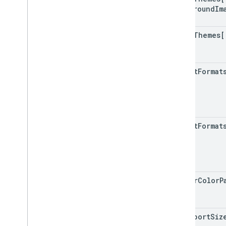
background
Im
drive
Themes[
import
Format
export
Format
folder
Color
P
max
Import
Siz