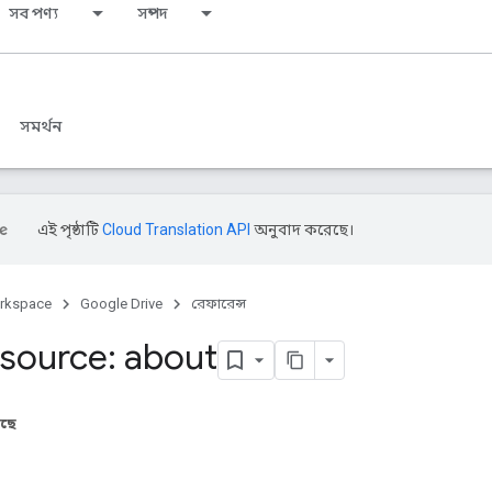
সব পণ্য
সম্পদ
সমর্থন
এই পৃষ্ঠাটি
Cloud Translation API
অনুবাদ করেছে।
rkspace
Google Drive
রেফারেন্স
source: about
আছে