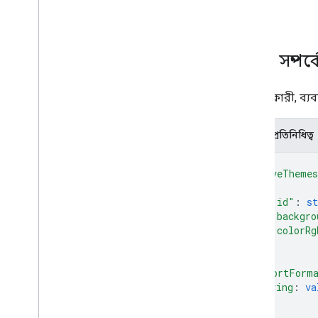
get
অনুমোদন
অ্যাপস
পরিবর্তন
সম্পদ: সম্পর্ক
চ্যানেল
মন্তব্য
ড্রাইভ
ব্যবহারকারী, ব্যব
নথি পত্র
অপারেশন
JSON প্রতিনিধিত্ব
অনুমতি
{
উত্তর
"driveTheme
পুনর্বিবেচনা
{
"id"
: 
st
প্রকারভেদ
"backgro
লেবেল
"colorRg
ব্যবহারকারী
}
v2
]
,
"importForm
ক্লায়েন্ট লাইব্রেরি
string
: 
va
অনুসন্ধান ক্যোয়ারী পদ এবং অপারেটর
...
সমর্থিত MIME প্রকার
}
,