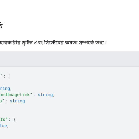
ে
হারকারীর ড্রাইভ এবং সিস্টেমের ক্ষমতা সম্পর্কে তথ্য।
s"
: 
[
ring
,
undImageLink"
: 
string
,
b"
: 
string
ats"
: 
{
lue
,