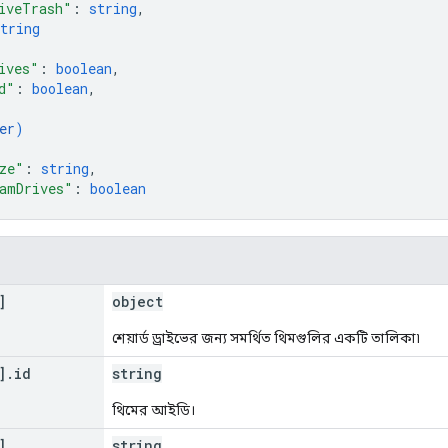
iveTrash"
: 
string
,
tring
ives"
: 
boolean
,
d"
: 
boolean
,
er
)
ze"
: 
string
,
amDrives"
: 
boolean
]
object
শেয়ার্ড ড্রাইভের জন্য সমর্থিত থিমগুলির একটি তালিকা৷
]
.
id
string
থিমের আইডি।
]
.
string