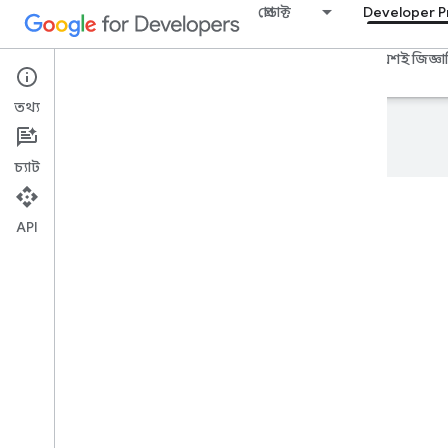
প্রোডাক্ট
Developer 
বিল্ডার্স হাব
পরিকল্পনা এবং মূল্য নির্ধারণ
গিয়ার
প্রায়শই জিজ্ঞাসি
তথ্য
এই পৃষ্ঠাটি
Cloud Translation API
অনুবাদ করেছে।
চ্যাট
API