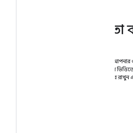
আপনার অভিজ্ঞতা ব্
করুন
আপনার আগ্রহ এবং অভিজ্ঞতার স্তর দিয়ে আপনার
সাজিয়ে নিন, যাতে আপনার দেওয়া তথ্যের ভিত্তিত
তৈরি হয়। আপনার পেশাগত উন্নতির হিসাব রাখুন এ
জন্য ডিজিটাল ব্যাজ প্রদর্শন করুন।