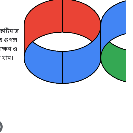
টিমাত্র
তে গুগল
িক্ষণ ও
ে যান।
ন