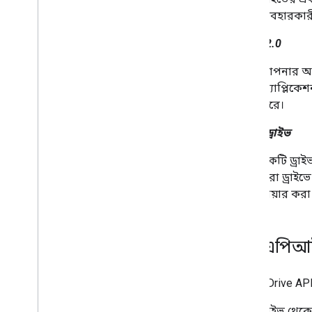
ডেস্কটপ এবং মোবাইল অ্যাপে গুগল পিকার
ব্যবহারকারী
যুক্ত করুন
কোড নমুনা
OAuth 2.0
আপনার অ্য
প্রসারিত এবং স্বয়ংক্রিয়
অ্যাপ্লিকে
অ্যাড-অন
করে।
Apps Script
শেয়ার্ড ড্রাইভ
একটি ড্রা
করা ড্রাইভ
শেয়ার করা
ড্রাইভ এপিআ
আপনি Drive API
ড্রাইভ থেক