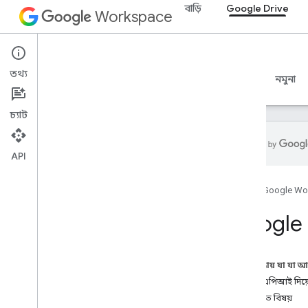
বাড়ি
Google Drive
Workspace
Google Drive
তথ্য
ওভারভিউ
নির্দেশিকা
রেফারেন্স
MCP সার্ভার
নমুনা
চ্যাট
API
শুরু করুন
হোম
Google Wo
ড্রাইভ API ওভারভিউ
Google Workspace দিয়ে শুরু করুন
Google 
OAuth সম্মতি কনফিগার করুন
ড্রাইভ API
এই পৃষ্ঠায় যা যা 
সুযোগ নির্বাচন করুন
ড্রাইভ এপিআই দিয়
দ্রুত শুরু
সম্পর্কিত বিষয়