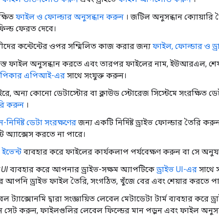
ক্ষিত
ফাইল ও ফোল্ডার অনুসন্ধান করুন
। জটিল অনুসন্ধান ক্যোয়ারি
ফিল্ড ফেরত দেবে।
ীদের কন্টেন্টের ওপর সম্মিলিত কাজ করার জন্য
ফাইল, ফোল্ডার ও ড্
সমস্ত ফাইল অনুসন্ধান করতে এবং তারপর ফাইলের নাম, ইউআরএল, শে
 পিকার এপিআই-এর
সাথে সংযুক্ত করুন।
াইরে, অন্য কোনো ডেটাস্টোর বা ক্লাউড স্টোরেজ সিস্টেমে সংরক্ষিত ডেট
ি করুন
।
-নির্দিষ্ট ডেটা সংরক্ষণের
জন্য একটি নির্দিষ্ট ড্রাইভ ফোল্ডার তৈরি করু
ন্ট অ্যাক্সেস করতে না পারে।
 ইভেন্ট
ব্যবহার করে ফাইলের কার্যকলাপ পর্যবেক্ষণ করুন বা সে অনুযায়
 UI
ব্যবহার করে আপনার ড্রাইভ-সক্ষম অ্যাপটিকে
ড্রাইভ UI-এর
সাথে সং
ে আপনি ড্রাইভ ফাইল তৈরি, সংগঠিত, খুঁজে বের এবং শেয়ার করতে প
েল ট্যাক্সোনমি দ্বারা সংজ্ঞায়িত লেবেল মেটাডেটা টার্ম ব্যবহার করে 
ন সেট করুন, ফাইলগুলির লেবেল ফিল্ডের মান পড়ুন এবং ফাইল অনুসন