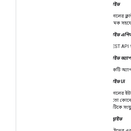
গুগল ড্রাইভ
v1 থেকে মাইগ্রেট করুন
দ্রুত শুরু
গুগলের ক্
সমস্যা সমাধান
নামক সহযোগ
ড্রাইভ লেবেল API
গুগল ড্রাইভ এপ
ওভারভিউ
REST API 
লেবেল জীবনচক্র
স্কোপ এবং অ্যাডমিন অ্যাক্সেস সেট আপ
গুগল ড্রাইভ অ্যা
করুন
দ্রুত শুরু
একটি অ্যাপ
একটি লেবেল তৈরি এবং প্রকাশ করুন৷
একটি লেবেল আপডেট করুন
গুগল ড্রাইভ UI
অক্ষম করুন
,
সক্রিয় করুন এবং লেবেল মুছুন
গুগলের ইউজ
লেবেল অনুসন্ধান করুন
মতো কোনো 
সমস্যা সমাধান
এটিকে সংয
গুগল পিকার API
আমার ড্রাইভ
ওভারভিউ
ওয়েব অ্যাপে গুগল পিকার যুক্ত করুন
ড্রাইভের এ