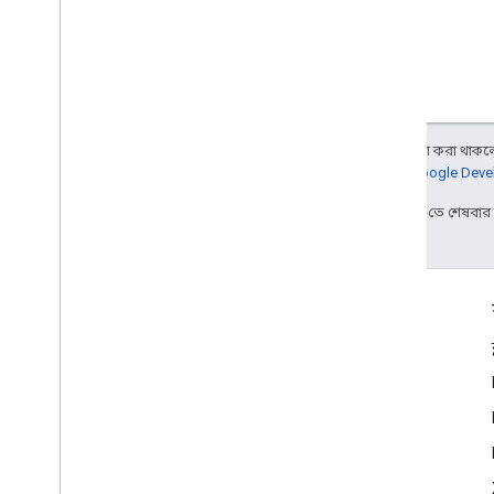
অন্য কিছু উল্লেখ না করা থাকলে,
আরও জানতে,
Google Devel
2026-04-23 UTC-তে শেষবা
জুড়ে থাকা
Google Developer Program
Google Developer Groups
Google Developer Experts
Accelerators
Google Cloud & NVIDIA