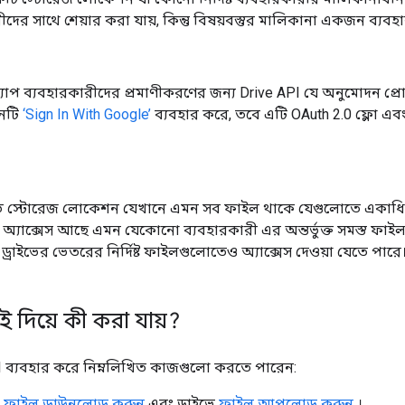
দের সাথে শেয়ার করা যায়, কিন্তু বিষয়বস্তুর মালিকানা একজন ব্যবহা
াপ ব্যবহারকারীদের প্রমাণীকরণের জন্য Drive API যে অনুমোদন প
শনটি
‘Sign In With Google’
ব্যবহার করে, তবে এটি OAuth 2.0 ফ্লো এব
ইভ স্টোরেজ লোকেশন যেখানে এমন সব ফাইল থাকে যেগুলোতে একাধি
ে অ্যাক্সেস আছে এমন যেকোনো ব্যবহারকারী এর অন্তর্ভুক্ত সমস্ত ফাই
 ড্রাইভের ভেতরের নির্দিষ্ট ফাইলগুলোতেও অ্যাক্সেস দেওয়া যেতে পারে
ই দিয়ে কী করা যায়?
 ব্যবহার করে নিম্নলিখিত কাজগুলো করতে পারেন:
ে
ফাইল ডাউনলোড করুন
এবং ড্রাইভে
ফাইল আপলোড করুন
।