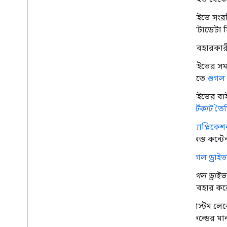
ড্রাইভে সংর
মেটাডেটা 
ব্যবহারকার
ড্রাইভের 
দিতে
গুগল
ড্রাইভের ব
শর্টকাট
তৈর
অ্যাপ্লিকেশন
সমস্ত কন্টে
গুগল ড্রাইভ
গুগল ড্রাইভ
ব্যবহার কর
কাস্টম লেব
ফিল্ডের মা