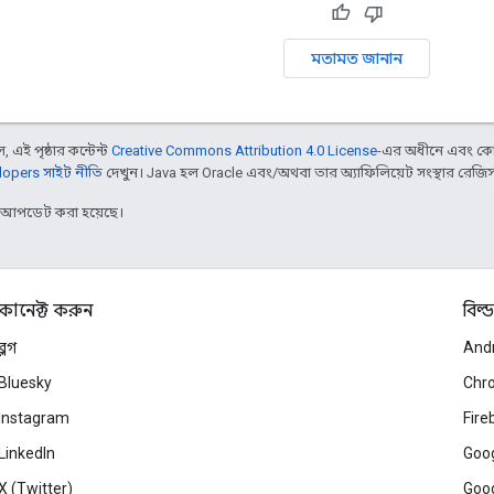
মতামত জানান
 এই পৃষ্ঠার কন্টেন্ট
Creative Commons Attribution 4.0 License
-এর অধীনে এবং কো
opers সাইট নীতি
দেখুন। Java হল Oracle এবং/অথবা তার অ্যাফিলিয়েট সংস্থার রেজিস্টার
র আপডেট করা হয়েছে।
কানেক্ট করুন
বিল্ড
ব্লগ
And
Bluesky
Chr
Instagram
Fire
LinkedIn
Goog
X (Twitter)
Goog