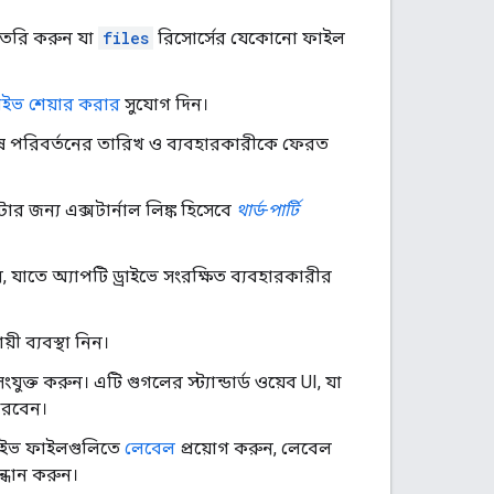
 তৈরি করুন যা
files
রিসোর্সের যেকোনো ফাইল
রাইভ শেয়ার করার
সুযোগ দিন।
ষ পরিবর্তনের তারিখ ও ব্যবহারকারীকে ফেরত
ার জন্য এক্সটার্নাল লিঙ্ক হিসেবে
থার্ড-পার্টি
ন, যাতে অ্যাপটি ড্রাইভে সংরক্ষিত ব্যবহারকারীর
ী ব্যবস্থা নিন।
যুক্ত করুন। এটি গুগলের স্ট্যান্ডার্ড ওয়েব UI, যা
ারবেন।
ড্রাইভ ফাইলগুলিতে
লেবেল
প্রয়োগ করুন, লেবেল
্ধান করুন।