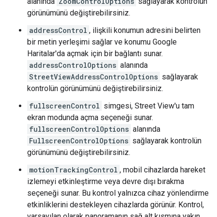
alanında
ZoomControlOptions
sağlayarak kontrolün
görünümünü değiştirebilirsiniz.
addressControl
, ilişkili konumun adresini belirten
bir metin yerleşimi sağlar ve konumu Google
Haritalar'da açmak için bir bağlantı sunar.
addressControlOptions
alanında
StreetViewAddressControlOptions
sağlayarak
kontrolün görünümünü değiştirebilirsiniz.
fullscreenControl
simgesi, Street View'u tam
ekran modunda açma seçeneği sunar.
fullscreenControlOptions
alanında
FullscreenControlOptions
sağlayarak kontrolün
görünümünü değiştirebilirsiniz.
motionTrackingControl
, mobil cihazlarda hareket
izlemeyi etkinleştirme veya devre dışı bırakma
seçeneği sunar. Bu kontrol yalnızca cihaz yönlendirme
etkinliklerini destekleyen cihazlarda görünür. Kontrol,
varsayılan olarak panoramanın sağ alt kısmına yakın