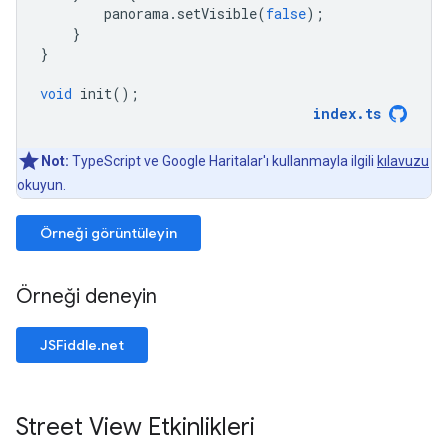
panorama
.
setVisible
(
false
);
}
}
void
init
();
index
.
ts
Not:
TypeScript ve Google Haritalar'ı kullanmayla ilgili
kılavuzu
okuyun.
Örneği görüntüleyin
Örneği deneyin
JSFiddle.net
Street View Etkinlikleri