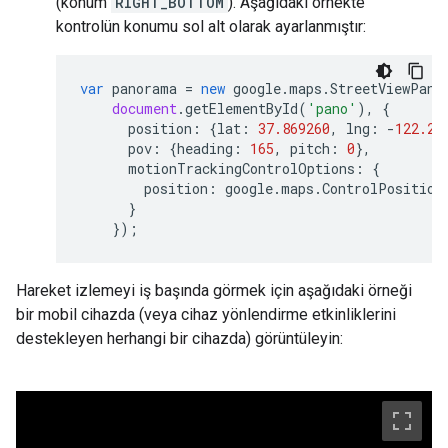
(konum
RIGHT_BOTTOM
). Aşağıdaki örnekte
kontrolün konumu sol alt olarak ayarlanmıştır:
var
panorama
=
new
google
.
maps
.
StreetViewPano
document
.
getElementById
(
'pano'
),
{
position
:
{
lat
:
37.869260
,
lng
:
-
122.25
pov
:
{
heading
:
165
,
pitch
:
0
},
motionTrackingControlOptions
:
{
position
:
google
.
maps
.
ControlPosition
}
});
Hareket izlemeyi iş başında görmek için aşağıdaki örneği
bir mobil cihazda (veya cihaz yönlendirme etkinliklerini
destekleyen herhangi bir cihazda) görüntüleyin: