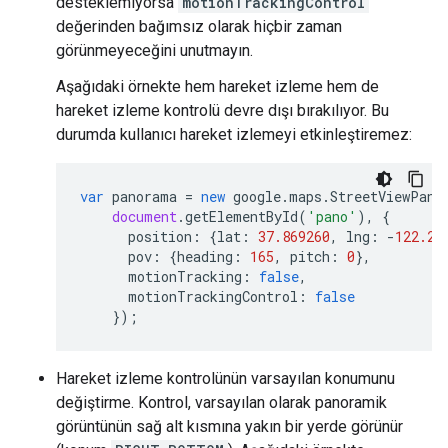
desteklemiyorsa
motionTrackingControl
değerinden bağımsız olarak hiçbir zaman
görünmeyeceğini unutmayın.
Aşağıdaki örnekte hem hareket izleme hem de
hareket izleme kontrolü devre dışı bırakılıyor. Bu
durumda kullanıcı hareket izlemeyi etkinleştiremez:
var
panorama
=
new
google
.
maps
.
StreetViewPano
document
.
getElementById
(
'pano'
),
{
position
:
{
lat
:
37.869260
,
lng
:
-
122.25
pov
:
{
heading
:
165
,
pitch
:
0
},
motionTracking
:
false
,
motionTrackingControl
:
false
});
Hareket izleme kontrolünün varsayılan konumunu
değiştirme. Kontrol, varsayılan olarak panoramik
görüntünün sağ alt kısmına yakın bir yerde görünür