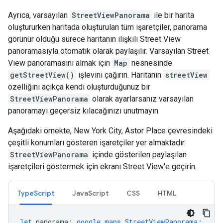
Ayrıca, varsayılan
StreetViewPanorama
ile bir harita
oluştururken haritada oluşturulan tüm işaretçiler, panorama
görünür olduğu sürece haritanın ilişkili Street View
panoramasıyla otomatik olarak paylaşılır. Varsayılan Street
View panoramasını almak için
Map
nesnesinde
getStreetView()
işlevini çağırın. Haritanın
streetView
özelliğini açıkça kendi oluşturduğunuz bir
StreetViewPanorama
olarak ayarlarsanız varsayılan
panoramayı geçersiz kılacağınızı unutmayın.
Aşağıdaki örnekte, New York City, Astor Place çevresindeki
çeşitli konumları gösteren işaretçiler yer almaktadır.
StreetViewPanorama
içinde gösterilen paylaşılan
işaretçileri göstermek için ekranı Street View'e geçirin.
TypeScript
JavaScript
CSS
HTML
let
panorama
:
google.maps.StreetViewPanorama
;