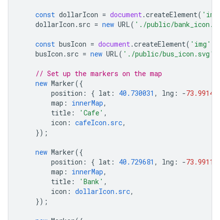
const
dollarIcon
=
document
.
createElement
(
'img
dollarIcon
.
src
=
new
URL
(
'./public/bank_icon.s
const
busIcon
=
document
.
createElement
(
'img'
);
busIcon
.
src
=
new
URL
(
'./public/bus_icon.svg'
,
// Set up the markers on the map
new
Marker
({
position
:
{
lat
:
40.730031
,
lng
:
-
73.99142
map
:
innerMap
,
title
:
'Cafe'
,
icon
:
cafeIcon.src
,
});
new
Marker
({
position
:
{
lat
:
40.729681
,
lng
:
-
73.99113
map
:
innerMap
,
title
:
'Bank'
,
icon
:
dollarIcon.src
,
});