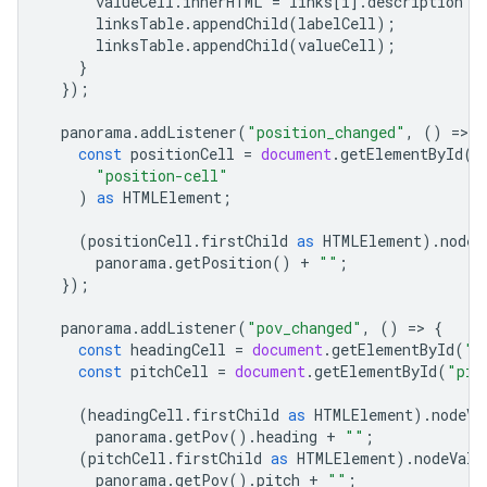
valueCell
.
innerHTML
=
links
[
i
].
description
a
linksTable
.
appendChild
(
labelCell
);
linksTable
.
appendChild
(
valueCell
);
}
});
panorama
.
addListener
(
"position_changed"
,
()
=
>
{
const
positionCell
=
document
.
getElementById
(
"position-cell"
)
as
HTMLElement
;
(
positionCell
.
firstChild
as
HTMLElement
).
nodeV
panorama
.
getPosition
()
+
""
;
});
panorama
.
addListener
(
"pov_changed"
,
()
=
>
{
const
headingCell
=
document
.
getElementById
(
"h
const
pitchCell
=
document
.
getElementById
(
"pit
(
headingCell
.
firstChild
as
HTMLElement
).
nodeVa
panorama
.
getPov
().
heading
+
""
;
(
pitchCell
.
firstChild
as
HTMLElement
).
nodeValu
panorama
.
getPov
().
pitch
+
""
;