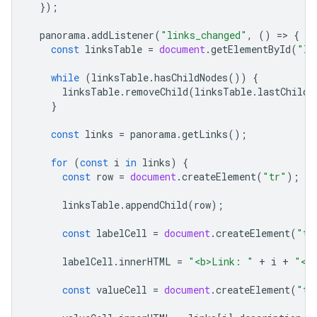
});
panorama
.
addListener
(
"links_changed"
,
()
=
>
{
const
linksTable
=
document
.
getElementById
(
"li
while
(
linksTable
.
hasChildNodes
())
{
linksTable
.
removeChild
(
linksTable
.
lastChild
}
const
links
=
panorama
.
getLinks
();
for
(
const
i
in
links
)
{
const
row
=
document
.
createElement
(
"tr"
);
linksTable
.
appendChild
(
row
);
const
labelCell
=
document
.
createElement
(
"td
labelCell
.
innerHTML
=
"<b>Link: "
+
i
+
"</
const
valueCell
=
document
.
createElement
(
"td