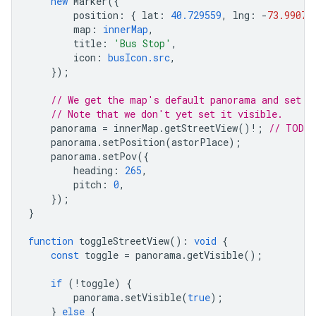
new
Marker
({
position
:
{
lat
:
40.729559
,
lng
:
-
73.99074
map
:
innerMap
,
title
:
'Bus Stop'
,
icon
:
busIcon.src
,
});
// We get the map's default panorama and set u
// Note that we don't yet set it visible.
panorama
=
innerMap
.
getStreetView
()
!
;
// TODO 
panorama
.
setPosition
(
astorPlace
);
panorama
.
setPov
({
heading
:
265
,
pitch
:
0
,
});
}
function
toggleStreetView
()
:
void
{
const
toggle
=
panorama
.
getVisible
();
if
(
!
toggle
)
{
panorama
.
setVisible
(
true
);
}
else
{