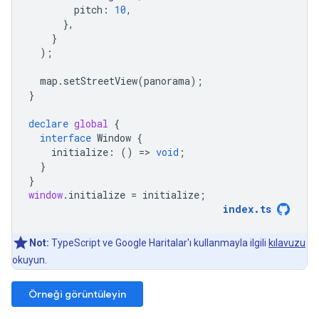
pitch
:
10
,
},
}
);
map
.
setStreetView
(
panorama
);
}
declare
global
{
interface
Window
{
initialize
:
()
=
>
void
;
}
}
window
.
initialize
=
initialize
;
index
.
ts
Not:
TypeScript ve Google Haritalar'ı kullanmayla ilgili
kılavuzu
okuyun.
Örneği görüntüleyin