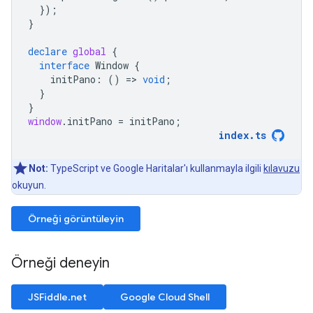
});
}
declare
global
{
interface
Window
{
initPano
:
()
=
>
void
;
}
}
window
.
initPano
=
initPano
;
index
.
ts
Not:
TypeScript ve Google Haritalar'ı kullanmayla ilgili
kılavuzu
okuyun.
Örneği görüntüleyin
Örneği deneyin
JSFiddle.net
Google Cloud Shell