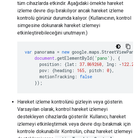
tüm cihazlarda etkindir. Aşağıdaki örnekte hareket
izleme devre dışı bırakılıyor ancak hareket izleme
kontrolü görünür durumda kalıyor. (Kullanıcının, kontrol
simgesine dokunarak hareket izlemeyi
etkinleştirebileceğini unutmayın.)
var
panorama
=
new
google
.
maps
.
StreetViewPano
document
.
getElementById
(
'pano'
),
{
position
:
{
lat
:
37.869260
,
lng
:
-
122.25
pov
:
{
heading
:
165
,
pitch
:
0
},
motionTracking
:
false
});
Hareket izleme kontrolünü gizleyin veya gösterin.
Varsayılan olarak, kontrol hareket izlemeyi
destekleyen cihazlarda gösterilir. Kullanıcı, hareket
izlemeyi etkinleştirmek veya devre dışı bırakmak için
kontrole dokunabilir. Kontrolün, cihaz hareket izlemeyi