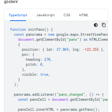
gösterir:
TypeScript
JavaScript
CSS
HTML
function
initPano
()
{
const
panorama
=
new
google
.
maps
.
StreetViewPanor
document
.
getElementById
(
"pano"
)
as
HTMLElemen
{
position
:
{
lat
:
37.869
,
lng
:
-
122.255
},
pov
:
{
heading
:
270
,
pitch
:
0
,
},
visible
:
true
,
}
);
panorama
.
addListener
(
"pano_changed"
,
()
=
>
{
const
panoCell
=
document
.
getElementById
(
"pano
panoCell
.
innerHTML
=
panorama
.
getPano
();