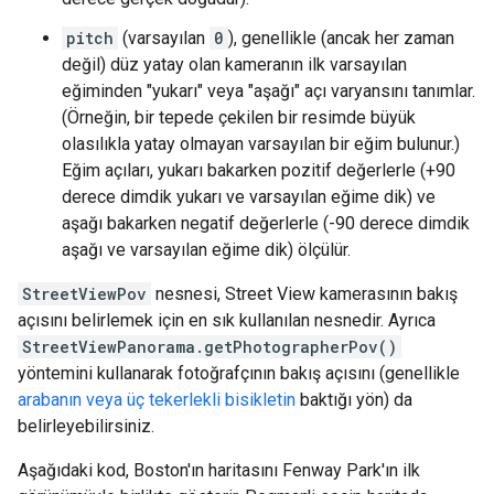
pitch
(varsayılan
0
), genellikle (ancak her zaman
değil) düz yatay olan kameranın ilk varsayılan
eğiminden "yukarı" veya "aşağı" açı varyansını tanımlar.
(Örneğin, bir tepede çekilen bir resimde büyük
olasılıkla yatay olmayan varsayılan bir eğim bulunur.)
Eğim açıları, yukarı bakarken pozitif değerlerle (+90
derece dimdik yukarı ve varsayılan eğime dik) ve
aşağı bakarken negatif değerlerle (-90 derece dimdik
aşağı ve varsayılan eğime dik) ölçülür.
StreetViewPov
nesnesi, Street View kamerasının bakış
açısını belirlemek için en sık kullanılan nesnedir. Ayrıca
StreetViewPanorama.getPhotographerPov()
yöntemini kullanarak fotoğrafçının bakış açısını (genellikle
arabanın veya üç tekerlekli bisikletin
baktığı yön) da
belirleyebilirsiniz.
Aşağıdaki kod, Boston'ın haritasını Fenway Park'ın ilk