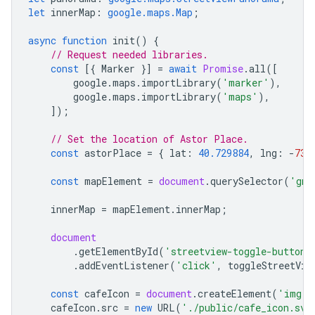
let
innerMap
:
google.maps.Map
;
async
function
init
()
{
// Request needed libraries.
const
[{
Marker
}]
=
await
Promise
.
all
([
google
.
maps
.
importLibrary
(
'marker'
),
google
.
maps
.
importLibrary
(
'maps'
),
]);
// Set the location of Astor Place.
const
astorPlace
=
{
lat
:
40.729884
,
lng
:
-
73.
const
mapElement
=
document
.
querySelector
(
'gmp
innerMap
=
mapElement
.
innerMap
;
document
.
getElementById
(
'streetview-toggle-button'
.
addEventListener
(
'click'
,
toggleStreetVie
const
cafeIcon
=
document
.
createElement
(
'img'
)
cafeIcon
.
src
=
new
URL
(
'./public/cafe_icon.svg