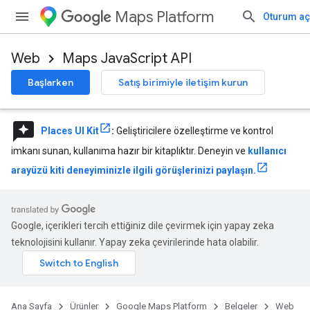
Maps Platform
Oturum aç
Web
Maps JavaScript API
Başlarken
Satış birimiyle iletişim kurun
reviews
Places UI Kit
:
Geliştiricilere özelleştirme ve kontrol
imkanı sunan, kullanıma hazır bir kitaplıktır. Deneyin ve
kullanıcı
arayüzü kiti deneyiminizle ilgili görüşlerinizi paylaşın.
Google, içerikleri tercih ettiğiniz dile çevirmek için yapay zeka
teknolojisini kullanır. Yapay zeka çevirilerinde hata olabilir.
Ana Sayfa
Ürünler
Google Maps Platform
Belgeler
Web