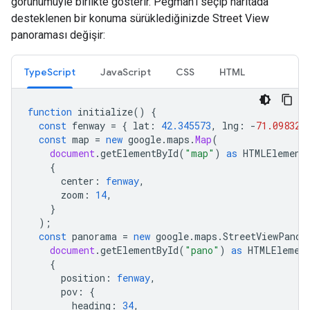
görünümüyle birlikte gösterir. Pegman'i seçip haritada
desteklenen bir konuma sürüklediğinizde Street View
panoraması değişir:
TypeScript
JavaScript
CSS
HTML
function
initialize
()
{
const
fenway
=
{
lat
:
42.345573
,
lng
:
-
71.098326
const
map
=
new
google
.
maps
.
Map
(
document
.
getElementById
(
"map"
)
as
HTMLElement
{
center
:
fenway
,
zoom
:
14
,
}
);
const
panorama
=
new
google
.
maps
.
StreetViewPanor
document
.
getElementById
(
"pano"
)
as
HTMLElemen
{
position
:
fenway
,
pov
:
{
heading
:
34
,