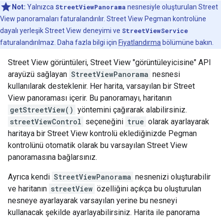
Not:
Yalnızca
StreetViewPanorama
nesnesiyle oluşturulan Street
View panoramaları faturalandırılır. Street View Pegman kontrolüne
dayalı yerleşik Street View deneyimi ve
StreetViewService
faturalandırılmaz. Daha fazla bilgi için
Fiyatlandırma
bölümüne bakın.
Street View görüntüleri, Street View "görüntüleyicisine" API
arayüzü sağlayan
StreetViewPanorama
nesnesi
kullanılarak desteklenir. Her harita, varsayılan bir Street
View panoraması içerir. Bu panoramayı, haritanın
getStreetView()
yöntemini çağırarak alabilirsiniz.
streetViewControl
seçeneğini
true
olarak ayarlayarak
haritaya bir Street View kontrolü eklediğinizde Pegman
kontrolünü otomatik olarak bu varsayılan Street View
panoramasına bağlarsınız.
Ayrıca kendi
StreetViewPanorama
nesnenizi oluşturabilir
ve haritanın
streetView
özelliğini açıkça bu oluşturulan
nesneye ayarlayarak varsayılan yerine bu nesneyi
kullanacak şekilde ayarlayabilirsiniz. Harita ile panorama