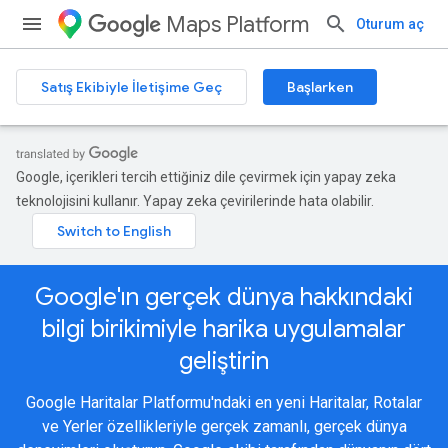
Maps Platform
Oturum aç
Satış Ekibiyle İletişime Geç
Başlarken
Google, içerikleri tercih ettiğiniz dile çevirmek için yapay zeka
teknolojisini kullanır. Yapay zeka çevirilerinde hata olabilir.
Google'ın gerçek dünya hakkındaki
bilgi birikimiyle harika uygulamalar
geliştirin
Google Haritalar Platformu'ndaki en yeni Haritalar, Rotalar
ve Yerler özellikleriyle gerçek zamanlı, gerçek dünya