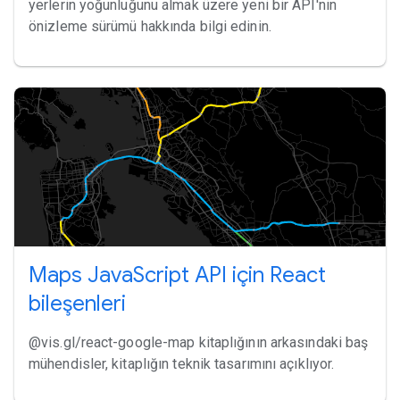
yerlerin yoğunluğunu almak üzere yeni bir API'nin
önizleme sürümü hakkında bilgi edinin.
Maps JavaScript API için React
bileşenleri
@vis.gl/react-google-map kitaplığının arkasındaki baş
mühendisler, kitaplığın teknik tasarımını açıklıyor.