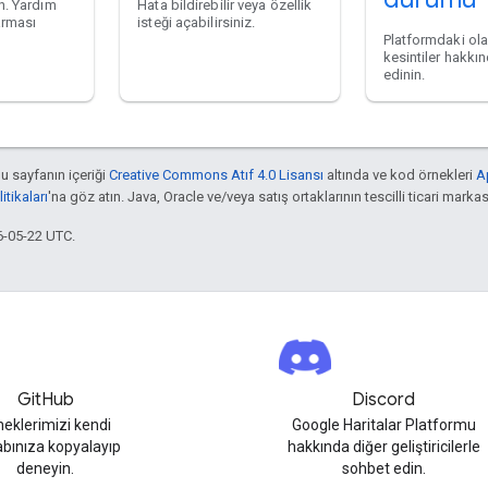
in. Yardım
Hata bildirebilir veya özellik
karması
isteği açabilirsiniz.
Platformdaki ola
kesintiler hakkın
edinin.
bu sayfanın içeriği
Creative Commons Atıf 4.0 Lisansı
altında ve kod örnekleri
A
tikaları
'na göz atın. Java, Oracle ve/veya satış ortaklarının tescilli ticari markas
6-05-22 UTC.
GitHub
Discord
neklerimizi kendi
Google Haritalar Platformu
bınıza kopyalayıp
hakkında diğer geliştiricilerle
deneyin.
sohbet edin.