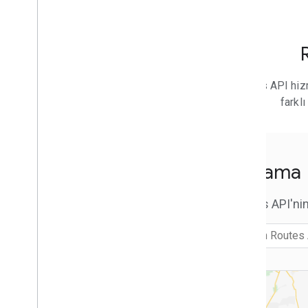
Rotayla yapabilecekleriniz
Rota alın
Diğer rota türlerini isteme
Rotaları araç türleri için özelleştirin
Rota üzerindeki ara noktaları ayarla
Trafik seçeneklerini belirleyin
Routes API hizm
Diğer rota seçeneklerini seçme
farkl
İşlem Rotası Matrisi
Hesaplama Rota Matrisine Genel Bakış
Başlama
Rota matrisi ile yapabilecekleriniz
Rota matrisi alma
Araç türünü seçin
Routes API'ni
Rota matrisi seçeneklerini belirle
Taşıma
Neden Routes API'ye geçmelisiniz?
Yol Tarifi veya Mesafe Matrisi
API'lerinden Taşıma