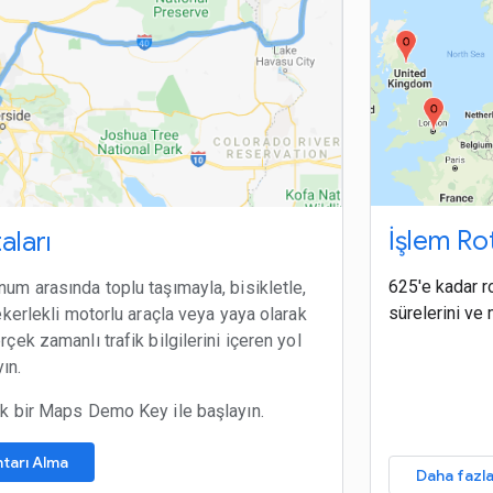
İşlem Rot
aları
625'e kadar r
um arasında toplu taşımayla, bisikletle,
sürelerini ve
tekerlekli motorlu araçla veya yaya olarak
rçek zamanlı trafik bilgilerini içeren yol
yın.
ak bir Maps Demo Key ile başlayın.
tarı Alma
Daha fazla