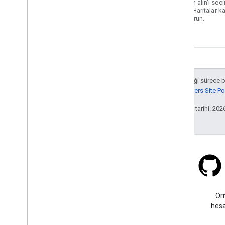
Yardım alın'ı seç
verin. Haritalar 
oluşturun.
Aksi belirtilmediği sürece 
Google Developers Site Poli
Son güncelleme tarihi: 202
Stack Overflow
google-maps etiketi altında
Ör
soru sorun.
hesa