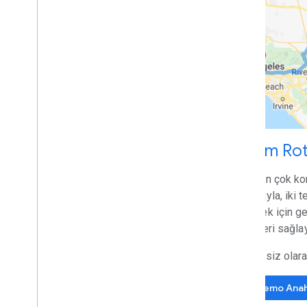
Rota önizlemesinden GA'ya geçiş
Yardımcı Programlar
Çoklu satır kod çözücü yardımcı
programı
İşlem Rot
Birden çok kon
arabayla, iki 
gitmek için ge
tarifleri sağla
Ücretsiz olar
Demo Anah