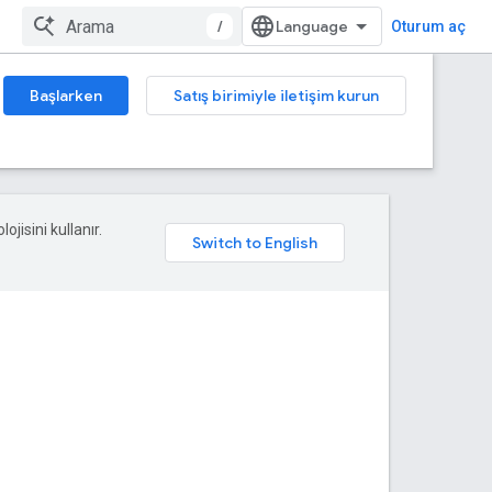
/
Oturum aç
Başlarken
Satış birimiyle iletişim kurun
ojisini kullanır.