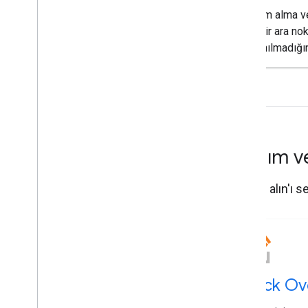
Teslim alma v
için bir ara nok
kullanılmadığın
Yardım v
Yardım alın'ı s
Stack Ov