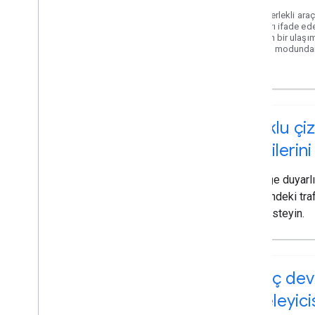
İki tekerlekli araç
araçları ifade ed
çalışan bir ulaşı
ulaşım modundan 
Çoklu çiz
bilgilerin
Trafiğe duyarlı
üzerindeki tra
bilgi isteyin.
Araç dev
niteleyici