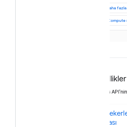
Daha fazla 
Compute r
Özellikle
Routes API'nin 
İki tekerl
rotası