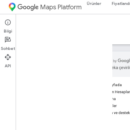
Ürünler
Fiyatland
Maps Platform
Web Services
Routes API
Bilgi
Rehberler
Başvuru Kaynakları
Kaynaklar
Sohbet
API
Yapay zeka çevirile
Routes API
Hesaplama rotaları demosunu deneyin
Bu sayfada
Rotaları Hesapla
Kurulum
Başlama
Routes API'yi ayarlama
Özellikler
Yardım ve destek
İşlem Rotaları
Compute Rotalarına Genel Bakış