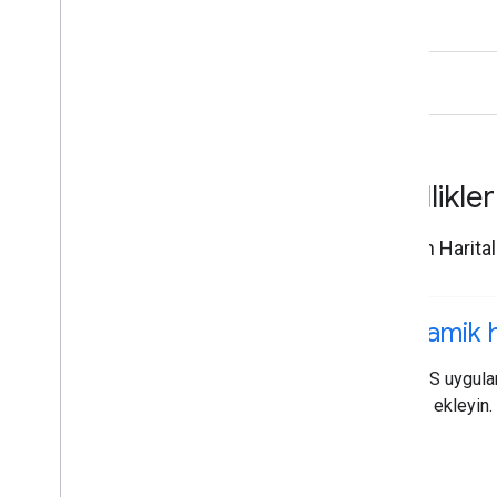
Özellikle
iOS için Harita
Dinamik h
Bir iOS uygula
harita ekleyin.