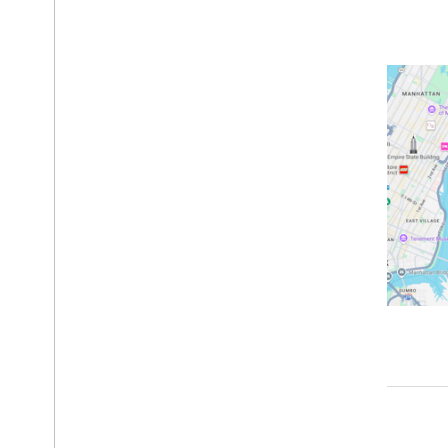
Eğitimler
İşaretçisi olan bir harita ekleme
Mevcut yeri seçme
Harita oluşturma
Harita ekleme
Harita yapılandırma
Harita ve Parça Koordinatları
İşletmeler ve diğer önemli yerler
Street View
Google Haritalar'ı Başlat
Haritaları özelleştirme
Harita ile etkileşim
Kamera ve görünüm
Kontroller ve hareketler
Etkinlikler
Konum verileri
Tersine Coğrafi Kodlama