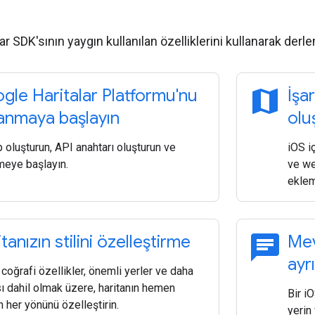
lar SDK'sının yaygın kullanılan özelliklerini kullanarak der
map
gle Haritalar Platformu'nu
İşar
lanmaya başlayın
olu
oluşturun, API anahtarı oluşturun ve
iOS i
meye başlayın.
ve we
eklem
chat
tanızın stilini özelleştirme
Mev
ayr
, coğrafi özellikler, önemli yerler ve daha
ı dahil olmak üzere, haritanın hemen
Bir i
 her yönünü özelleştirin.
yerin 