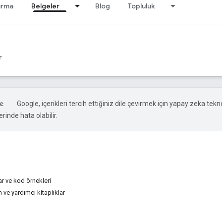
ırma
Belgeler
Blog
Topluluk
r
Google, içerikleri tercih ettiğiniz dile çevirmek için yapay zeka teknol
rinde hata olabilir.
r ve kod örnekleri
ve yardımcı kitaplıklar