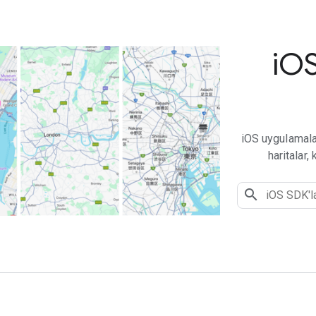
i
OS
iOS uygulamalar
haritalar