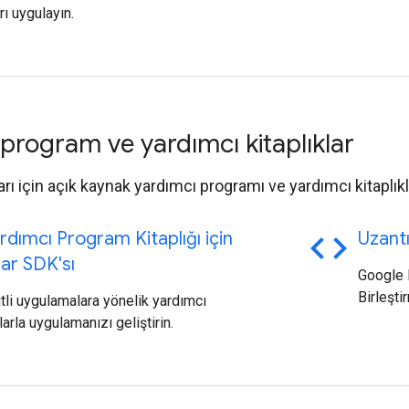
rı uygulayın.
program ve yardımcı kitaplıklar
ı için açık kaynak yardımcı programı ve yardımcı kitaplıkl
code
dımcı Program Kitaplığı için
Uzantı
lar SDK'sı
Google H
Birleşti
tli uygulamalara yönelik yardımcı
arla uygulamanızı geliştirin.