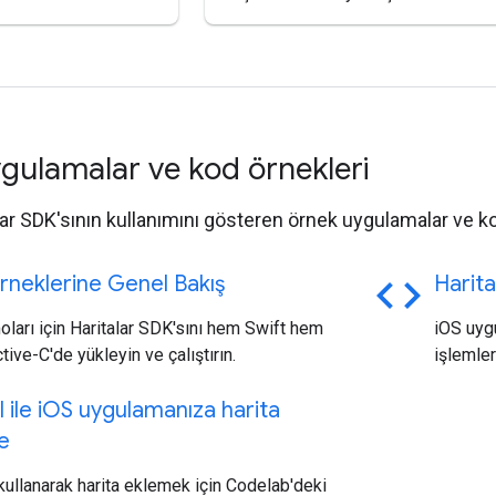
gulamalar ve kod örnekleri
lar SDK'sının kullanımını gösteren örnek uygulamalar ve kod
code
neklerine Genel Bakış
Harita
ları için Haritalar SDK'sını hem Swift hem
iOS uygu
tive-C'de yükleyin ve çalıştırın.
işlemler
 ile i
OS uygulamanıza harita
e
kullanarak harita eklemek için Codelab'deki