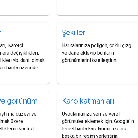
r
Şekiller
arı, işaretçi
Haritalarınıza poligon, çoklu çizgi
mera değişiklikleri,
ve daire ekleyip bunların
ikleri vb. dahil olmak
görünümlerini özelleştirin.
eri harita üzerinde
ve görünüm
Karo katmanları
aştırma düzeyi ve
Uygulamanıza veri ve yerel
olmak üzere
görüntüler eklemek için, Google'ın
liklerini kontrol
temel harita karolarının üzerine
başka bir resim yerleştirin.