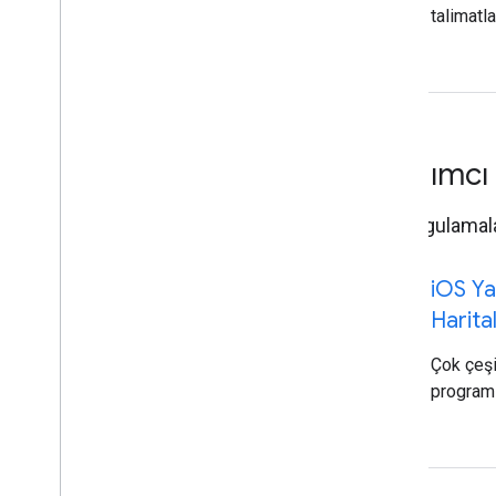
talimatla
Yardımcı 
iOS uygulamalar
code
i
OS Yar
Harita
Çok çeşi
programl