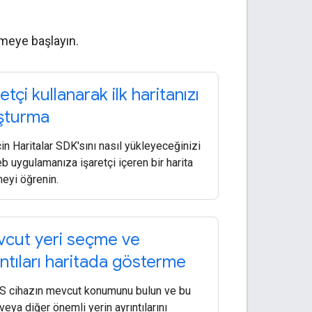
lemeye başlayın.
etçi kullanarak ilk haritanızı
şturma
çin Haritalar SDK'sını nasıl yükleyeceğinizi
b uygulamanıza işaretçi içeren bir harita
eyi öğrenin.
cut yeri seçme ve
ıntıları haritada gösterme
OS cihazın mevcut konumunu bulun ve bu
veya diğer önemli yerin ayrıntılarını