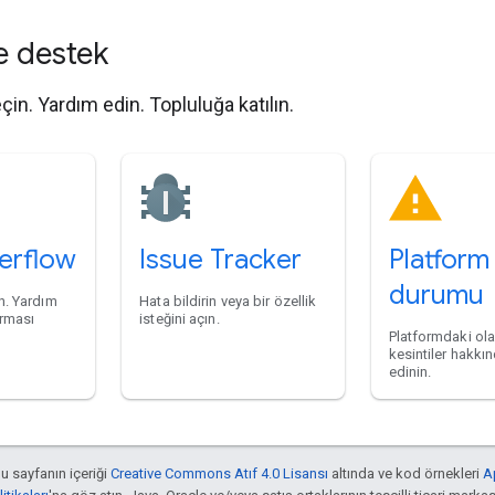
e destek
eçin. Yardım edin. Topluluğa katılın.
erflow
Issue Tracker
Platform
durumu
in. Yardım
Hata bildirin veya bir özellik
arması
isteğini açın.
Platformdaki ola
kesintiler hakkın
edinin.
bu sayfanın içeriği
Creative Commons Atıf 4.0 Lisansı
altında ve kod örnekleri
A