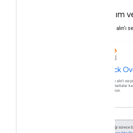
Yardım v
Yardım alın'ı s
Stack Ov
Yardım alın'ı seç
Edin. Haritalar k
oluşturun.
Aksi belirtilmediği sürece 