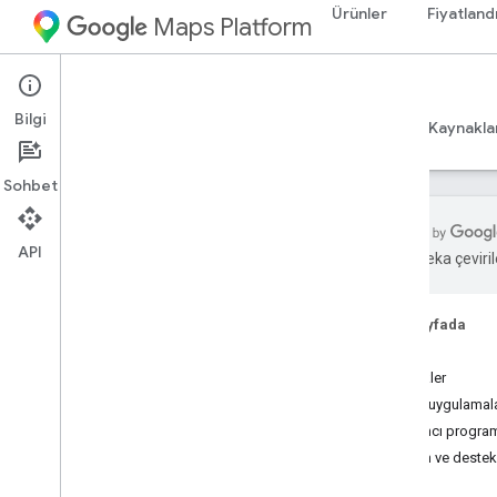
Ürünler
Fiyatland
Maps Platform
iOS
Maps SDK for iOS
Bilgi
Rehberler
Başvuru Kaynakları
Örnekler
Kaynakla
Sohbet
API
Yapay zeka çevirile
i
OS için Haritalar SDK'sı
Genel bakış
Bu sayfada
Başla
Kurulum
Özellikler
i
OS için Haritalar SDK'sını ayarlama
Örnek uygulamala
Xcode projesi oluşturma
Yardımcı program 
Sürümler
Yardım ve destek