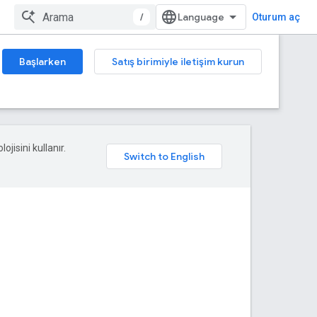
/
Oturum aç
Başlarken
Satış birimiyle iletişim kurun
ojisini kullanır.