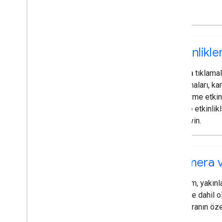
Etkinlikle
Harita tıklamal
tıklamaları, ka
bindirme etkinl
üzere etkinlikl
dinleyin.
Kamera 
Konum, yakınl
yön de dahil 
kameranın özel
edin.