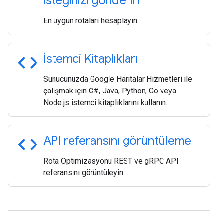
isteğinizi gönderin
En uygun rotaları hesaplayın.
code
İstemci Kitaplıkları
Sunucunuzda Google Haritalar Hizmetleri ile
çalışmak için C#, Java, Python, Go veya
Node.js istemci kitaplıklarını kullanın.
code
API referansını görüntüleme
Rota Optimizasyonu REST ve gRPC API
referansını görüntüleyin.