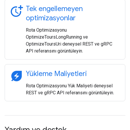
more_time
Tek engellemeyen
optimizasyonlar
Rota Optimizasyonu
OptimizeToursLongRunning ve
OptimizeToursUri deneysel REST ve gRPC
API referansını görüntüleyin.
energy_savings_leaf
Yükleme Maliyetleri
Rota Optimizasyonu Yük Maliyeti deneysel
REST ve gRPC API referansını görüntüleyin.
Yardım ve destek