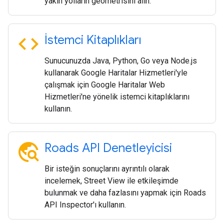
yakın yolların geometrisini alın.
code
İstemci Kitaplıkları
Sunucunuzda Java, Python, Go veya Node.js
kullanarak Google Haritalar Hizmetleri'yle
çalışmak için Google Haritalar Web
Hizmetleri'ne yönelik istemci kitaplıklarını
kullanın.
travel_explore
Roads API Denetleyicisi
Bir isteğin sonuçlarını ayrıntılı olarak
incelemek, Street View ile etkileşimde
bulunmak ve daha fazlasını yapmak için Roads
API Inspector'ı kullanın.