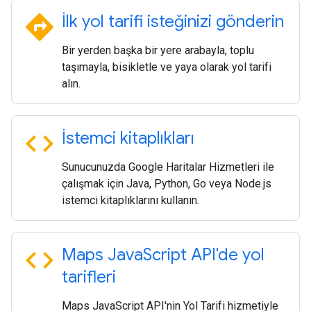
directions
İlk yol tarifi isteğinizi gönderin
Bir yerden başka bir yere arabayla, toplu
taşımayla, bisikletle ve yaya olarak yol tarifi
alın.
code
İstemci kitaplıkları
Sunucunuzda Google Haritalar Hizmetleri ile
çalışmak için Java, Python, Go veya Node.js
istemci kitaplıklarını kullanın.
code
Maps Java
Script API'de yol
tarifleri
Maps JavaScript API'nin Yol Tarifi hizmetiyle