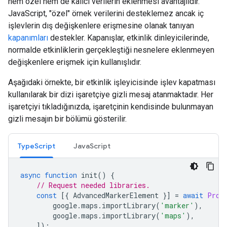
hem özel hem de kalıcı verilerin eklenmesi avantajlıdır.
JavaScript, "özel" örnek verilerini desteklemez ancak iç
işlevlerin dış değişkenlere erişmesine olanak tanıyan
kapanımları
destekler. Kapanışlar, etkinlik dinleyicilerinde,
normalde etkinliklerin gerçekleştiği nesnelere eklenmeyen
değişkenlere erişmek için kullanışlıdır.
Aşağıdaki örnekte, bir etkinlik işleyicisinde işlev kapatması
kullanılarak bir dizi işaretçiye gizli mesaj atanmaktadır. Her
işaretçiyi tıkladığınızda, işaretçinin kendisinde bulunmayan
gizli mesajın bir bölümü gösterilir.
TypeScript
JavaScript
async
function
init
()
{
// Request needed libraries.
const
[{
AdvancedMarkerElement
}]
=
await
Prom
google
.
maps
.
importLibrary
(
'marker'
),
google
.
maps
.
importLibrary
(
'maps'
),
]);