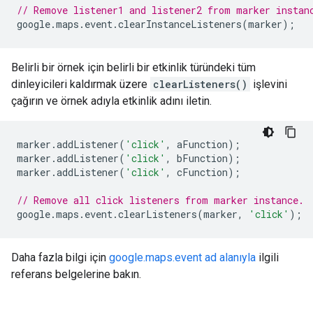
// Remove listener1 and listener2 from marker instan
google
.
maps
.
event
.
clearInstanceListeners
(
marker
);
Belirli bir örnek için belirli bir etkinlik türündeki tüm
dinleyicileri kaldırmak üzere
clearListeners()
işlevini
çağırın ve örnek adıyla etkinlik adını iletin.
marker
.
addListener
(
'click'
,
aFunction
);
marker
.
addListener
(
'click'
,
bFunction
);
marker
.
addListener
(
'click'
,
cFunction
);
// Remove all click listeners from marker instance.
google
.
maps
.
event
.
clearListeners
(
marker
,
'click'
);
Daha fazla bilgi için
google.maps.event ad alanıyla
ilgili
referans belgelerine bakın.