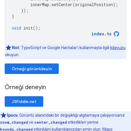
innerMap
.
setCenter
(
originalPosition
);
});
}
void
init
();
index
.
ts
Not:
TypeScript ve Google Haritalar'ı kullanmayla ilgili
kılavuzu
okuyun.
Örneği görüntüleyin
Örneği deneyin
JSFiddle.net
İpucu
: Görüntü alanındaki bir değişikliği algılamaya çalışıyorsanız
zoom_changed
ve
center_changed
etkinlikleri yerine
bounds_changed
etkinliğini kullandığınızdan emin olun. Maps