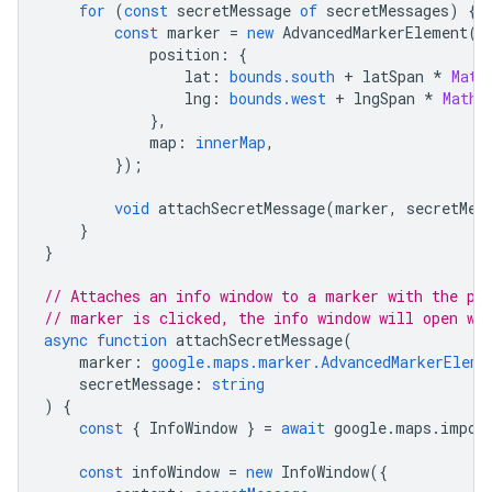
for
(
const
secretMessage
of
secretMessages
)
{
const
marker
=
new
AdvancedMarkerElement
({
position
:
{
lat
:
bounds.south
+
latSpan
*
Math
lng
:
bounds.west
+
lngSpan
*
Math
.
},
map
:
innerMap
,
});
void
attachSecretMessage
(
marker
,
secretMes
}
}
// Attaches an info window to a marker with the pr
// marker is clicked, the info window will open wi
async
function
attachSecretMessage
(
marker
:
google.maps.marker.AdvancedMarkerEleme
secretMessage
:
string
)
{
const
{
InfoWindow
}
=
await
google
.
maps
.
impor
const
infoWindow
=
new
InfoWindow
({