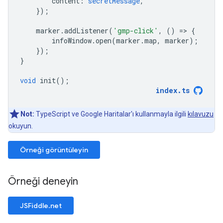
content
:
secretMessage
,
});
marker
.
addListener
(
'gmp-click'
,
()
=
>
{
infoWindow
.
open
(
marker
.
map
,
marker
);
});
}
void
init
();
index
.
ts
Not:
TypeScript ve Google Haritalar'ı kullanmayla ilgili
kılavuzu
okuyun.
Örneği görüntüleyin
Örneği deneyin
JSFiddle.net