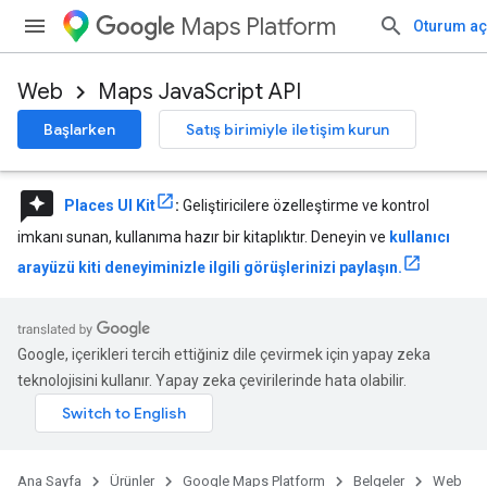
Maps Platform
Oturum aç
Web
Maps JavaScript API
Başlarken
Satış birimiyle iletişim kurun
reviews
Places UI Kit
:
Geliştiricilere özelleştirme ve kontrol
imkanı sunan, kullanıma hazır bir kitaplıktır. Deneyin ve
kullanıcı
arayüzü kiti deneyiminizle ilgili görüşlerinizi paylaşın.
Google, içerikleri tercih ettiğiniz dile çevirmek için yapay zeka
teknolojisini kullanır. Yapay zeka çevirilerinde hata olabilir.
Ana Sayfa
Ürünler
Google Maps Platform
Belgeler
Web