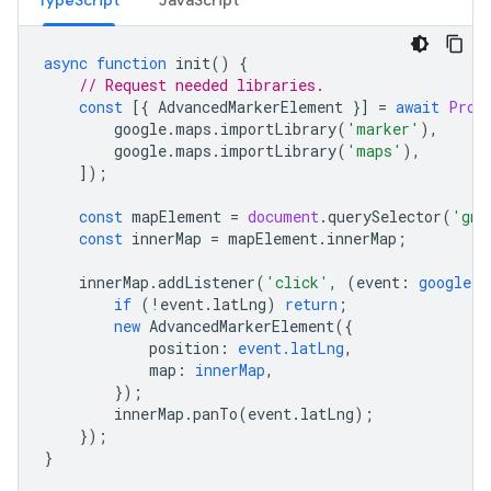
TypeScript
JavaScript
async
function
init
()
{
// Request needed libraries.
const
[{
AdvancedMarkerElement
}]
=
await
Prom
google
.
maps
.
importLibrary
(
'marker'
),
google
.
maps
.
importLibrary
(
'maps'
),
]);
const
mapElement
=
document
.
querySelector
(
'gmp
const
innerMap
=
mapElement
.
innerMap
;
innerMap
.
addListener
(
'click'
,
(
event
:
google.m
if
(
!
event
.
latLng
)
return
;
new
AdvancedMarkerElement
({
position
:
event.latLng
,
map
:
innerMap
,
});
innerMap
.
panTo
(
event
.
latLng
);
});
}