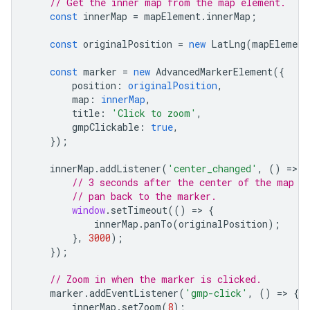
// Get the inner map from the map element.
const
innerMap
=
mapElement
.
innerMap
;
const
originalPosition
=
new
LatLng
(
mapElement
const
marker
=
new
AdvancedMarkerElement
({
position
:
originalPosition
,
map
:
innerMap
,
title
:
'Click to zoom'
,
gmpClickable
:
true
,
});
innerMap
.
addListener
(
'center_changed'
,
()
=
>
{
// 3 seconds after the center of the map h
// pan back to the marker.
window
.
setTimeout
(()
=
>
{
innerMap
.
panTo
(
originalPosition
);
},
3000
);
});
// Zoom in when the marker is clicked.
marker
.
addEventListener
(
'gmp-click'
,
()
=
>
{
innerMap
.
setZoom
(
8
);