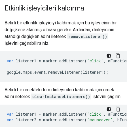
Etkinlik işleyicileri kaldırma
Belirli bir etkinlik işleyiciyi kaldırmak için bu işleyicinin bir
değişkene atanmış olması gerekir. Ardından, dinleyicinin
atandığı değişken adını ileterek
removeListener()
işlevini çağırabilirsiniz.
var
listener1
=
marker
.
addListener
(
'click'
,
aFunctio
google
.
maps
.
event
.
removeListener
(
listener1
);
Belirli bir örnekteki tüm dinleyicileri kaldırmak için örnek
adını ileterek
clearInstanceListeners()
işlevini çağırın.
var
listener1
=
marker
.
addListener
(
'click'
,
aFunctio
var
listener2
=
marker
.
addListener
(
'mouseover'
,
bFun