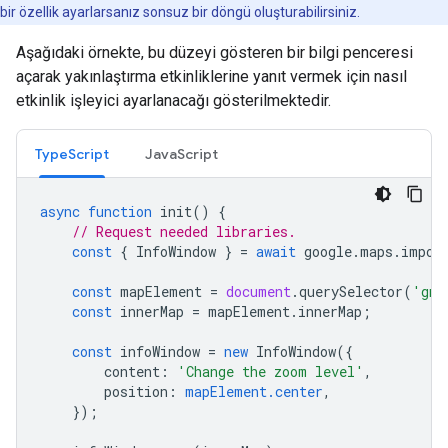
bir özellik ayarlarsanız sonsuz bir döngü oluşturabilirsiniz.
Aşağıdaki örnekte, bu düzeyi gösteren bir bilgi penceresi
açarak yakınlaştırma etkinliklerine yanıt vermek için nasıl
etkinlik işleyici ayarlanacağı gösterilmektedir.
TypeScript
JavaScript
async
function
init
()
{
// Request needed libraries.
const
{
InfoWindow
}
=
await
google
.
maps
.
impor
const
mapElement
=
document
.
querySelector
(
'gmp
const
innerMap
=
mapElement
.
innerMap
;
const
infoWindow
=
new
InfoWindow
({
content
:
'Change the zoom level'
,
position
:
mapElement.center
,
});