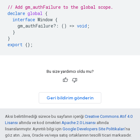
// Add gm_authFailure to the global scope.
declare
global
{
interface
Window
{
gm_authFailure
?:
()
=>
void
;
}
}
export
{};
Bu size yardımcı oldu mu?
Geri bildirim gönderin
Aksi belirtilmediği sürece bu sayfanın içeriği
Creative Commons Atıf 4.0
Lisansı
altında ve kod örnekleri
Apache 2.0 Lisansı
altında
lisanslanmıştır. Ayrıntılı bilgi için
Google Developers Site Politikaları
'na
göz atın. Java, Oracle ve/veya satış ortaklarının tescilli ticari markasıdır.