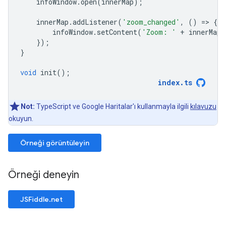
infoWindow
.
open
(
innerMap
);
innerMap
.
addListener
(
'zoom_changed'
,
()
=
>
{
infoWindow
.
setContent
(
'Zoom: '
+
innerMap
.
});
}
void
init
();
index
.
ts
Not:
TypeScript ve Google Haritalar'ı kullanmayla ilgili
kılavuzu
okuyun.
Örneği görüntüleyin
Örneği deneyin
JSFiddle.net