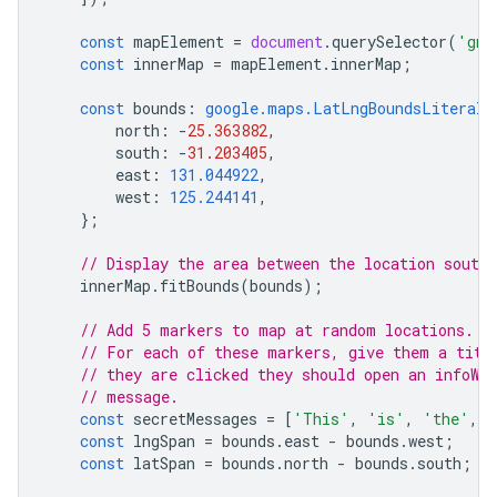
const
mapElement
=
document
.
querySelector
(
'gmp
const
innerMap
=
mapElement
.
innerMap
;
const
bounds
:
google.maps.LatLngBoundsLiteral
north
:
-
25.363882
,
south
:
-
31.203405
,
east
:
131.044922
,
west
:
125.244141
,
};
// Display the area between the location southW
innerMap
.
fitBounds
(
bounds
);
// Add 5 markers to map at random locations.
// For each of these markers, give them a titl
// they are clicked they should open an infoWi
// message.
const
secretMessages
=
[
'This'
,
'is'
,
'the'
,
'
const
lngSpan
=
bounds
.
east
-
bounds
.
west
;
const
latSpan
=
bounds
.
north
-
bounds
.
south
;