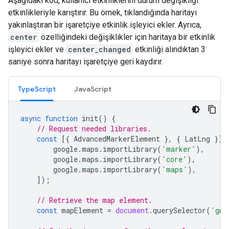
Aşağıdaki kod, kullanıcı etkinliklerini durum değişikliği
etkinlikleriyle karıştırır. Bu örnek, tıklandığında haritayı
yakınlaştıran bir işaretçiye etkinlik işleyici ekler. Ayrıca,
center
özelliğindeki değişiklikler için haritaya bir etkinlik
işleyici ekler ve
center_changed
etkinliği alındıktan 3
saniye sonra haritayı işaretçiye geri kaydırır.
TypeScript
JavaScript
async
function
init
()
{
// Request needed libraries.
const
[{
AdvancedMarkerElement
},
{
LatLng
}]
google
.
maps
.
importLibrary
(
'marker'
),
google
.
maps
.
importLibrary
(
'core'
),
google
.
maps
.
importLibrary
(
'maps'
),
]);
// Retrieve the map element.
const
mapElement
=
document
.
querySelector
(
'gmp