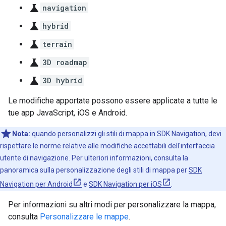
science
navigation
science
hybrid
science
terrain
science
3D roadmap
science
3D hybrid
Le modifiche apportate possono essere applicate a tutte le
tue app JavaScript, iOS e Android.
Nota:
quando personalizzi gli stili di mappa in SDK Navigation, devi
rispettare le norme relative alle modifiche accettabili dell'interfaccia
utente di navigazione. Per ulteriori informazioni, consulta la
panoramica sulla personalizzazione degli stili di mappa per
SDK
Navigation per Android
e
SDK Navigation per iOS
.
Per informazioni su altri modi per personalizzare la mappa,
consulta
Personalizzare le mappe
.