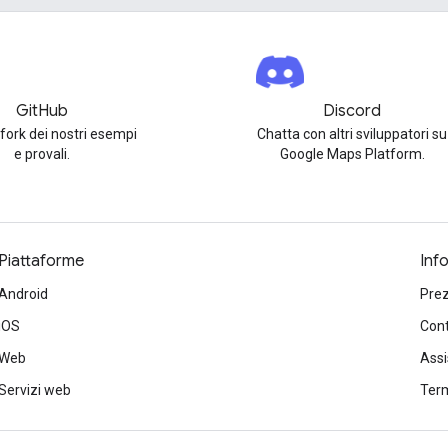
GitHub
Discord
 fork dei nostri esempi
Chatta con altri sviluppatori su
e provali.
Google Maps Platform.
Piattaforme
Inf
Android
Prez
iOS
Cont
Web
Ass
Servizi web
Term