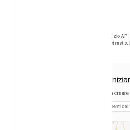
Che cosa puoi fare con un percorso
Trova un percorso
Richiedere altri tipi di route
Personalizzare i percorsi per i tipi di
veicolo
Imposta tappe lungo il percorso
Il servizio API
Seleziona le opzioni di traffico
percorsi restitu
Seleziona altre opzioni di percorso
Matrice route di calcolo
Panoramica di Compute Routes Matrix
Cosa puoi fare con una matrice di
Per inizi
percorsi
Recupero di una matrice di route
Inizia a crea
Seleziona il tipo di veicolo
Seleziona le opzioni delle matrici dei
percorsi
Migrazione
Perché eseguire la migrazione all'API