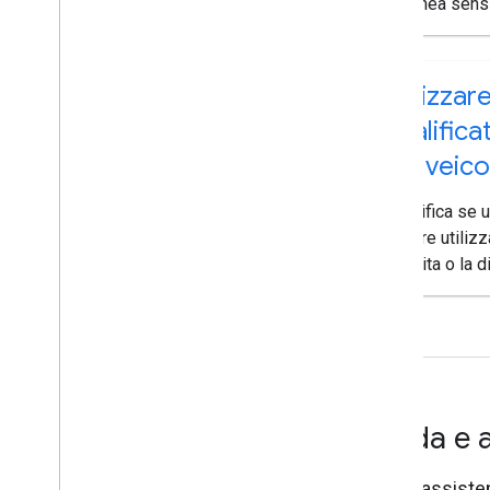
polilinea sensi
Utilizzare 
qualifica
del veico
Specifica se 
essere utilizz
la salita o la 
Guida e 
Ricevi assisten