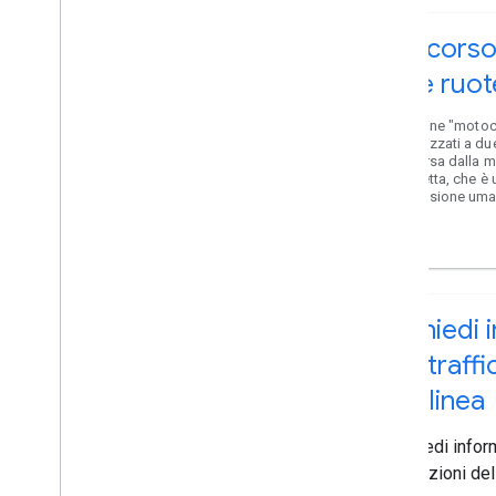
Percorso 
due ruot
Il termine "motoci
motorizzati a du
è diversa dalla m
bicicletta, che è
propulsione uma
Richiedi 
sul traffi
polilinea
Richiedi infor
condizioni del