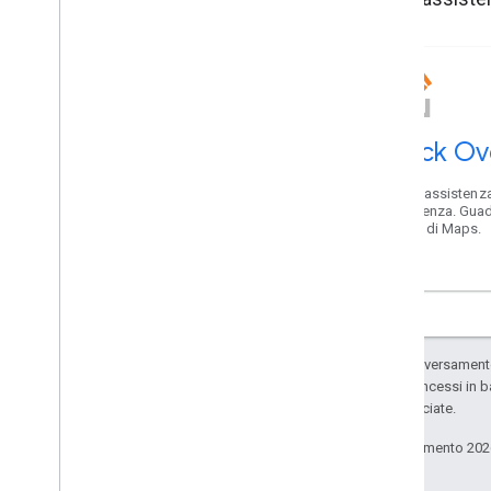
Stack Ov
Ricevi assistenza
assistenza. Guad
karma di Maps.
Salvo quando diversamente 
codice sono concessi in b
delle sue consociate.
Ultimo aggiornamento 202