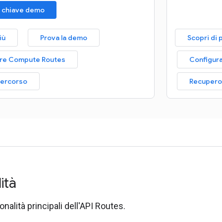
a chiave demo
iù
Prova la demo
Scopri di 
are Compute Routes
Configur
percorso
Recupero 
lità
onalità principali dell'API Routes.