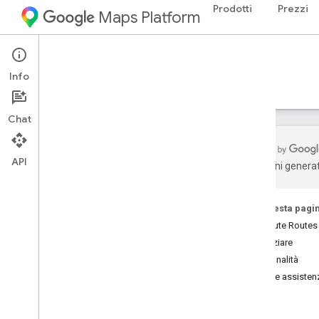
Prodotti
Prezzi
Maps Platform
Web Services
Routes API
Info
Guide
Riferimento
Risorse
Chat
API
traduzioni generat
API Routes
Prova la demo di Compute Routes
Su questa pagi
Compute Routes 
Configurazione
Per iniziare
Configurare l'API Routes
Funzionalità
Guida e assisten
Route Compute
Panoramica di Compute Routes