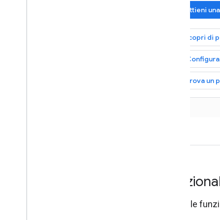
Ottieni un
Scopri di p
Configur
Trova un 
Funziona
Scopri le funzi