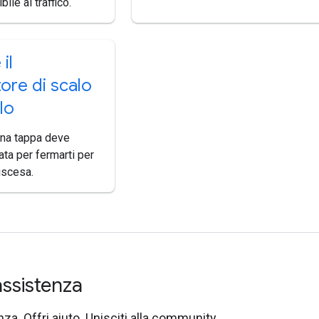
bile al traffico.
il
tore di scalo
lo
una tappa deve
ata per fermarti per
discesa.
assistenza
za. Offri aiuto. Unisciti alla community.