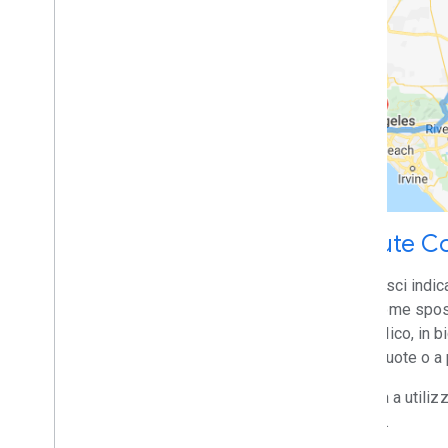
Routes?
Esegui la migrazione dalle API
Directions o Distance Matrix
Esegui la migrazione dall'anteprima
delle route a GA
Utilità
Utilità decoder Polyline
Route C
Fornisci indic
su come spost
pubblico, in bi
due ruote o a 
Inizia a util
costi.