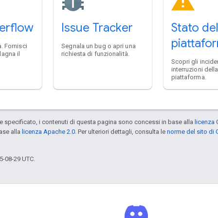
erflow
Issue Tracker
Stato del
piattafo
. Fornisci
Segnala un bug o apri una
agna il
richiesta di funzionalità.
Scopri gli inciden
interruzioni dell
piattaforma.
specificato, i contenuti di questa pagina sono concessi in base alla
licenza 
ase alla
licenza Apache 2.0
. Per ulteriori dettagli, consulta le
norme del sito di
5-08-29 UTC.