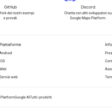
GitHub
Discord
 fork dei nostri esempi
Chatta con altri sviluppatori su
e provali.
Google Maps Platform.
Piattaforme
Inf
Android
Prez
iOS
Cont
Web
Ass
Servizi web
Term
 Platform
Google AI
Tutti i prodotti