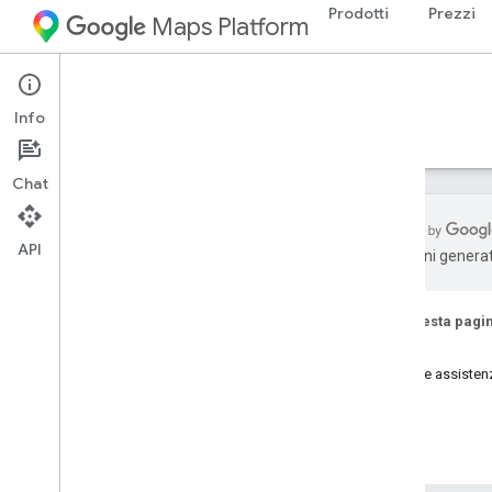
Prodotti
Prezzi
Maps Platform
Environment
Pollen API
Info
Guide
Riferimento
Risorse
Chat
API
traduzioni generat
API Pollen
Panoramica
Su questa pagi
Copertura di paesi e aree geografiche
Inizia
Guida e assisten
Configurazione
Configurare l'API Pollen
Utilizza l'API Pollen