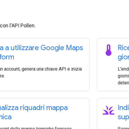
 con l'API Pollen.
thermostat
zia a utilizzare Google Maps
Ric
tform
gio
n account, genera una chiave API e inizia
L'end
re.
giorn
deter
grass
ualizza riquadri mappa
Ind
mica
sup
point delle mappe termiche fornisce
Scopri