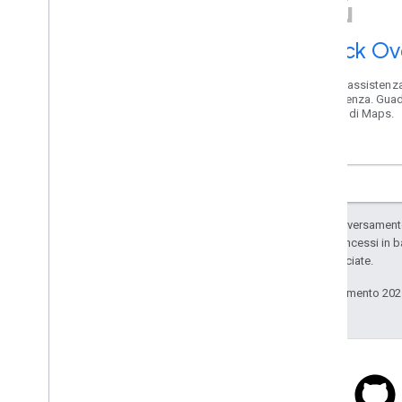
Stack Ov
Ricevi assistenza
assistenza. Guad
karma di Maps.
Salvo quando diversamente 
codice sono concessi in b
delle sue consociate.
Ultimo aggiornamento 202