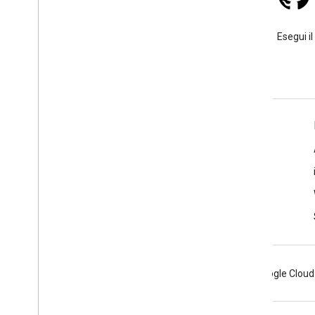
Stack Overflow
Poni una domanda sotto il tag
Esegui il
google-maps.
Ulteriori informazioni
Domande frequenti
Esploratore delle funzionalità
Best practice per la sicurezza delle API
Ottimizzazione dell'utilizzo dei servizi web
Android
Chrome
Firebase
Google Cloud