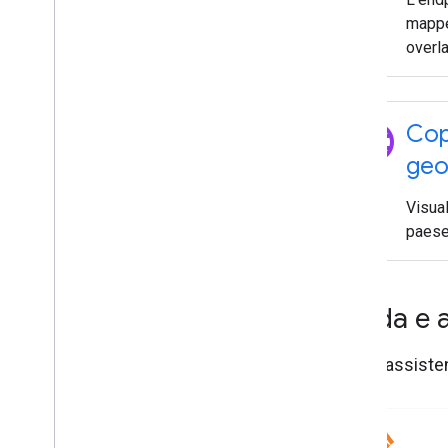
mappe 
overla
language
Cop
geo
Visual
paese 
Guida e 
Ricevi assisten