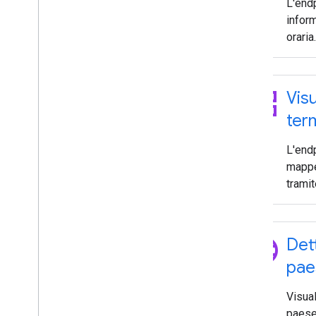
L'end
inform
oraria.
grid_view
Vis
ter
L'end
mappe 
tramit
language
Dett
pae
Visual
paese 