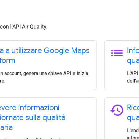
con l'API Air Quality.
list
zia a utilizzare Google Maps
Inf
tform
qual
n account, genera una chiave API e inizia
L'API 
re.
dell'a
history
evere informazioni
Ric
iornate sulla qualità
qual
'aria
L'end
infor