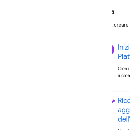
Inizia
Inizia a creare 
explore
Ini
Pla
Crea u
a crea
timeline
Ric
agg
dell