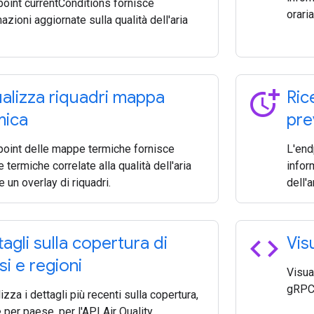
point currentConditions fornisce
oraria
azioni aggiornate sulla qualità dell'aria
more_time
ualizza riquadri mappa
Ric
mica
pre
point delle mappe termiche fornisce
L'end
termiche correlate alla qualità dell'aria
infor
e un overlay di riquadri.
dell'a
code
agli sulla copertura di
Vis
si e regioni
Visua
gRPC p
izza i dettagli più recenti sulla copertura,
per paese, per l'API Air Quality.