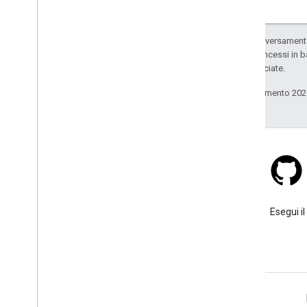
Salvo quando diversamente 
codice sono concessi in b
delle sue consociate.
Ultimo aggiornamento 202
Stack Overflow
Poni una domanda sotto il tag
Esegui il
google-maps.
Ulteriori informazioni