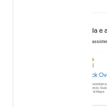
Guida e 
Ricevi assisten
Stack Ov
Ricevi assistenza
assistenza. Guad
karma di Maps.