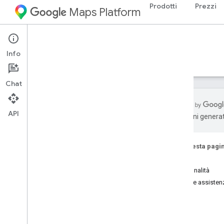
Prodotti
Prezzi
Maps Platform
Environment
Air Quality API
Info
Guide
Riferimento
Risorse
Chat
API
traduzioni generat
API Air Quality
Panoramica
Su questa pagi
Prova la demo dell'API Air Quality
Inizia
Copertura di paesi e aree geografiche
Funzionalità
Guida e assisten
Configurazione
Configurare l'API Air Quality