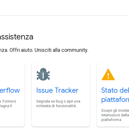
assistenza
za. Offri aiuto. Unisciti alla community.
erflow
Issue Tracker
Stato del
piattafo
. Fornisci
Segnala un bug o apri una
agna il
richiesta di funzionalità.
Scopri gli inciden
interruzioni dell
piattaforma.