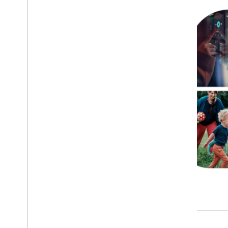
Utilizzare l'API Air Quality
Fai una richiesta
Comprendere la risposta