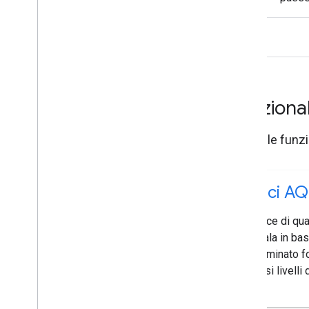
Funziona
Scopri le funzio
Indici AQ
L'indice di qua
la scala in bas
determinato fo
diversi livelli 