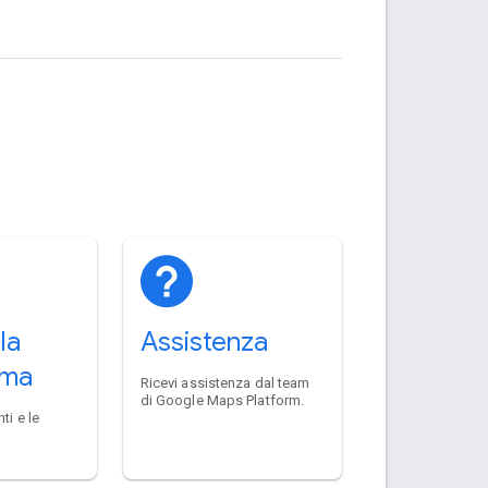
la
Assistenza
rma
Ricevi assistenza dal team
di Google Maps Platform.
ti e le
a