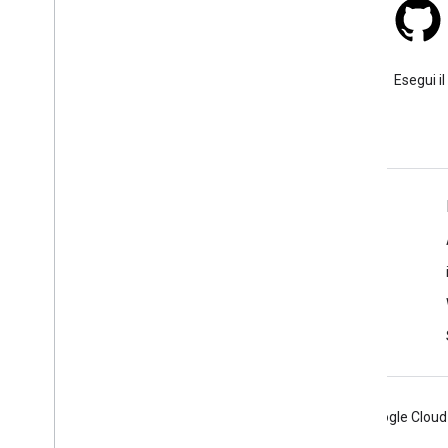
Stack Overflow
Poni una domanda sotto il tag
Esegui il
google-maps.
Ulteriori informazioni
Domande frequenti
Esploratore delle funzionalità
Places SDK for Android
Android
Chrome
Firebase
Google Cloud