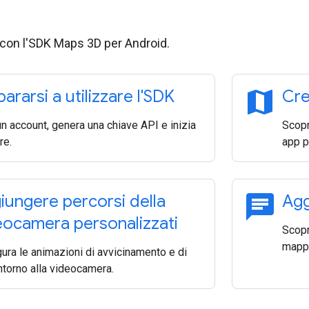
e con l'SDK Maps 3D per Android.
map
ararsi a utilizzare l'SDK
Cre
n account, genera una chiave API e inizia
Scopr
re.
app p
chat
iungere percorsi della
Agg
eocamera personalizzati
Scopr
mapp
ura le animazioni di avvicinamento e di
ntorno alla videocamera.