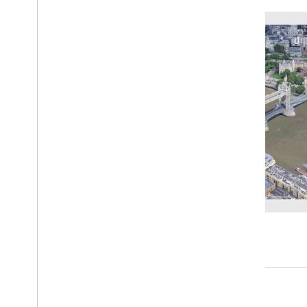
della videocamera
Configurare le restrizioni per le mappe e
le videocamere
Modificare le modalità di altitudine
Indicatori
Aggiungere un indicatore a una mappa
Marcatori di stile
Configurare l'altitudine degli indicatori
Configurare il comportamento di
collisione degli indicatori
Aggiungere un popover alla mappa
Disegna sulla mappa
Aggiungere un poligono a una mappa
Aggiungere una polilinea a una mappa
Aggiungere un modello 3D a una
mappa