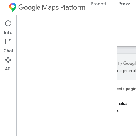
Prodotti
Prezzi
Maps Platform
Android
Maps 3D SDK for Android
Info
Guide
Riferimento
Esempi
Risorse
Chat
API
traduzioni generat
SDK Maps 3D per Android
Panoramica
Su questa pagi
Configurazione
Inizia
Aggiungere una mappa 3D all'app
Funzionalità
Risorse
Esperienza con le mappe
Configurare i controlli della
videocamera
Aggiungere animazioni del percorso