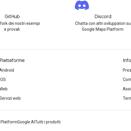
GitHub
Discord
 fork dei nostri esempi
Chatta con altri sviluppatori su
e provali.
Google Maps Platform.
Piattaforme
Inf
Android
Prez
iOS
Cont
Web
Ass
Servizi web
Term
 Platform
Google AI
Tutti i prodotti