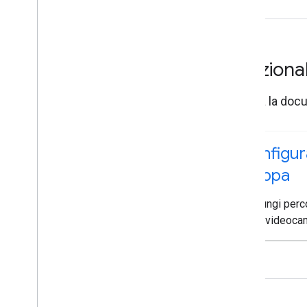
Funziona
Sfoglia la doc
Configur
mappa
Aggiungi perco
della videoca