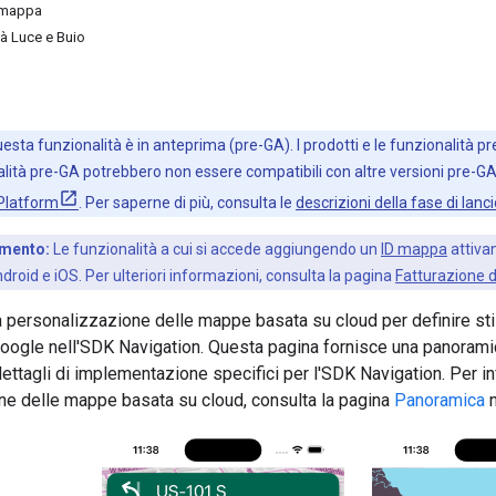
i mappa
tà Luce e Buio
sta funzionalità è in anteprima (pre-GA). I prodotti e le funzionalità 
onalità pre-GA potrebbero non essere compatibili con altre versioni pre-G
 Platform
. Per saperne di più, consulta le
descrizioni della fase di lanc
amento:
Le funzionalità a cui si accede aggiungendo un
ID mappa
attiva
oid e iOS. Per ulteriori informazioni, consulta la pagina
Fatturazione 
a personalizzazione delle mappe basata su cloud per definire stili
oogle nell'SDK Navigation. Questa pagina fornisce una panoramica 
ttagli di implementazione specifici per l'SDK Navigation. Per i
ne delle mappe basata su cloud, consulta la pagina
Panoramica
n