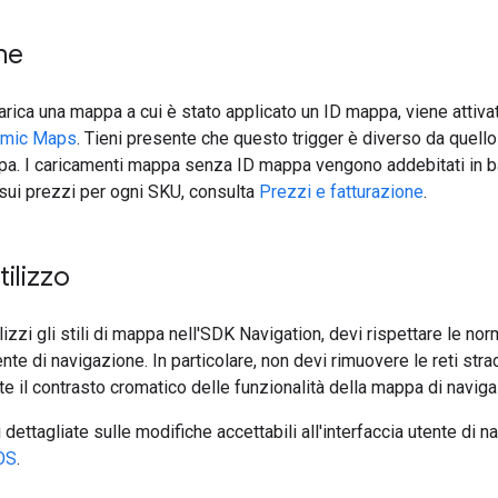
ne
rica una mappa a cui è stato applicato un ID mappa, viene attiv
amic Maps
. Tieni presente che questo trigger è diverso da quell
ppa. I caricamenti mappa senza ID mappa vengono addebitati in 
e sui prezzi per ogni SKU, consulta
Prezzi e fatturazione
.
ilizzo
zzi gli stili di mappa nell'SDK Navigation, devi rispettare le norm
tente di navigazione. In particolare, non devi rimuovere le reti str
te il contrasto cromatico delle funzionalità della mappa di naviga
dettagliate sulle modifiche accettabili all'interfaccia utente di 
iOS
.