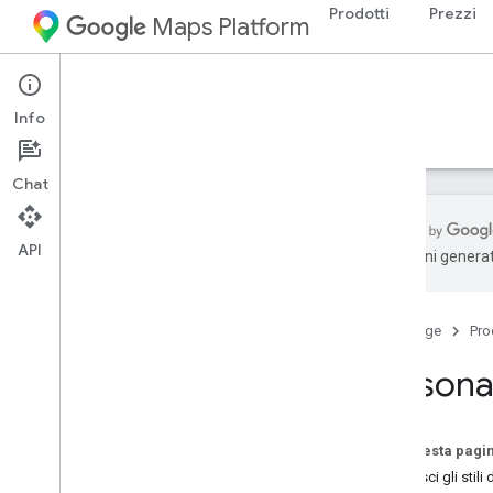
Prodotti
Prezzi
Maps Platform
iOS
Navigation SDK for iOS
Info
Guide
Riferimento
Esempi
Risorse
Chat
API
traduzioni generat
SDK Navigation per i
OS
Panoramica
Home page
Pro
Prova la demo
Personal
Configurazione
Panoramica della configurazione e
requisiti
Su questa pagi
Configurare l'SDK Navigation per i
OS
Definisci gli stil
Configurare un progetto Xcode