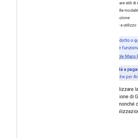
Applicare stili d
Stili delle modali
Tutorial
Fatturazione
Navigare lungo un percorso
Norme e utilizzo
Ascolta gli eventi di navigazione
Questo prodotto o que
Esperienza di navigazione su
Google
ai prodotti e alle funzi
Presentazione
servizio di Google Maps
Modificare l'interfaccia utente di
navigazione
Funzionalità a pag
Regolare la videocamera
Mappe dinamiche per Andr
Configura avvisi contachilometri
Puoi utilizzare l
Modalità normale e Luce scarsa
navigazione di G
Configurare le interruzioni in tempo
reale
mappa, nonché de
Personalizzare gli stili di mappa
personalizzazio
Esperienza di navigazione
personalizzata
Presentazione