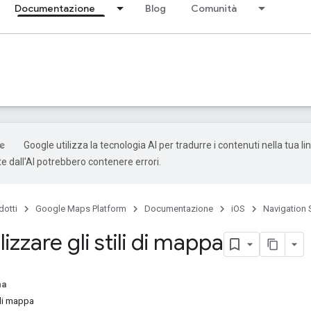
Documentazione
Blog
Comunità
Google utilizza la tecnologia AI per tradurre i contenuti nella tua li
e dall'AI potrebbero contenere errori.
dotti
Google Maps Platform
Documentazione
iOS
Navigation 
izzare gli stili di mappa
na
i di mappa