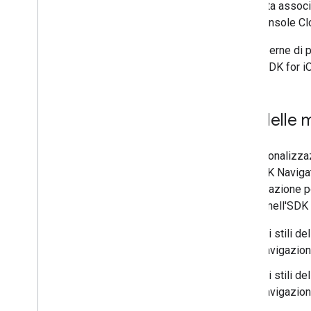
Una volta associ
dalla console C
Per saperne di p
Maps SDK for i
Stili delle
La personalizzaz
Nell'SDK Naviga
di navigazione p
mappe nell'SDK N
Gli stili de
navigazion
Gli stili de
navigazion