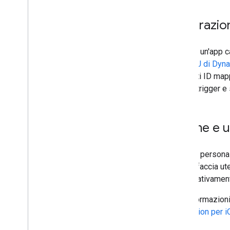
Fatturazio
Quando un'app ca
allo
SKU di Dyn
applicati ID ma
più sui trigger 
Norme e ut
Quando personali
all'interfaccia u
significativamen
Per informazioni 
Navigation per 