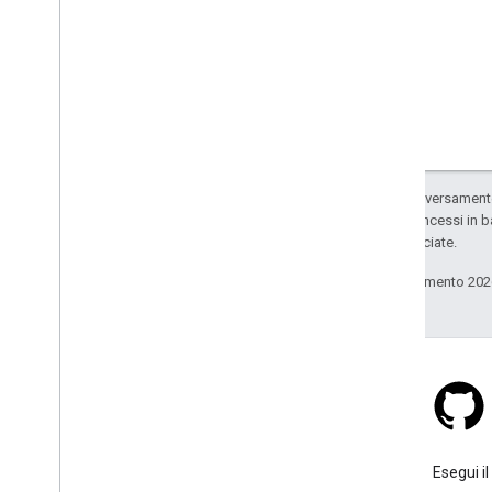
Salvo quando diversamente 
codice sono concessi in b
delle sue consociate.
Ultimo aggiornamento 202
Stack Overflow
Fai una domanda sotto il tag
Esegui il