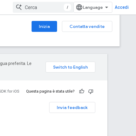
/
Accedi
Inizia
Contatta vendite
ngua preferita. Le
SDK for iOS
Questa pagina è stata utile?
Invia feedback