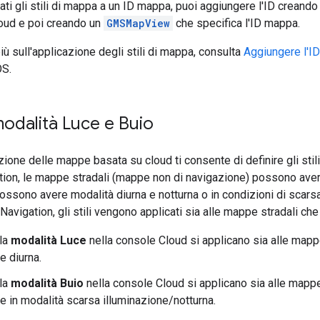
ati gli stili di mappa a un ID mappa, puoi aggiungere l'ID creand
loud e poi creando un
GMSMapView
che specifica l'ID mappa.
iù sull'applicazione degli stili di mappa, consulta
Aggiungere l'I
OS.
 modalità Luce e Buio
ione delle mappe basata su cloud ti consente di definire gli stili
tion, le mappe stradali (mappe non di navigazione) possono aver
ossono avere modalità diurna e notturna o in condizioni di scarsa
avigation, gli stili vengono applicati sia alle mappe stradali che
lla
modalità Luce
nella console Cloud si applicano sia alle mappe
e diurna.
lla
modalità Buio
nella console Cloud si applicano sia alle mappe
e in modalità scarsa illuminazione/notturna.