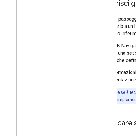
Definisci g
Il primo passagg
associarlo a un 
Fai quindi rifer
Nell'SDK Navigat
durante una sess
Gli stili che def
Per informazioni 
documentazione 
Nota:
anche se è tecn
diversi, questa implemen
Applicare 