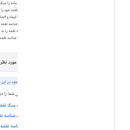
شبکه جاده را سبک 
عیب یابی
سبک نقشه خود را ذ
مرحله ۲: ایجاد و اتصال یک شناسه نقشه
آموزش ها
ایجاد شناسه نقشه
یک نقشه گوگل با نشانگرها با استفاده از HTML
اضافه کنید
شناسه نقشه را به
با استفاده از جاوا اسکریپت، نقشه گوگل را با
مرحله ۳: شناسه نقشه را به برنامه‌ها یا وب‌سایت‌های خود اضافه کنید
نشانگر اضافه کنید
Google Map را به برنامه React اضافه کنید
نمایش مکان فعلی
نشانگرهای خوشه ای
پلتفرم مورد نظر 
مفاهیم
ویژگی‌های موجود در این سن
نسخه سازی
بومی سازی
این آموزش شما را در
بهترین شیوه ها
Type
Script
یک سبک نقشه
وعده ها
یک شناسه نق
نقشه اصلی
شناسه نقشه ر