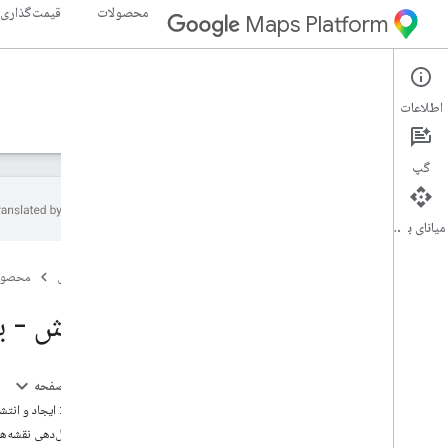
محصولات
قیمت‌گذاری
Maps Platform
Maps JavaScript API
Web
اطلاعات
راهنما
مرجع
نمونه ها
منابع
میراث
گپ
میانای برنامه‌سازی کاربردی
Maps Java
Script API
صفحه اصلی
محصول
نمای کلی
جاوا اسکریپت API را تنظیم کنید
آموزش - ی
دریافت و استفاده از کلید نمایشی نقشه‌ها
از App Check برای ایمن کردن کلید API خود
استفاده کنید
در این صفحه
Script API را بارگیری کنید
Maps Java
مرحله ۱: ایجاد و انتشار یک سبک نقشه
رسیدگی به خطا، رسیدگی به خطا، رسیدگی به
استایل‌دهی نقشه‌های
خطا