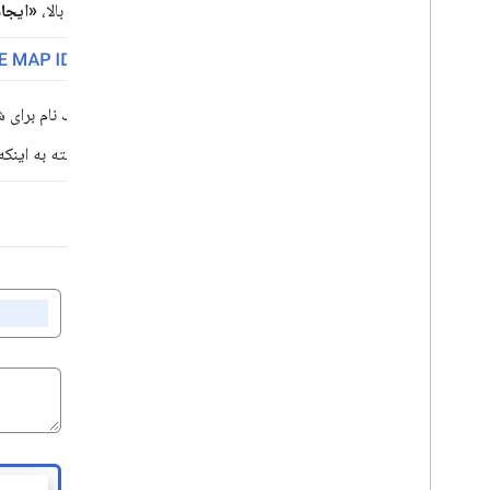
در بالا،
«ایجاد
اشکال و خطوط
نمادها
ویژگی های Web
GL
تجسم داده های Deck
gl
.
یک نام برای 
روکش های زمینی
پوشش های سفارشی
بسته به اینک
اضافه کردن یک افسانه سفارشی
نمایش داده ها
نمای کلی
یک سبک مبتنی بر داده برای مجموعه داده ها
یک ظاهر طراحی مبتنی بر داده برای مرزها
KML
Geo
JSON
لایه داده
نقشه حرارتی (منسوخ شده)
لایه های ترافیک، حمل و نقل و دوچرخه سواری