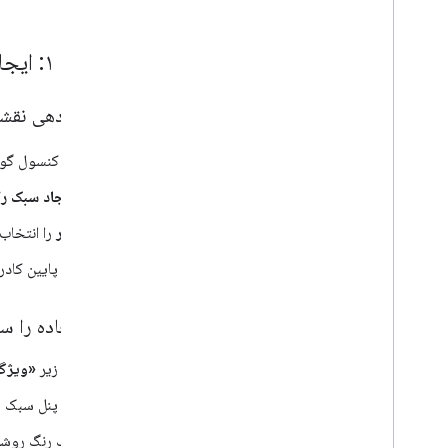
یک نقشه گوگل را به یک صفحه وب اضافه کنید
رویدادهای نقشه
کنترل های نقشه
مرحله ۱: ایجاد و انتشار یک سبک نقشه
زوم و حرکت را کنترل کنید
نوع رندر (رستر و وکتور)
استایل‌دهی نقشه‌
انواع نقشه
طرح رنگ نقشه
به کنسول گوگ
مختصات نقشه و کاشی
سفارشی کردن نقشه ها
ایجاد سبک را
نمای کلی
نور
را انتخاب 
شناسه های نقشه را مدیریت کنید
یک ظاهر طراحی نقشه های مبتنی بر ابر
در پایین کادر
نمای کلی
شروع کنید
شبکه جاده را س
شروع کنید و راه اندازی کنید
آموزش - یک شبکه جاده را برجسته
در زیر
«ویژگی
کنید
یک سبک نقشه انتقال خودکار را تأیید
در پنل سبک 
کنید
یک رنگ روشن 
ویژگی نقشه تغییر می کند