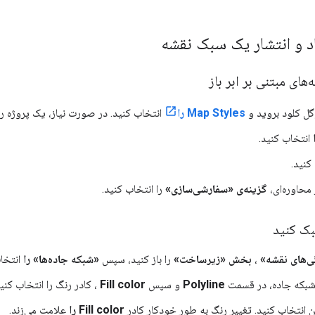
های مبتنی بر ابر باز
ل کلود بروید و
Map Styles را
انتخاب کنید. در صورت نیاز، یک پروژه را 
انتخاب کنید.
کنید.
 محاوره‌ای،
گزینه‌ی «سفارشی‌سازی»
را انتخاب کنید.
بک کنید
‌های نقشه»
،
بخش «زیرساخت»
را باز کنید، سپس
«شبکه جاده‌ها» را
انتخاب
شبکه جاده، در قسمت
Polyline
و سپس
Fill color
، کادر رنگ را انتخاب کنید
انتخاب کنید. تغییر رنگ به طور خودکار کادر
Fill color را
علامت می‌زند.