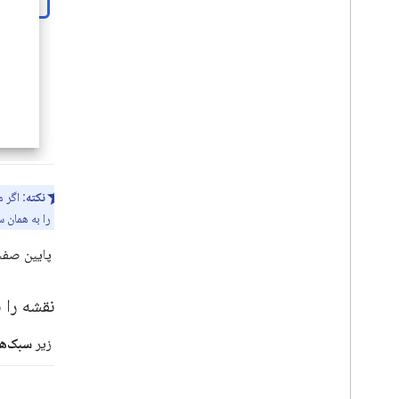
خدمات
ارتفاع
ژئوکدینگ
حداکثر زوم تصاویر
نمای خیابان
کتابخانه های اضافی
نمای کلی
ویجت سنجش کیفیت هوا (تجربی)
کتابخانه طراحی (منسوخ شده)
نکته:
اگر م
کتابخانه هندسه
آنها را به همان
کتابخانه تجسم (منسوخ شده)
در پایین صفح
کتابخانه های متن باز
راهنماهای بیشتر
شناسه نقشه را 
راهنمای مهاجرت لودر گوگل
در زیر
سبک‌ها
انتقال فیلد مکان (open
offset)
_
now، utc
_
ارتقا از v2 به v3