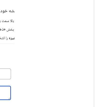
یک نشانگر به نقشه اضافه کنید
سفارشی سازی پایه نشانگر
سبک نقشه خود ر
ایجاد نشانگر با گرافیک
ایجاد نشانگر با HTML و CSS
در بالا سمت 
رفتار برخورد، ارتفاع و دید را کنترل کنید
در بخش
«ذخی
نشانگرها را قابل کلیک و در دسترس قرار دهید
نشانگرها را قابل کشیدن کنید
ذخیره
را انت
به نشانگرهای پیشرفته مهاجرت کنید
نشانگرها (میراث)
با Places کار کنید
نمای کلی
مکان‌ها (جدید)
کیت UI مکان ها
راهنمای مکان ها
با Routes کار کنید
نمای کلی
شروع به کار