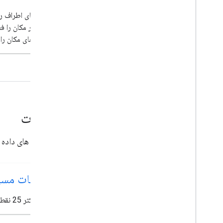
انتقال فیلد مکان (open
offset)
_
now، utc
_
مکان‌های اطراف ر
ارتقا از v2 به v3
خودکار مکان را ف
عکس‌های مکان را ب
خدمات
سرویس های داده د
خدمات مسی
با حداکثر 25 نقطه بین دو نقطه روی نقشه مسیرها را دریافت کنید.