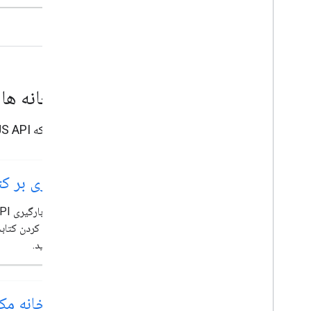
نقشه حرارتی (منسوخ شده)
لایه های ترافیک، حمل و نقل و دوچرخه سواری
خدمات
ارتفاع
ژئوکدینگ
کتابخانه ها
حداکثر زوم تصاویر
نمای خیابان
هنگامی که Maps JS API را بارگیری می‌کنید، کتابخانه‌های اختیاری را بوت استرپ کنید تا قابلیت‌های گسترده‌تری را اضافه کنید.
کتابخانه های اضافی
نمای کلی
مروری بر کت
ویجت سنجش کیفیت هوا (تجربی)
کتابخانه طراحی (منسوخ شده)
کتابخانه هندسه
استرپ کردن کتابخ
کتابخانه تجسم (منسوخ شده)
بیاموزید.
کتابخانه های متن باز
راهنماهای بیشتر
کتابخانه مک
راهنمای مهاجرت لودر گوگل