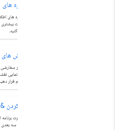
پنجره های 
روی نقشه بکشید
نمای کلی
با پنجره های اطلا
پنجره های اطلاعات
اطلاعات بیشتری ر
اشکال و خطوط
اضافه کنید.
نمادها
ویژگی های Web
GL
تجسم داده های Deck
gl
.
روکش های 
روکش های زمینی
پوشش های سفارشی
تصاویر سفارشی خ
اضافه کردن یک افسانه سفارشی
و بزرگ‌نمایی نقشه
روی هم قرار دهید
نمایش داده ها
نمای کلی
یک سبک مبتنی بر داده برای مجموعه داده ها
کج کردن &
یک ظاهر طراحی مبتنی بر داده برای مرزها
KML
به صورت برنامه ای
Geo
JSON
صورت سه بعدی کج
لایه داده