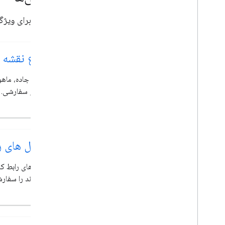
با Routes کار کنید
اسناد را برای ویژگی‌های اصلی pt API
نمای کلی
شروع به کار
نسخه ی نمایشی را امتحان کنید
انواع نقشه
کلاس مسیر
کلاس ماتریس مسیر
نمایش جاده، ماهو
راهنمای مهاجرت
زمین و سفارشی.
منابع
اعتبار سنجی آدرس
نمای کلی
نسخه ی نمایشی را امتحان کنید
کنترل های ر
شروع به کار
یک آدرس را تأیید کنید
کنترل‌های رابط ک
یک پاسخ اساسی را درک کنید
می‌شوند را سفارش
پاسخ اعتبار سنجی را مدیریت کنید
آدرس های ایالات متحده را مدیریت کنید
پوشش کشور و منطقه