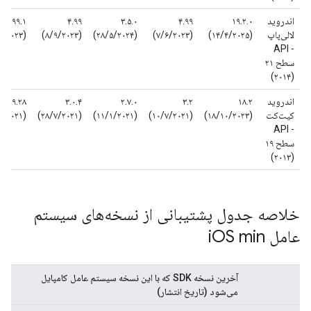
اندروید
۱۹.۲.۰
۴.۹۹
۳.۵.۰
۴.۹۹
۱.۹۹.۱
لالی‌پاپ
(۱۴/۴/۲۰۲۵)
(۷/۶/۲۰۲۳)
(۲۸/۵/۲۰۲۴)
(۸/۹/۲۰۲۳)
(۳۱/۸/۲۰۲۳)
- API
سطح ۲۱
(۲۰۱۴)
اندروید
۱۸.۲
۳.۲
۲.۷.۰
۳.۰.۴
‎۰.۹.۲۸
کیت‌کت
(۱۸/۱۰/۲۰۲۳)
(۱۰/۷/۲۰۲۱)
(۱۱/۱/۲۰۲۱)
(۲۸/۷/۲۰۲۱)
۵/۲۰۲۱)‎
- API
سطح ۱۹
(۲۰۱۳)
خلاصه جدول پشتیبانی از نسخه‌های سیستم
عامل i
OS min
آخرین نسخه SDK که با این نسخه سیستم عامل کامپایل
می‌شود (تاریخ انتشار)