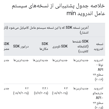
خلاصه جدول پشتیبانی از نسخه‌های سیستم
عامل اندروید min
آخرین نسخه SDK که با این نسخه سیستم عامل کامپایل می‌شود (تاریخ
انتشار)
SDK نقشه‌ها
نسخه
SDK
SDK
(کتابخانه
SDK ناوبری
درایور SDK
اندروید
مکان‌ها
مصرف‌ک
کلاینت)
اندروید
جدیدترین‌ها
جدیدترین‌ها
جدیدترین‌ها
جدیدترین‌ها
جدیدتری
نوقا -
API
سطح ۲۴
(۲۰۱۶)
اندروید
جدیدترین‌ها
۶.۳
۴.۴.۱
۶.۲
جدیدتری
مارشمالو
(۱۸/۶/۲۰۲۵)
(۷/۶/۲۰۲۵)
(۱۸/۶/۲۰۲۵)
- API
سطح ۲۳
(۲۰۱۵)