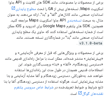
برخی از محصولات یا مصنوعات، مانند SDK های کلاینت و API جاوا
اسکریپت Maps، نسخه‌های پیش از GA را تحت
سطوح پایداری
استاندارد صنعتی، مانند کانال‌های "آلفا" و "بتا"، ارائه می‌دهند. به عنوان
مثال، به مبحث
نسخه‌بندی
API جاوا اسکریپت Maps مراجعه کنید.
همچنین، SDK های پلتفرم Google Maps برای اندروید و iOS ممکن
است از شماره نسخه‌هایی استفاده کنند که حاوی یک سطح پایداری
استاندارد صنعتی مانند "بتا" در شماره‌گذاری نسخه هستند، مانند
.
v3.1.0-beta
برخی از محصولات و ویژگی‌هایی که قبل از معرفی «آزمایشی» و
«پیش‌نمایش» منتشر شده‌اند، ممکن است با مراحل راه‌اندازی قدیمی مانند
«دسترسی زودهنگام»، «آلفا» و «بتا» برچسب‌گذاری شوند. این
اصطلاحات قدیمی همچنان در طول مدت این راه‌اندازی‌ها استفاده
خواهند شد. به‌طورکلی، دسترسی زودهنگام و آلفا مشابه آزمایشی و بتا
مشابه پیش‌نمایش است. هرگونه استفاده از دسترسی زودهنگام، آلفا یا بتا
تابع شرایط و ضوابط تعریف‌شده در
شرایط خاص سرویس پلتفرم
نقشه‌های گوگل
است.