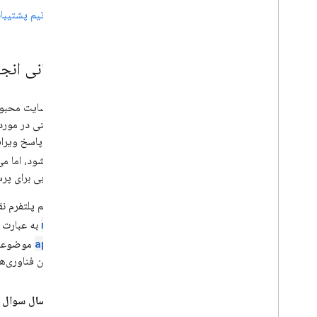
با تیم پشتیبا
پشتیبانی انجمن در flow
ما از وب‌سایت محب
پرسش و پاسخ ویرایش
اداره نمی‌شود، اما م
بسیار خوبی برای پر
اعضای تیم پلتفرم نقشه‌های گوگل،
maps
به عبارت جستجوی خود، مو
api-3
متخصصان فناوری‌های
قبل از ارسال سوال در ck Overflow