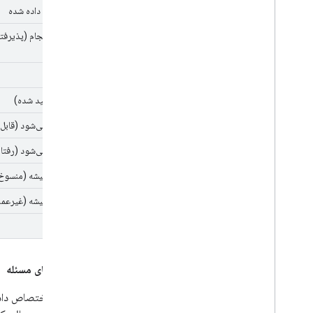
اختصاص داده شده
در حال انجام (پذیرفت
ثابت
ثابت (تأیید شده)
درست نمی‌شود (قابل 
درست نمی‌شود (رفتار
درست نمیشه (منسوخ
درست نمیشه (غیرعمل
تکراری
اولویت‌های مسئله