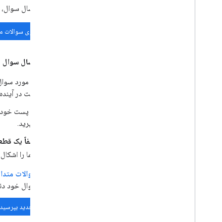
قبل از ارسال سوال، 
جستجوی سوالات م
هنگام ارسال سوال جد
در مورد سوا
است در آینده 
در پست خود
بگیرید.
لطفاً یک قطع
شما را اشکال‌
سوالات متداول ck Overflow
سوال خود دنب
سوال جدید بپرسید