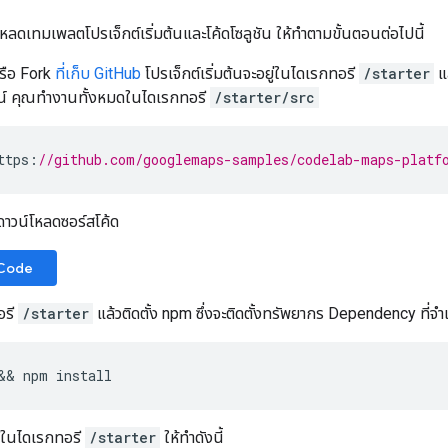
ลดเทมเพลตโปรเจ็กต์เริ่มต้นและโค้ดโซลูชัน ให้ทำตามขั้นตอนต่อไปนี้
รือ Fork
ที่เก็บ GitHub
โปรเจ็กต์เริ่มต้นจะอยู่ในไดเรกทอรี
/starter
แล
ณ์ คุณทำงานทั้งหมดในไดเรกทอรี
/starter/src
ttps
:
//github.com/googlemaps-samples/codelab-maps-platf
่อดาวน์โหลดซอร์สโค้ด
 Code
อรี
/starter
แล้วติดตั้ง npm ซึ่งจะติดตั้งทรัพยากร Dependency ที่จำเ
&& 
npm
install
ู่ในไดเรกทอรี
/starter
ให้ทำดังนี้