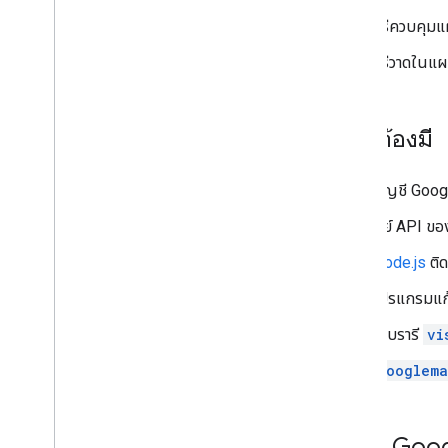
ทำงานกับเส้นทาง
วิธีควบคุม
ภาพรวม
เริ่มใช้งาน
วิธีวาดในแผ
ลองใช้เดโม
ระดับชั้นของเส้นทาง
คลาสเมทริกซ์เส้นทาง
สิ่งที่ต้องมี
คำแนะนำในการย้ายข้อมูล
ทรัพยากร
บัญชี Googl
การตรวจสอบที่อยู่
คีย์ API ข
ภาพรวม
Node.js
ติด
ลองใช้เดโม
เริ่มใช้งาน
โปรแกรมแก้
ตรวจสอบที่อยู่
ไลบรารี
vi
ทําความเข้าใจคําตอบพื้นฐาน
จัดการการตอบกลับการตรวจสอบ
googlema
จัดการที่อยู่ในสหรัฐอเมริกา
ประเทศที่ครอบคลุมและภูมิภาค
ตั้งค่า Go