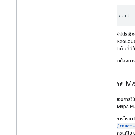
คำแนะนำในการย้ายข้อมูล Google Loader
การย้ายข้อมูลฟิลด์สถานที่ (open
_
now
,
utc
_
offset)
npm
start
การอัปเกรดจาก v2 เป็น v3
เราได้ตั้งค่าโปรเจ
Vite ยังโหลดแอปข
จะเห็นหน้าเว็บที่ม
หากต้องการเ
3
.
โหลด Ma
รากฐานของการใช้ 
Google Maps Plat
หากต้องการโหลด 
vis.gl/react
โดยไม่มีการแก้ไข