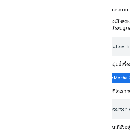
เลเยอร์การจราจร ขนส่งสาธารณะ และการปั่น
หากต้องการดาวน์โห
จักรยาน
ดาวน์โหลดห
บริการ
เสร็จสมบูร
ระดับความสูง
การเข้ารหัสพิกัดภูมิศาสตร์
ภาพระดับการซูมสูงสุด
git
clone
h
Street View
หรือคลิกปุ่มนี้เพื
ห้องสมุดเพิ่มเติม
ภาพรวม
Give Me the
วิดเจ็ตมิเตอร์วัดคุณภาพอากาศ (เวอร์ชัน
ทดลอง)
ไปที่ไดเรกท
ไลบรารีภาพวาด (เลิกใช้งานแล้ว)
ไลบรารีเรขาคณิต
ไลบรารีการแสดงภาพ (เลิกใช้งานแล้ว)
cd
starter
 
ไลบรารีโอเพนซอร์ส
คู่มือเพิ่มเติม
ขณะที่ยังอย