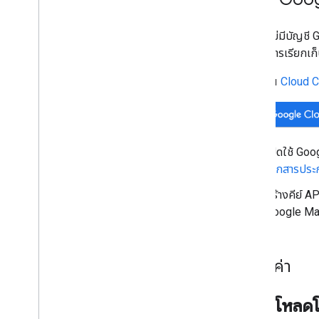
วาดในแผนที่
ภาพรวม
หากยังไม่มีบัญชี G
หน้าต่างข้อมูล
สำหรับการเรียกเก็
รูปร่างและเส้น
สัญลักษณ์
ใน
Cloud 
ฟีเจอร์ Web
GL
ภาพข้อมูล Deck
.
gl
การวางซ้อนพื้น
การซ้อนทับที่กำหนดเอง
เปิดใช้ Go
เพิ่มคำอธิบายที่กำหนดเอง
เอกสารประก
สร้างคีย์ A
แสดงข้อมูล
Google Map
ภาพรวม
การจัดรูปแบบตามข้อมูลสำหรับชุดข้อมูล
การจัดรูปแบบตามข้อมูลสำหรับขอบเขต
2
.
ตั้งค่า
KML
Geo
JSON
ชั้นข้อมูล
ดาวน์โหลดโป
แผนที่ความหนาแน่น (เลิกใช้งานแล้ว)