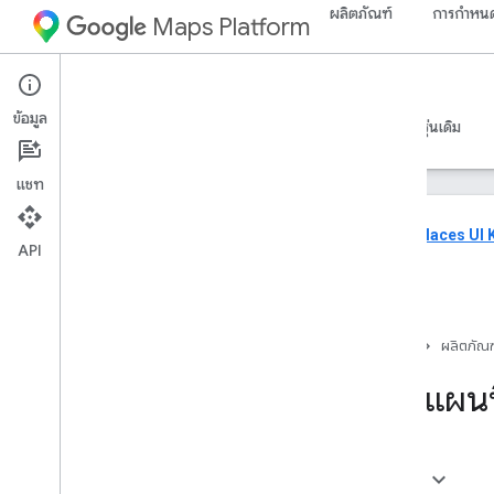
ผลิตภัณฑ์
การกำหนด
Maps Platform
Web
Maps JavaScript API
ข้อมูล
คำแนะนำ
ข้อมูลอ้างอิง
ตัวอย่าง
ทรัพยากร
รุ่นเดิม
แชท
reviews
Places UI K
API
Kit
Maps Java
Script API
ภาพรวม
ตั้งค่า Java
Script API
หน้าแรก
ผลิตภัณฑ
รับและใช้ Maps Demo Key
เพิ่มแผ
ใช้ App Check เพื่อรักษาคีย์ API ให้ปลอดภัย
โหลด Maps Java
Script API
การจัดการข้อผิดพลาด
การแก้ปัญหา
ในหน้านี้