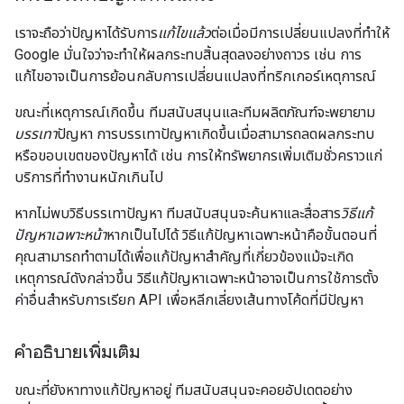
เราจะถือว่าปัญหาได้รับการ
แก้ไขแล้ว
ต่อเมื่อมีการเปลี่ยนแปลงที่ทำให้
Google มั่นใจว่าจะทำให้ผลกระทบสิ้นสุดลงอย่างถาวร เช่น การ
แก้ไขอาจเป็นการย้อนกลับการเปลี่ยนแปลงที่ทริกเกอร์เหตุการณ์
ขณะที่เหตุการณ์เกิดขึ้น ทีมสนับสนุนและทีมผลิตภัณฑ์จะพยายาม
บรรเทา
ปัญหา การบรรเทาปัญหาเกิดขึ้นเมื่อสามารถลดผลกระทบ
หรือขอบเขตของปัญหาได้ เช่น การให้ทรัพยากรเพิ่มเติมชั่วคราวแก่
บริการที่ทำงานหนักเกินไป
หากไม่พบวิธีบรรเทาปัญหา ทีมสนับสนุนจะค้นหาและสื่อสาร
วิธีแก้
ปัญหาเฉพาะหน้า
หากเป็นไปได้ วิธีแก้ปัญหาเฉพาะหน้าคือขั้นตอนที่
คุณสามารถทำตามได้เพื่อแก้ปัญหาสำคัญที่เกี่ยวข้องแม้จะเกิด
เหตุการณ์ดังกล่าวขึ้น วิธีแก้ปัญหาเฉพาะหน้าอาจเป็นการใช้การตั้ง
ค่าอื่นสำหรับการเรียก API เพื่อหลีกเลี่ยงเส้นทางโค้ดที่มีปัญหา
คำอธิบายเพิ่มเติม
ขณะที่ยังหาทางแก้ปัญหาอยู่ ทีมสนับสนุนจะคอยอัปเดตอย่าง