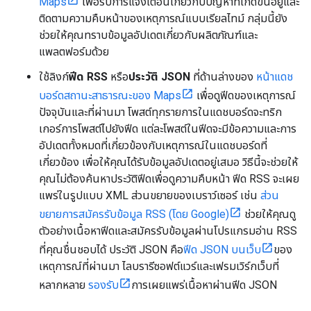
Maps
เพื่อรับการแจ้งเตือนเกี่ยวกับปัญหาที่เกิดขึ้นอยู่และ
ติดตามความคืบหน้าของเหตุการณ์แบบเรียลไทม์ กลุ่มนี้ยัง
ช่วยให้คุณทราบข้อมูลอัปเดตเกี่ยวกับผลิตภัณฑ์และ
แพลตฟอร์มด้วย
ใช้ลิงก์
ฟีด RSS
หรือ
ประวัติ JSON
ที่ด้านล่างของ
หน้าแดช
บอร์ดสถานะสาธารณะของ Maps
เพื่อดูฟีดของเหตุการณ์
ปัจจุบันและที่ผ่านมา โพสต์ทุกรายการในแดชบอร์ดจะทริก
เกอร์การโพสต์ไปยังฟีด แต่ละโพสต์ในฟีดจะมีข้อความและการ
อัปเดตทั้งหมดที่เกี่ยวข้องกับเหตุการณ์ในแดชบอร์ดที่
เกี่ยวข้อง เพื่อให้คุณได้รับข้อมูลอัปเดตอยู่เสมอ วิธีนี้จะช่วยให้
คุณไม่ต้องค้นหาประวัติฟีดเพื่อดูความคืบหน้า ฟีด RSS จะเผย
แพร่ในรูปแบบ XML ส่วนขยายของเบราว์เซอร์ เช่น
ส่วน
ขยายการสมัครรับข้อมูล RSS (โดย Google)
ช่วยให้คุณดู
ตัวอย่างเนื้อหาฟีดและสมัครรับข้อมูลผ่านโปรแกรมอ่าน RSS
ที่คุณชื่นชอบได้ ประวัติ JSON คือ
ฟีด JSON บนเว็บ
ของ
เหตุการณ์ที่ผ่านมา ไลบรารีซอฟต์แวร์และเฟรมเวิร์กเว็บที่
หลากหลาย
รองรับ
การเผยแพร่เนื้อหาผ่านฟีด JSON