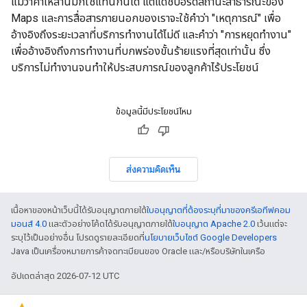
แม้ว่าคำเหล่านี้มักใช้แทนกันได้ แต่แดชบอร์ดสถานะสาธารณะของ
Maps และการสื่อสารภายนอกของเราจะใช้คำว่า "เหตุการณ์" เพื่อ
อ้างอิงถึงระยะเวลาที่บริการทำงานได้ไม่ดี และคำว่า "การหยุดทำงาน"
เพื่ออ้างอิงถึงการทำงานที่บกพร่องขั้นร้ายแรงที่สุดเท่านั้น ซึ่ง
บริการไม่ทำงานจนทำให้ประสบการณ์ของลูกค้าไร้ประโยชน์
ข้อมูลนี้มีประโยชน์ไหม
ส่งความคิดเห็น
เนื้อหาของหน้าเว็บนี้ได้รับอนุญาตภายใต้
ใบอนุญาตที่ต้องระบุที่มาของครีเอทีฟคอม
มอนส์ 4.0
และตัวอย่างโค้ดได้รับอนุญาตภายใต้
ใบอนุญาต Apache 2.0
เว้นแต่จะ
ระบุไว้เป็นอย่างอื่น โปรดดูรายละเอียดที่
นโยบายเว็บไซต์ Google Developers
Java เป็นเครื่องหมายการค้าจดทะเบียนของ Oracle และ/หรือบริษัทในเครือ
อัปเดตล่าสุด 2026-07-12 UTC