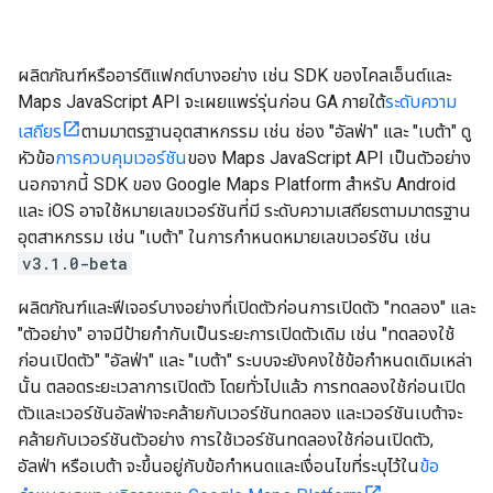
ผลิตภัณฑ์หรืออาร์ติแฟกต์บางอย่าง เช่น SDK ของไคลเอ็นต์และ
Maps JavaScript API จะเผยแพร่รุ่นก่อน GA ภายใต้
ระดับความ
เสถียร
ตามมาตรฐานอุตสาหกรรม เช่น ช่อง "อัลฟ่า" และ "เบต้า" ดู
หัวข้อ
การควบคุมเวอร์ชัน
ของ Maps JavaScript API เป็นตัวอย่าง
นอกจากนี้ SDK ของ Google Maps Platform สำหรับ Android
และ iOS อาจใช้หมายเลขเวอร์ชันที่มี ระดับความเสถียรตามมาตรฐาน
อุตสาหกรรม เช่น "เบต้า" ในการกำหนดหมายเลขเวอร์ชัน เช่น
v3.1.0-beta
ผลิตภัณฑ์และฟีเจอร์บางอย่างที่เปิดตัวก่อนการเปิดตัว "ทดลอง" และ
"ตัวอย่าง" อาจมีป้ายกำกับเป็นระยะการเปิดตัวเดิม เช่น "ทดลองใช้
ก่อนเปิดตัว" "อัลฟ่า" และ "เบต้า" ระบบจะยังคงใช้ข้อกำหนดเดิมเหล่า
นั้น ตลอดระยะเวลาการเปิดตัว โดยทั่วไปแล้ว การทดลองใช้ก่อนเปิด
ตัวและเวอร์ชันอัลฟ่าจะคล้ายกับเวอร์ชันทดลอง และเวอร์ชันเบต้าจะ
คล้ายกับเวอร์ชันตัวอย่าง การใช้เวอร์ชันทดลองใช้ก่อนเปิดตัว,
อัลฟ่า หรือเบต้า จะขึ้นอยู่กับข้อกำหนดและเงื่อนไขที่ระบุไว้ใน
ข้อ