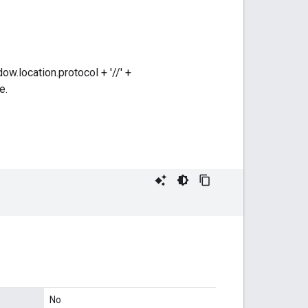
w.location.protocol + '//' +
e.
No