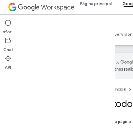
Página principal
Goog
Workspace
Google Drive
Información
Descripción general
Guías
Referencia
Servidor
Chat
API
traducciones real
API de Drive
v3
Página principal
v2
Bibliotecas cliente
Método 
Términos y operadores de búsqueda
Tipos de MIME admitidos
Tipos de MIME de exportación
En esta página
Funciones y permisos
Firma