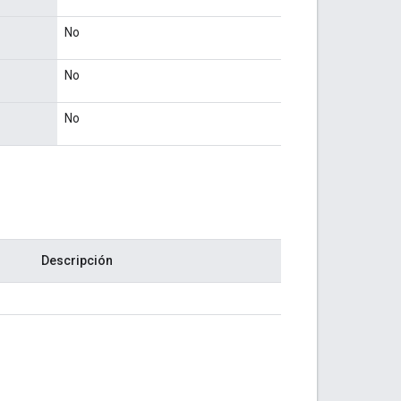
No
No
No
Descripción