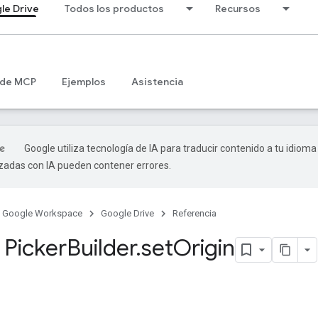
le Drive
Todos los productos
Recursos
 de MCP
Ejemplos
Asistencia
Google utiliza tecnología de IA para traducir contenido a tu idioma
izadas con IA pueden contener errores.
Google Workspace
Google Drive
Referencia
Picker
Builder
.
set
Origin