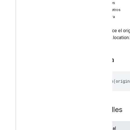
Clasificadores de regiones
Detalles
Diferencias entre la unidad compartida
Parámetros
y Mi unidad
Muestra
Límites de uso
Establece el ori
Drive Activity API
window.location.h
v2
Bibliotecas cliente
Descargas de bibliotecas cliente
Firma
Drive Labels API
v2
setOrigin
(
origin
v2beta
Bibliotecas cliente
Límites de uso
Detalles
API de Google Picker
Resumen
Clases
Opcional