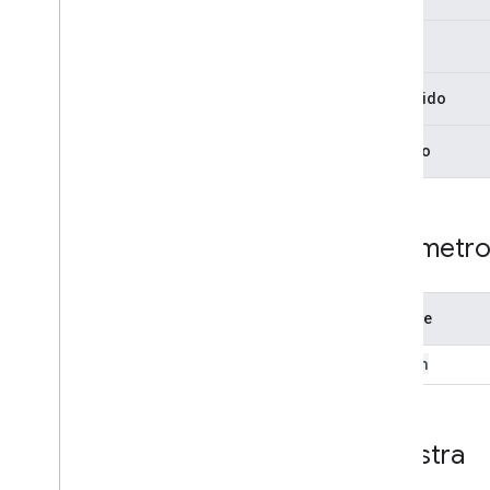
Docs
Upload
View
Docs
View
Final
Picker
Picker
Builder
Protegido
Descripción general
Métodos
Estático
add
View
add
View
Group
Compilación
disable
Feature
Parámetr
enable
Feature
get
Relay
Url
get
Title
Nombre
hide
Title
Bar
origin
is
Feature
Enabled
set
App
Id
set
Callback
Muestra
set
Developer
Key
set
Document