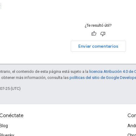
r
¿Te resultó útil?
Enviar comentarios
trario, el contenido de esta página está sujeto a la
licencia Atribución 4.0 d
a obtener más información, consulta las
políticas del sitio de Google Develop
-07-25 (UTC)
Conéctate
Com
Blog
And
Bluesky
Chr