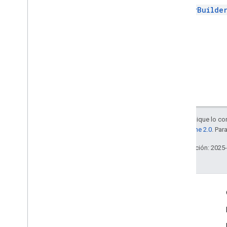
set
Locale
PickerBuilde
set
Max
Items
set
OAuth
Token
set
Origin
set
Relay
Url
set
Selectable
Mime
Types
set
Size
set
Title
to
Uri
Resource
Id
Salvo que se indique lo con
View
la
licencia Apache 2.0
. Par
View
Group
Última actualización: 2025
Enums
Interfaces
Alias de tipo
Interactúa
Google Developer Program
Google Developer Groups