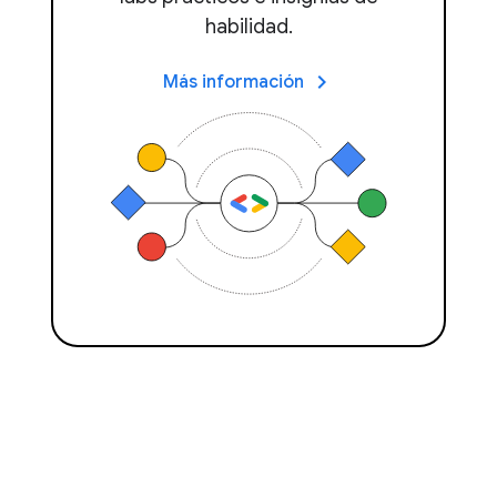
habilidad.
keyboard_arrow_right
Más información