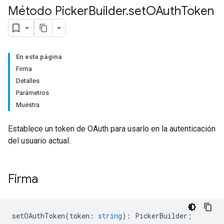
Método Picker
Builder
.
set
OAuth
Token
En esta página
Firma
Detalles
Parámetros
Muestra
Establece un token de OAuth para usarlo en la autenticación
del usuario actual.
Firma
setOAuthToken
(
token
:
string
)
:
PickerBuilder
;