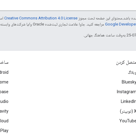
ر شده باشد،‌محتوای این صفحه تحت مجوز
Creative Commons Attribution 4.0 License
است
مراجعه کنید. جاوا علامت تجاری ثبت‌شده Oracle و/یا شرکت‌های وابسته به آن است.
تصل کردن
ساخ
بلاگ
roid
rome
Bluesk
ebase
Instagra
tudio
LinkedI
(توییتر)
avity
Cloud
YouTub
 Play