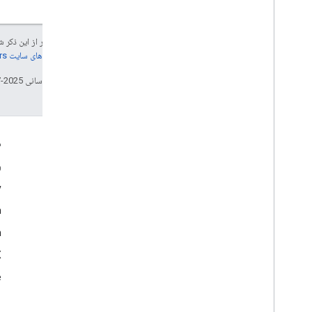
جز در مواردی که غیر از این ذک
جزئیات، به
خطمشی‌های سایت Google Developers‏
تاریخ آخرین به‌روزرسانی 2025-07-25 به‌وقت ساعت هماهنگ جهانی.
تعامل
م
Google Developer Program
و
y
Google Developer Groups
m
Google Developer Experts
n
Accelerators
Google Cloud & NVIDIA
‫X 
e