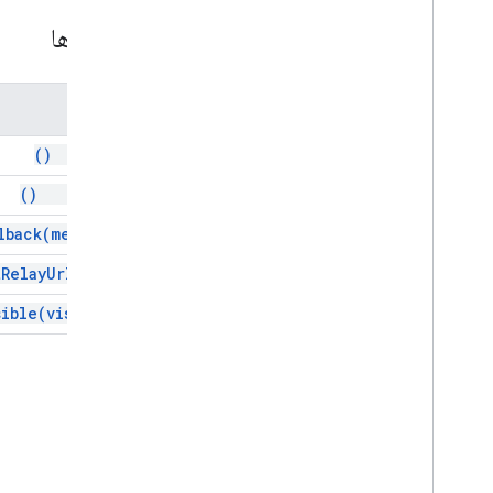
Docs
View
,
Docs
View
روش ها
انتخاب کننده، انتخاب کننده
نمای کلی
مواد و روش ها
نام
Picker
Builder
,
Picker
Builder
شناسه منبع
dispose()
چشم انداز
isVisible()
View
Group
,
View
Group
Enums
lback(method)
رابط ها
tRelayUrl(url)
نام مستعار را تایپ کنید
sible(visible)