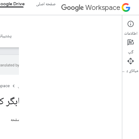
صفحه اصلی
oogle Drive
Workspace
Google Drive
اطلاعات
نمای کلی
راهنما
مرجع
سرور MCP
نمونه ها
پشتیبان
گپ
میانای برنامه‌سازی کاربردی
Drive API
صفحه اصلی
space
v3
v2
انتخابگر 
کتابخانه‌های کارخواه
عبارات و اپراتورهای پرس و جو را جستجو کنید
پشتیبانی از انواع MIME
در این صفحه
صادرات انواع MIME
امضا
نقش ها و مجوزها
جزئیات