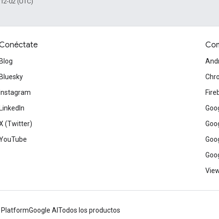
-12-02 (UTC)
Conéctate
Com
Blog
And
Bluesky
Chr
Instagram
Fire
LinkedIn
Goog
X (Twitter)
Goog
YouTube
Goog
Goog
View
 Platform
Google AI
Todos los productos