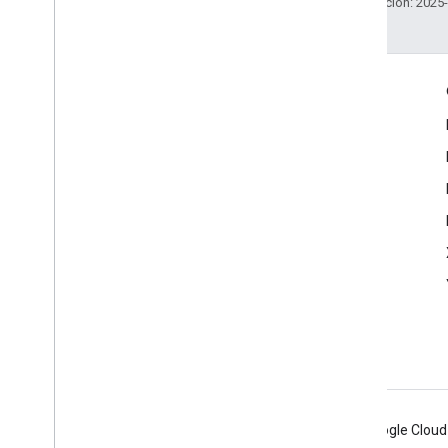
Última actualización: 2025
Interactúa
Google Developer Program
Google Developer Groups
Google Developer Experts
Accelerators
Google Cloud & NVIDIA
Android
Chrome
Firebase
Google Cloud