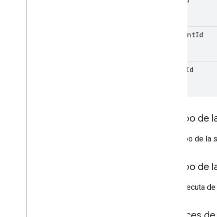
v2
Bibliotecas cliente
Términos y operadores de búsqueda
comment
Id
Tipos de MIME admitidos
Tipos de MIME de exportación
Funciones y permisos
reply
Id
Clasificadores de regiones
Diferencias entre la unidad compartida
y Mi unidad
Límites de uso
Cuerpo de la
Drive Activity API
El cuerpo de la 
v2
Bibliotecas cliente
Descargas de bibliotecas cliente
Cuerpo de l
Si se ejecuta de
Drive Labels API
v2
v2beta
Alcances de 