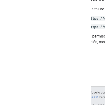
Bibliotecas cliente
Límites de uso
Se necesita uno
https://
API de Google Picker
Resumen
https://
Clases
Algunos permiso
Enums
información, con
Interfaces
Alias de tipo
Salvo que se indique lo con
la
licencia Apache 2.0
. Par