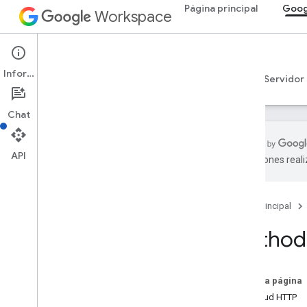
Página principal
Goog
Workspace
Google Drive
Información
Descripción general
Guías
Referencia
Servidor
Chat
API
traducciones real
API de Drive
v3
Página principal
Resumen de recursos
Method:
Recursos de REST
información
accessproposals
En esta página
aprobaciones
Solicitud HTTP
apps