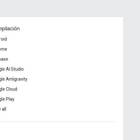
pilación
roid
ome
base
le AI Studio
le Antigravity
le Cloud
le Play
 all