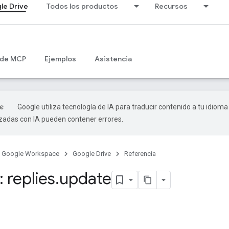
le Drive
Todos los productos
Recursos
 de MCP
Ejemplos
Asistencia
Google utiliza tecnología de IA para traducir contenido a tu idioma
izadas con IA pueden contener errores.
Google Workspace
Google Drive
Referencia
 replies
.
update