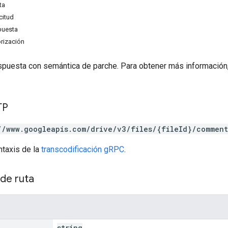
ta
citud
puesta
rización
espuesta con semántica de parche. Para obtener más información
TP
//www.googleapis.com/drive/v3/files/{fileId}/comment
ntaxis de la
transcodificación gRPC
.
de ruta
string