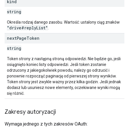
kind
string
Określa rodzaj danego zasobu. Wartość: ustalony ciąg znaków
"drive#replyList"
.
next
Page
Token
string
Token strony z następną stroną odpowiedzi. Nie będzie go, jeśli
osiągnięto koniec listy odpowiedzi. Jeśli token zostanie
odrzucony z jakiegokolwiek powodu, należy go odrzucić i
ponownie rozpocząć paginację od pierwszej strony wyników.
Token strony jest zwykle ważny przez kilka godzin. Jeśli jednak
dodasz lub usuniesz nowe elementy, oczekiwane wyniki mogą
się różnić.
Zakresy autoryzacji
Wymaga jednego z tych zakresów OAuth: