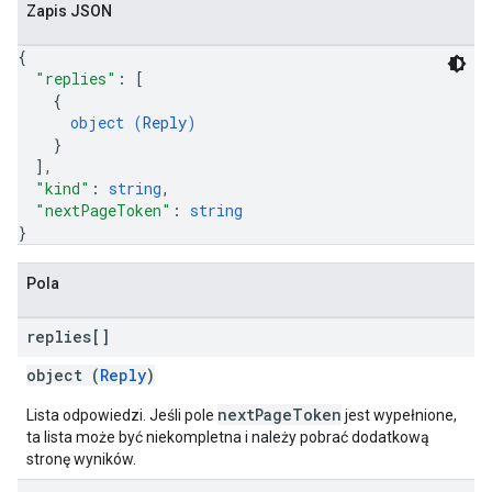
Zapis JSON
{
"replies"
: 
[
{
object (
Reply
)
}
]
,
"kind"
: 
string
,
"nextPageToken"
: 
string
}
Pola
replies[]
object (
Reply
)
nextPageToken
Lista odpowiedzi. Jeśli pole
jest wypełnione,
ta lista może być niekompletna i należy pobrać dodatkową
stronę wyników.