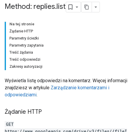
Method: replies
.
list
Na tej stronie
Żądanie HTTP
Parametry ścieżki
Parametry zapytania
Treść żądania
Treść odpowiedzi
Zakresy autoryzacji
Wyświetla listę odpowiedzi na komentarz. Więcej informacji
znajdziesz w artykule
Zarządzanie komentarzami i
odpowiedziami
.
Żądanie HTTP
GET
https://www.googleapis.com/drive/v3/files/{fileI