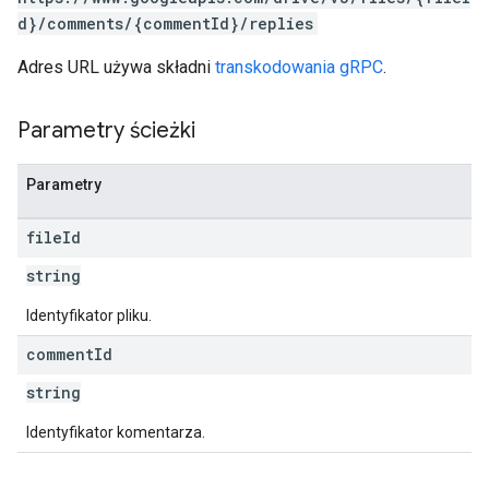
d}/comments/{commentId}/replies
Adres URL używa składni
transkodowania gRPC
.
Parametry ścieżki
Parametry
file
Id
string
Identyfikator pliku.
comment
Id
string
Identyfikator komentarza.