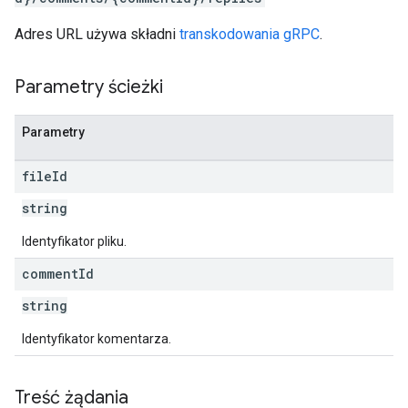
Adres URL używa składni
transkodowania gRPC
.
Parametry ścieżki
Parametry
file
Id
string
Identyfikator pliku.
comment
Id
string
Identyfikator komentarza.
Treść żądania