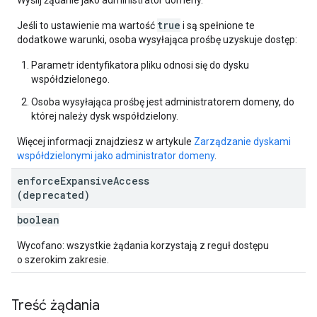
Wyślij żądanie jako administrator domeny.
true
Jeśli to ustawienie ma wartość
i są spełnione te
dodatkowe warunki, osoba wysyłająca prośbę uzyskuje dostęp:
Parametr identyfikatora pliku odnosi się do dysku
współdzielonego.
Osoba wysyłająca prośbę jest administratorem domeny, do
której należy dysk współdzielony.
Więcej informacji znajdziesz w artykule
Zarządzanie dyskami
współdzielonymi jako administrator domeny
.
enforce
Expansive
Access
(deprecated)
boolean
Wycofano: wszystkie żądania korzystają z reguł dostępu
o szerokim zakresie.
Treść żądania