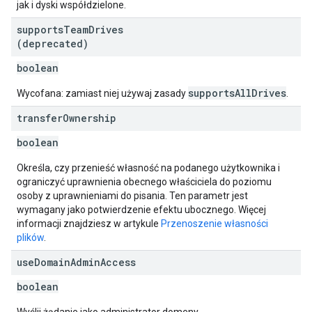
jak i dyski współdzielone.
supports
Team
Drives
(deprecated)
boolean
supportsAllDrives
Wycofana: zamiast niej używaj zasady
.
transfer
Ownership
boolean
Określa, czy przenieść własność na podanego użytkownika i
ograniczyć uprawnienia obecnego właściciela do poziomu
osoby z uprawnieniami do pisania. Ten parametr jest
wymagany jako potwierdzenie efektu ubocznego. Więcej
informacji znajdziesz w artykule
Przenoszenie własności
plików
.
use
Domain
Admin
Access
boolean