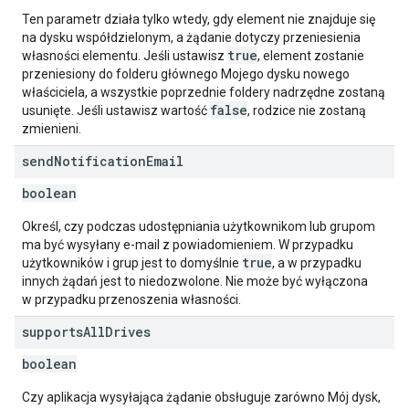
Ten parametr działa tylko wtedy, gdy element nie znajduje się
na dysku współdzielonym, a żądanie dotyczy przeniesienia
true
własności elementu. Jeśli ustawisz
, element zostanie
przeniesiony do folderu głównego Mojego dysku nowego
właściciela, a wszystkie poprzednie foldery nadrzędne zostaną
false
usunięte. Jeśli ustawisz wartość
, rodzice nie zostaną
zmienieni.
send
Notification
Email
boolean
Określ, czy podczas udostępniania użytkownikom lub grupom
ma być wysyłany e-mail z powiadomieniem. W przypadku
true
użytkowników i grup jest to domyślnie
, a w przypadku
innych żądań jest to niedozwolone. Nie może być wyłączona
w przypadku przenoszenia własności.
supports
All
Drives
boolean
Czy aplikacja wysyłająca żądanie obsługuje zarówno Mój dysk,