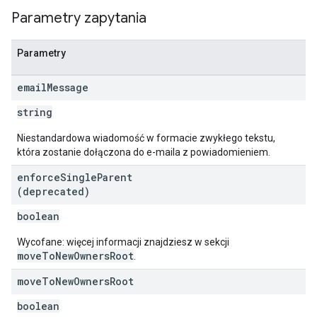
Parametry zapytania
Parametry
email
Message
string
Niestandardowa wiadomość w formacie zwykłego tekstu,
która zostanie dołączona do e-maila z powiadomieniem.
enforce
Single
Parent
(deprecated)
boolean
Wycofane: więcej informacji znajdziesz w sekcji
moveToNewOwnersRoot
.
move
To
New
Owners
Root
boolean