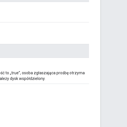
ość to „true”, osoba zgłaszająca prośbę otrzyma
należy dysk współdzielony.