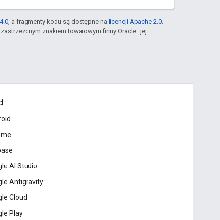
4.0
, a fragmenty kodu są dostępne na
licencji Apache 2.0
.
st zastrzeżonym znakiem towarowym firmy Oracle i jej
d
roid
ome
base
le AI Studio
le Antigravity
le Cloud
le Play