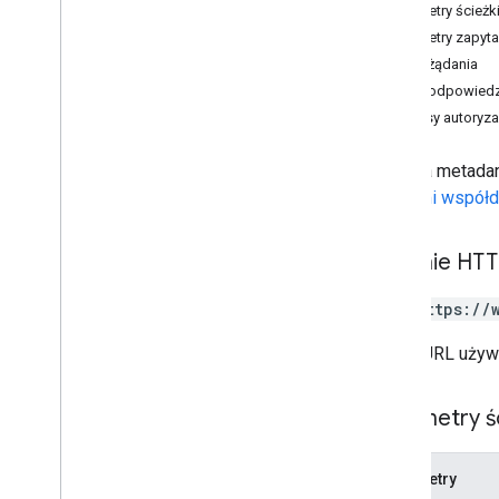
Parametry ścieżk
Zmiany
Parametry zapyta
kanały
Treść żądania
komentarza
Treść odpowiedz
dysk
Zakresy autoryza
Przegląd
create
Pobiera metadan
delete
dyskami współd
get
ukryj
lista
Żądanie HT
odkryj
GET https://
zaktualizowanie
pliku
Adres URL używ
operations
uprawnienia
Parametry ś
odpowiedzi
wersje
Parametry
Typy