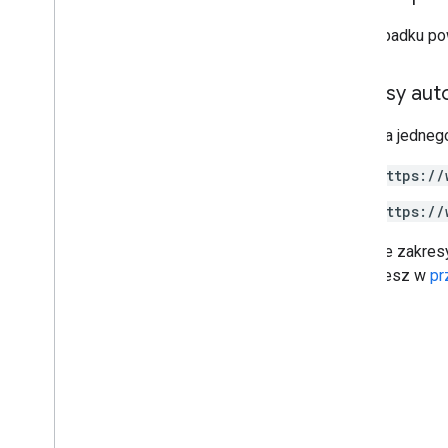
Drive Labels API
v2
W przypadku po
wersja 2 beta
Biblioteki klienta
Zakresy auto
Limity wykorzystania
Wymaga jednego
Interfejs Google Picker API
Podsumowanie
https://
Zajęcia
https://
Wykazy
Interfejsy
Niektóre zakres
Wpisz aliasy
znajdziesz w
pr