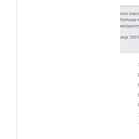
O ile nie stwierdzono inacze
Szczegółowe informacje n
podmiotów stowarzyszon
Ostatnia aktualizacja: 202
Komunikacja
Google Developer Program
Google Developer Groups
Google Developer Experts
Accelerators
Google Cloud & NVIDIA