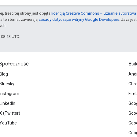
j, treść tej strony jest objęta
licencją Creative Commons – uznanie autorstwa 
a ten temat zawierają
zasady dotyczące witryny Google Developers
. Java je
ych.
5-08-13 UTC.
Społeczność
Buil
Blog
And
Bluesky
Chr
Instagram
Fire
LinkedIn
Goog
X (Twitter)
Goog
YouTube
Goog
Goog