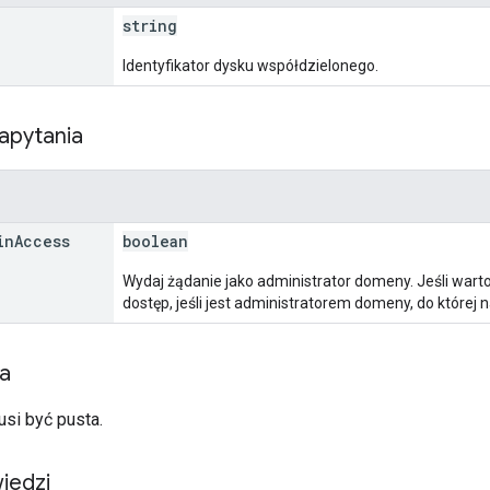
string
Identyfikator dysku współdzielonego.
apytania
in
Access
boolean
Wydaj żądanie jako administrator domeny. Jeśli wart
dostęp, jeśli jest administratorem domeny, do której 
ia
usi być pusta.
iedzi