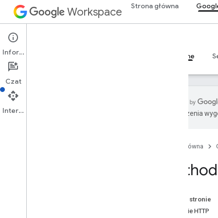
Strona główna
Googl
Workspace
Google Drive
Informacje
Przegląd
Przewodniki
Materiały referencyjne
S
Czat
Interfejs API
Tłumaczenia wyge
Interfejs API Dysku
Wersja 3
Strona główna
Podsumowanie zasobu
Method:
Zasoby REST
informacje
accessproposals
Na tej stronie
zatwierdzenia
Żądanie HTTP
aplikacje