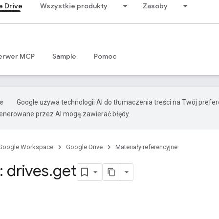
e Drive
Wszystkie produkty
Zasoby
erwer MCP
Sample
Pomoc
Google używa technologii AI do tłumaczenia treści na Twój prefe
nerowane przez AI mogą zawierać błędy.
Google Workspace
Google Drive
Materiały referencyjne
 drives
.
get