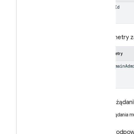
Etykieta
drive
Id
Użytkownik
v2
Biblioteki klienta
Hasła i operatory wyszukiwanego
Parametry z
hasła
Obsługiwane typy MIME
Eksportuj typy MIME
Parametry
Role i uprawnienia
Klasyfikatory regionów
use
Domain
Adm
Różnice między dyskiem
współdzielonym a Moim dyskiem
Limity wykorzystania
Drive Activity API
Treść żądan
v2
Biblioteki klienta
Treść żądania m
Pobieranie biblioteki klienta
Treść odpow