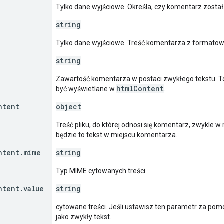
Tylko dane wyjściowe. Określa, czy komentarz został 
string
Tylko dane wyjściowe. Treść komentarza z formato
string
Zawartość komentarza w postaci zwykłego tekstu. To 
htmlContent
być wyświetlane w
.
ntent
object
Treść pliku, do której odnosi się komentarz, zwykle w
będzie to tekst w miejscu komentarza.
ntent
.
mime
string
Typ MIME cytowanych treści.
ntent
.
value
string
cytowane treści. Jeśli ustawisz ten parametr za pomo
jako zwykły tekst.