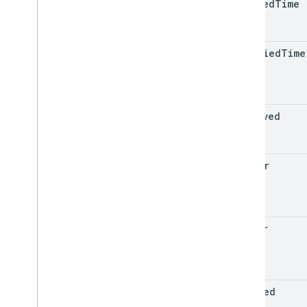
created
Time
modified
Time
resolved
anchor
author
deleted