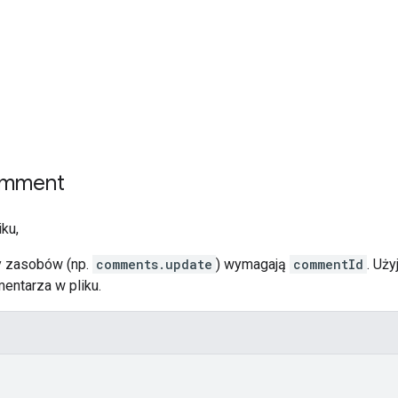
omment
ku,
y zasobów (np.
comments.update
) wymagają
commentId
. Uż
mentarza w pliku.