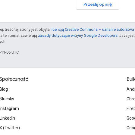
Prześlij opinię
j, treść tej strony jest objęta
licencją Creative Commons – uznanie autorstwa 
a ten temat zawierają
zasady dotyczące witryny Google Developers
. Java je
ych.
5-11-06 UTC.
Społeczność
Buil
Blog
And
Bluesky
Chr
Instagram
Fire
LinkedIn
Goog
X (Twitter)
Goog