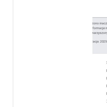
O ile nie stwierdzono inacze
Szczegółowe informacje n
podmiotów stowarzyszon
Ostatnia aktualizacja: 202
Komunikacja
Google Developer Program
Google Developer Groups
Google Developer Experts
Accelerators
Google Cloud & NVIDIA