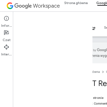
Strona główna
Googl
Workspace
Google Drive
Informacje
Przegląd
Przewodniki
Materiały referencyjne
S
Czat
Interfejs API
Tłumaczenia wyge
Interfejs API Dysku
Wersja 3
Strona główna
Podsumowanie zasobu
REST R
Zasoby REST
informacje
accessproposals
Na tej stronie
zatwierdzenia
Zasób: Commen
aplikacje