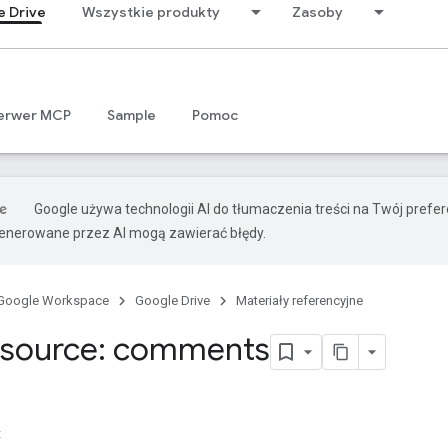
e Drive
Wszystkie produkty
Zasoby
erwer MCP
Sample
Pomoc
Google używa technologii AI do tłumaczenia treści na Twój prefe
nerowane przez AI mogą zawierać błędy.
Google Workspace
Google Drive
Materiały referencyjne
esource: comments
t