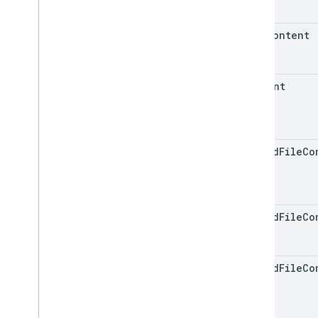
html
Content
content
quoted
File
Co
quoted
File
Co
Type
quoted
File
Co