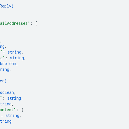
Reply
)
ailAddresses"
: 
[
,
ng
,
e"
: 
string
,
me"
: 
string
,
boolean
,
ring
,
er
)
oolean
,
"
: 
string
,
tring
,
ontent"
: 
{
"
: 
string
,
tring