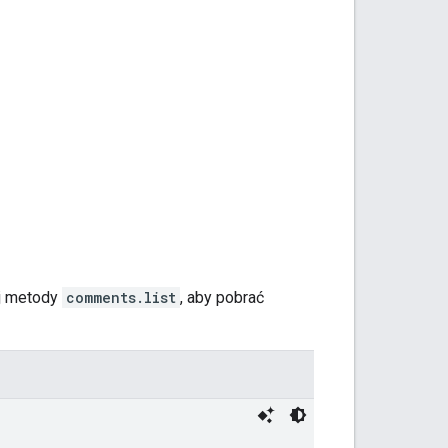
yj metody
comments.list
, aby pobrać