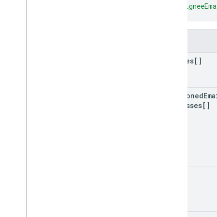
wersja 2 beta
"assigneeEma
Biblioteki klienta
}
Limity wykorzystania
Pola
Interfejs Google Picker API
Podsumowanie
replies[]
Zajęcia
Wykazy
Interfejsy
mentioned
Ema
Addresses[]
Wpisz aliasy
id
kind