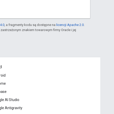
4.0
, a fragmenty kodu są dostępne na
licencji Apache 2.0
.
st zastrzeżonym znakiem towarowym firmy Oracle i jej
d
roid
ome
base
le AI Studio
le Antigravity