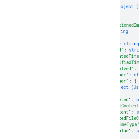
{
v2
object (
Biblioteki klienta
}
Hasła i operatory wyszukiwanego
]
,
hasła
"mentionedEm
Obsługiwane typy MIME
string
]
,
Eksportuj typy MIME
"id"
: 
string
Role i uprawnienia
"kind"
: 
stri
Klasyfikatory regionów
"createdTim
Różnice między dyskiem
"modifiedTi
współdzielonym a Moim dyskiem
"resolved"
: 
Limity wykorzystania
"anchor"
: 
st
"author"
: 
{
object (
Us
Drive Activity API
}
,
v2
"deleted"
: 
b
Biblioteki klienta
"htmlContent
Pobieranie biblioteki klienta
"content"
: 
s
"quotedFileC
"mimeType
Drive Labels API
"value"
: 
s
v2
}
,