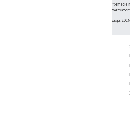
Szczegółowe informacje n
podmiotów stowarzyszon
Ostatnia aktualizacja: 202
Komunikacja
Google Developer Program
Google Developer Groups
Google Developer Experts
Accelerators
Google Cloud & NVIDIA