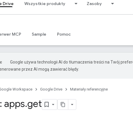
e Drive
Wszystkie produkty
Zasoby
erwer MCP
Sample
Pomoc
Google używa technologii AI do tłumaczenia treści na Twój prefe
nerowane przez AI mogą zawierać błędy.
Google Workspace
Google Drive
Materiały referencyjne
: apps
.
get