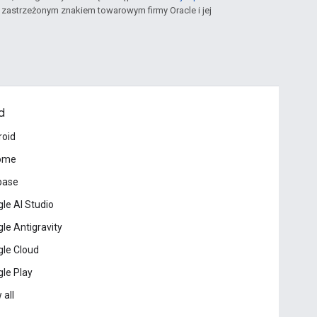
st zastrzeżonym znakiem towarowym firmy Oracle i jej
d
roid
ome
base
le AI Studio
le Antigravity
le Cloud
le Play
 all