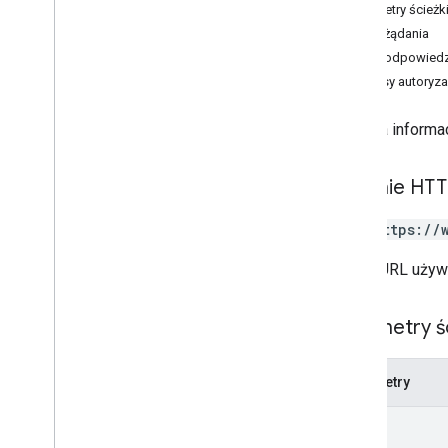
Parametry ścieżk
Przegląd
Treść żądania
get
Treść odpowiedz
lista
Zakresy autoryza
Zmiany
kanały
Pobiera informac
komentarza
dysk
pliku
Żądanie HT
operations
GET https://
uprawnienia
odpowiedzi
Adres URL używ
wersje
Typy
Parametry ś
Etykieta
Użytkownik
Parametry
v2
Biblioteki klienta
app
Id
Hasła i operatory wyszukiwanego