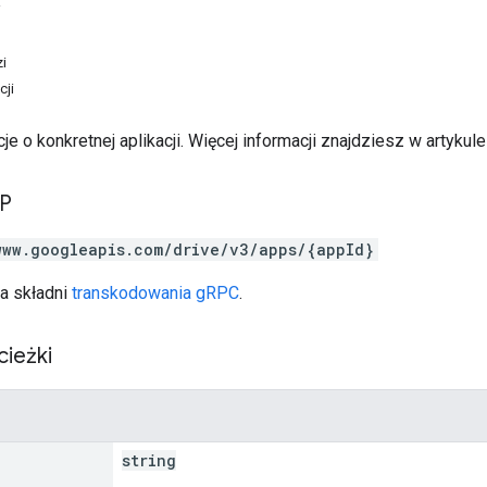
i
i
cji
je o konkretnej aplikacji. Więcej informacji znajdziesz w artykul
TP
www.googleapis.com/drive/v3/apps/{appId}
a składni
transkodowania gRPC
.
cieżki
string