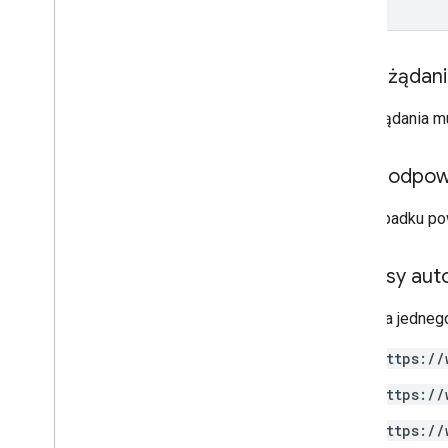
hasła
Obsługiwane typy MIME
Eksportuj typy MIME
Treść żądan
Role i uprawnienia
Klasyfikatory regionów
Treść żądania m
Różnice między dyskiem
współdzielonym a Moim dyskiem
Limity wykorzystania
Treść odpow
Drive Activity API
W przypadku po
v2
Biblioteki klienta
Zakresy auto
Pobieranie biblioteki klienta
Wymaga jednego
Drive Labels API
v2
https://
wersja 2 beta
https://
Biblioteki klienta
Limity wykorzystania
https://