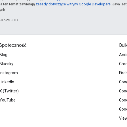
a ten temat zawierają
zasady dotyczące witryny Google Developers
. Java je
ych.
5-07-25 UTC.
Społeczność
Buil
Blog
And
Bluesky
Chr
Instagram
Fire
LinkedIn
Goog
X (Twitter)
Goog
YouTube
Goog
Goog
View