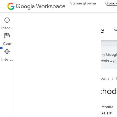
Strona główna
Googl
Workspace
Google Drive
Informacje
Przegląd
Przewodniki
Materiały referencyjne
S
Czat
Interfejs API
Tłumaczenia wyge
Interfejs API Dysku
Wersja 3
Strona główna
Podsumowanie zasobu
Method
Zasoby REST
informacje
accessproposals
Na tej stronie
zatwierdzenia
Żądanie HTTP
aplikacje