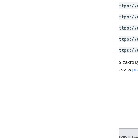
https://
Interfejs Google Picker API
Podsumowanie
https://
Zajęcia
https://
Wykazy
Interfejsy
https://
Wpisz aliasy
https://
Niektóre zakres
znajdziesz w
pr
O ile nie stwierdzono inacze