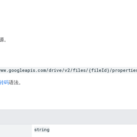
源。
www.googleapis.com/drive/v2/files/{fileId}/propertie
 转码
语法。
string