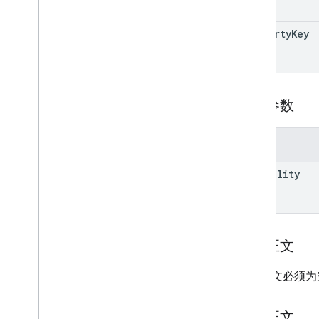
标签
Modified
Date
Behavior
property
Key
Projection
用户级
可见性
客户端库
查询参数
搜索查询字词和运算符
支持的 MIME 类型
导出 MIME 类型
参数
角色与权限
visibility
地区分类器
共享云端硬盘与“我的云端硬盘”的区别
用量限额
请求正文
Drive Activity API
v2
请求正文必须为
客户端库
客户端库下载
响应正文