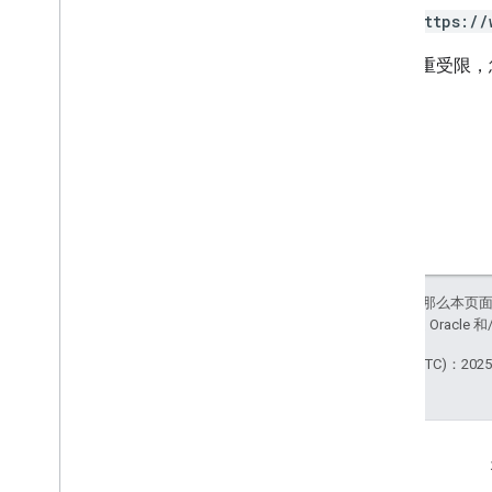
https://
某些镜重受限，
如未另行说明，那么本页
站政策
。Java 是 Orac
最后更新时间 (UTC)：2025-
互动