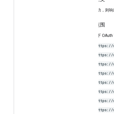
Drive Labels API
如果成功，则响
v2
v2beta
客户端库
授权范围
用量限额
需要以下 OAut
Google Picker API
https://
摘要
类
https://
枚举
https://
接口
类型别名
https://
https://
https://
https://
https://