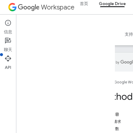
首页
Google Drive
Workspace
Google Drive
信息
概览
指南
参考文档
MCP 服务器
示例
支持
聊天
API
Drive API
首页
Google W
v3
v2
Method:
资源摘要
REST 资源
本页内容
关于
HTTP 请求
应用
路径参数
更改