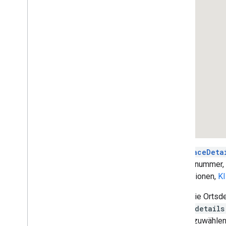
Markierungen
Übersicht
Los gehts
Markierung auf einer Karte einfügen
Einfache Anpassung von Markierungen
Markierungen mit Grafiken erstellen
Markierungen mit HTML und CSS
erstellen
Konfliktverhalten
,
Höhe und
Sichtbarkeit konfigurieren
Markierungen anklickbar und
zugänglich machen
Die
PlaceDeta
Markierung ziehbar machen
Telefonnummer,
Auf erweiterte Markierungen umstellen
Rezensionen,
K
Markierungen (alt)
Wenn Sie Ortsde
Mit Places arbeiten
place-details
Übersicht
Ort auszuwählen