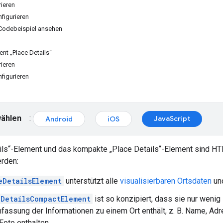
rieren
figurieren
 Codebeispiel ansehen
t „Place Details“
rieren
figurieren
wählen
:
JavaScript
Android
iOS
ils“-Element und das kompakte „Place Details“-Element sind H
erden:
eDetailsElement
unterstützt alle
visualisierbaren Ortsdaten
und
eDetailsCompactElement
ist so konzipiert, dass sie nur wenig
ssung der Informationen zu einem Ort enthält, z. B. Name, Adr
Foto enthalten.