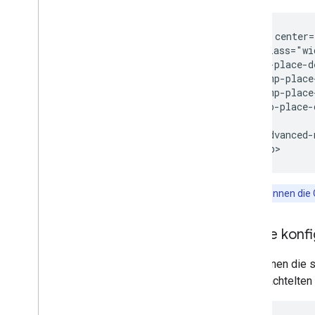
Places (Neu)
UI-Kit für Places
<gmp-map center=
Übersicht
  <div class="wi
Los gehts
    <gmp-place-d
„Place Details“
      <gmp-place
KI-basierte Zusammenfassungen
      <gmp-place
Place Search
    </gmp-place-
  </div>

Basic Place Autocomplete
  <gmp-advanced-
Benutzerdefinierte Stile
</gmp-map>
Tool zur Anpassung
Places-Leitfäden
Tipp
:Sie können die
Mit Routen arbeiten
Übersicht
Inhalte konf
Los gehts
Demo anzeigen
Sie können die s
Routenklasse
verschachtelten
Klasse „Route Matrix“
Migrationsleitfäden