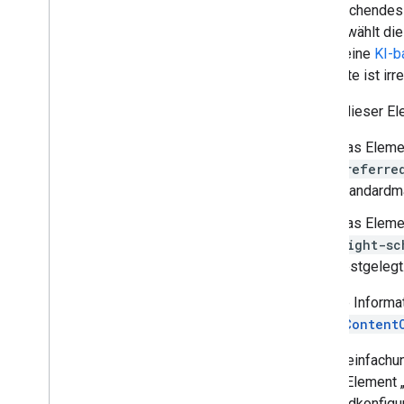
entsprechendes
Boden-Overlays
price
wählt die
Benutzerdefinierte Overlays
bieten eine
KI-b
Benutzerdefinierte Legende hinzufügen
Elemente ist irr
Daten anzeigen
Einige dieser El
Übersicht
Das Elem
Datengestützte Stile für Datasets
preferre
Datengestützte Stile für Grenzen
standardmä
KML
Geo
JSON
Das Elem
Data-Ebene
light-sc
Heatmap (eingestellt)
festgelegt
Ebenen für Verkehrslage
,
öffentliche
Verkehrsmittel und Radfahrer
Weitere Informat
PlaceContent
Dienste
Elevation
Zur Vereinfachu
Geocoding
alle im Element 
Maximum Zoom Imagery
Standardkonfigu