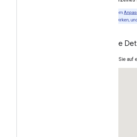
Google-Karte auf einer Webseite
einfügen
Tipp
:Mit dem
Anpas
Kartenereignisse
Elements auswirken, und
Kartensteuerelemente
Zoomen und Schwenken steuern
Renderingtyp (Raster und Vektor)
„Place Det
Kartentypen
Kartenfarbschema
Klicken Sie auf 
Karten- und Kachelkoordinaten
Karten anpassen
Mit 3D Maps arbeiten
Übersicht
Los gehts
Konzepte
Basis-3D-Karte
Markierungen
Auf Karten zeichnen
Ressourcen