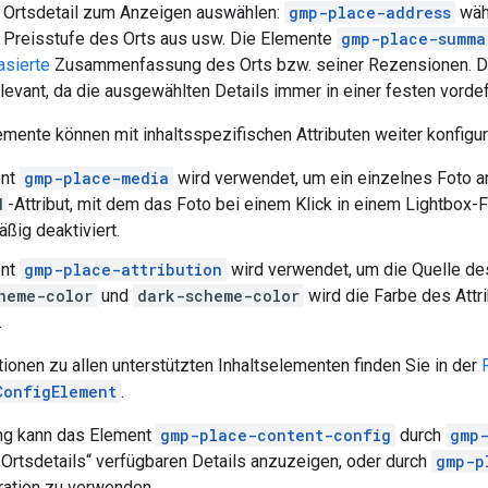
 Ortsdetail zum Anzeigen auswählen:
gmp-place-address
wähl
 Preisstufe des Orts aus usw. Die Elemente
gmp-place-summa
asierte
Zusammenfassung des Orts bzw. seiner Rezensionen. Di
elevant, da die ausgewählten Details immer in einer festen vorde
emente können mit inhaltsspezifischen Attributen weiter konfigur
ent
gmp-place-media
wird verwendet, um ein einzelnes Foto a
d
-Attribut, mit dem das Foto bei einem Klick in einem Lightbox-F
ßig deaktiviert.
ent
gmp-place-attribution
wird verwendet, um die Quelle des
heme-color
und
dark-scheme-color
wird die Farbe des Attr
.
ionen zu allen unterstützten Inhaltselementen finden Sie in der
ConfigElement
.
ng kann das Element
gmp-place-content-config
durch
gmp
„Ortsdetails“ verfügbaren Details anzuzeigen, oder durch
gmp-p
ration zu verwenden.