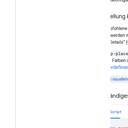
Street View
Darstellung 
Zusätzliche Bibliotheken
Übersicht
Der empfohlene 
Widget für Geräte zur Überwachung
250 px werden m
der Luftqualität (experimentell)
„Place Details“ 
Drawing-Bibliothek (nicht mehr
unterstützt)
Das
gmp-place
Geometry-Bibliothek
sich die Farben 
Visualisierungsbibliothek (nicht
Benutzerdefinier
mehr unterstützt)
Open-Source-Bibliotheken
Wichtig
:Bei visuell
Weitere Anleitungen
Google Loader – Migrationsanleitung
Vollständig
Migration von Ortsfeldern (open
_
now
,
utc
_
offset)
JavaScript
Upgrade von Version 2 auf Version 3
durchführen