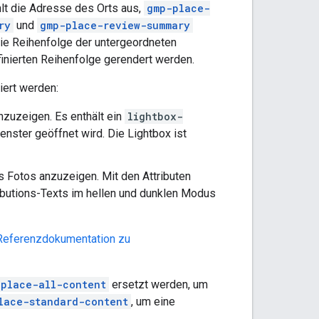
t die Adresse des Orts aus,
gmp-place-
ry
und
gmp-place-review-summary
e Reihenfolge der untergeordneten
finierten Reihenfolge gerendert werden.
iert werden:
nzuzeigen. Es enthält ein
lightbox-
enster geöffnet wird. Die Lightbox ist
 Fotos anzuzeigen. Mit den Attributen
ibutions-Texts im hellen und dunklen Modus
Referenzdokumentation zu
-place-all-content
ersetzt werden, um
lace-standard-content
, um eine