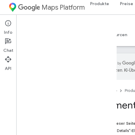
Produkte
Preise
Maps Platform
Web
Maps JavaScript API
Info
Leitfäden
Referenzen
Beispiele
Ressourcen
Chat
API
übersetzen. KI-Üb
Maps Java
Script API
Übersicht
Startseite
Produ
Java
Script API einrichten
Demoschlüssel für Google Maps
Elemente
abrufen und verwenden
API-Schlüssel mit App-Überprüfung
schützen
Auf dieser Seit
Maps Java
Script API laden
„Place Details“-
Fehlerbehandlung