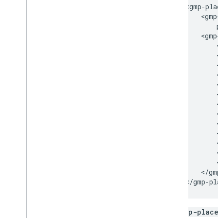
Ressourcen
        <gmp-pla
            <gmp
                
Adressbestätigung
            <gmp
Übersicht
                
Demo anzeigen
                
Los gehts
                
                
Adresse bestätigen
                
Grundlegende Antwort verstehen
                
Validierungsantwort verarbeiten
                
Adressen in den USA verarbeiten
                
Länder- und Regionsabdeckung
                
                
                
Auf Karten zeichnen
                
Übersicht
                
Infofenster
            </gm
Formen und Linien
        </gmp-pl
Symbole
Web
GL-Elemente
Das
gmp-plac
Deck
.
gl-Datenvisualisierungen