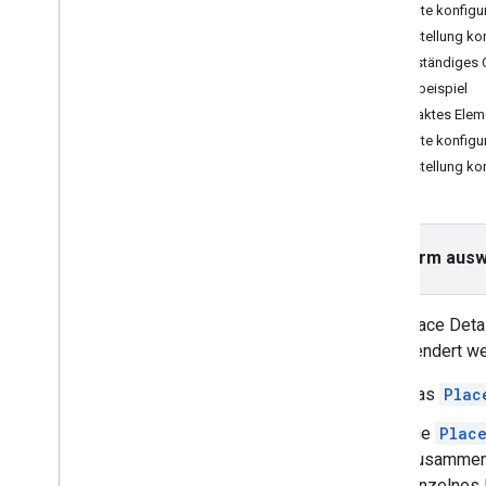
Inhalte konfigu
Fehlerbehebung
Darstellung kon
Vollständiges
Anleitungen
Testbeispiel
Mithilfe von HTML eine Google-Karte
mit Markierungen hinzufügen
Kompaktes Elemen
Mithilfe von Java
Script eine Markierung
Inhalte konfigu
auf Ihrer Google-Karte einfügen
Darstellung kon
Google-Karte in eine React-App
einfügen
Aktuellen Standort anzeigen
Markierungs-Clustering
Plattform aus
Konzepte
Das „Place Deta
Versionsverwaltung
Ort gerendert w
Lokalisierung
Best Practices
Das
Plac
Type
Script
Promise-Objekte
Die
Plac
Zusammenfa
Basiskarte
einzelnes 