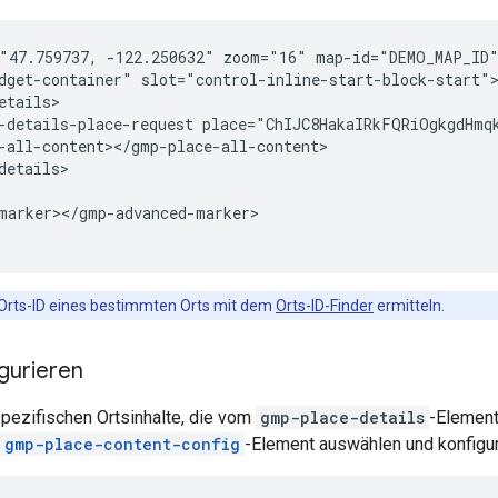
"47.759737, -122.250632" zoom="16" map-id="DEMO_MAP_ID"
dget-container" slot="control-inline-start-block-start">
etails>

-details-place-request place="ChIJC8HakaIRkFQRiOgkgdHmqk
-all-content></gmp-place-all-content>

details>

marker></gmp-advanced-marker>

 Orts-ID eines bestimmten Orts mit dem
Orts-ID-Finder
ermitteln.
igurieren
pezifischen Ortsinhalte, die vom
gmp-place-details
-Element
gmp-place-content-config
-Element auswählen und konfigur