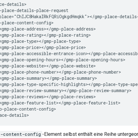
ce-details>

-place-details-place-request

place="ChIJC8HakaIRkFQRiOgkgdHmqkk"></gmp-place-details-
-place-content-config>

<gmp-place-address></gmp-place-address>

<gmp-place-rating></gmp-place-rating>

<gmp-place-type></gmp-place-type>

<gmp-place-price></gmp-place-price>

<gmp-place-accessible-entrance-icon></gmp-place-accessib
<gmp-place-opening-hours></gmp-place-opening-hours>

<gmp-place-website></gmp-place-website>

<gmp-place-phone-number></gmp-place-phone-number>

<gmp-place-summary></gmp-place-summary>

<gmp-place-type-specific-highlights></gmp-place-type-spe
<gmp-place-review-summary></gmp-place-review-summary>

<gmp-place-reviews></gmp-place-reviews>

<gmp-place-feature-list></gmp-place-feature-list>

p-place-content-config>

ace-details>
e-content-config
-Element selbst enthält eine Reihe untergeor