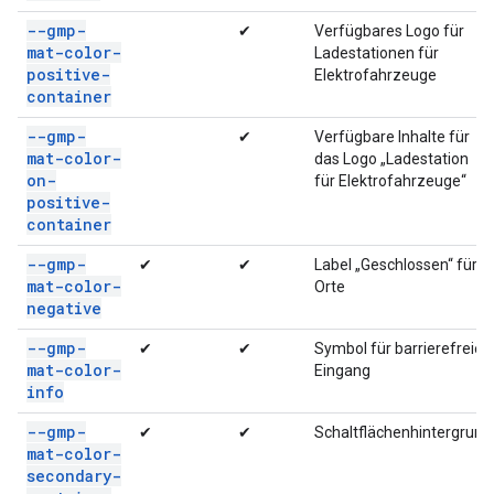
--gmp-
✔
Verfügbares Logo für
mat-color-
Ladestationen für
positive-
Elektrofahrzeuge
container
--gmp-
✔
Verfügbare Inhalte für
mat-color-
das Logo „Ladestation
on-
für Elektrofahrzeuge“
positive-
container
--gmp-
✔
✔
Label „Geschlossen“ für
mat-color-
Orte
negative
--gmp-
✔
✔
Symbol für barrierefreien
mat-color-
Eingang
info
--gmp-
✔
✔
Schaltflächenhintergrund
mat-color-
secondary-