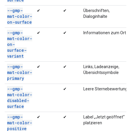
--gmp-
✔
✔
Überschriften,
mat-color-
Dialoginhalte
on-surface
--gmp-
✔
✔
Informationen zum Ort
mat-color-
on-
surface-
variant
--gmp-
✔
✔
Links, Ladeanzeige,
mat-color-
Übersichtssymbole
primary
--gmp-
✔
Leere Sternebewertung
mat-color-
disabled-
surface
--gmp-
✔
✔
Label „Jetzt geöffnet“
mat-color-
platzieren
positive