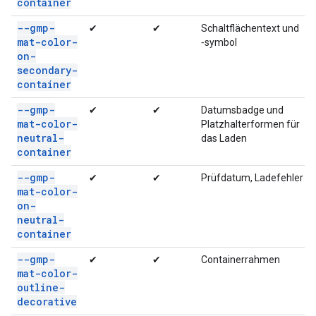
container
--gmp-
✔
✔
Schaltflächentext und
mat-color-
‑symbol
on-
secondary-
container
--gmp-
✔
✔
Datumsbadge und
mat-color-
Platzhalterformen für
neutral-
das Laden
container
--gmp-
✔
✔
Prüfdatum, Ladefehler
mat-color-
on-
neutral-
container
--gmp-
✔
✔
Containerrahmen
mat-color-
outline-
decorative