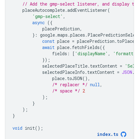
// Add the gmp-select listener, and display th
placeAutocomplete
.
addEventListener
(
'gmp-select'
,
async
({
placePrediction
,
}
:
google
.
maps
.
places
.
PlacePredictionSelec
const
place
=
placePrediction
.
toPlace
(
await
place
.
fetchFields
({
fields
:
[
'displayName'
,
'formatted
});
selectedPlaceTitle
.
textContent
=
'Sele
selectedPlaceInfo
.
textContent
=
JSON
.
s
place
.
toJSON
(),
/* replacer */
null
,
/* space */
2
);
}
);
}
void
init
();
index
.
ts