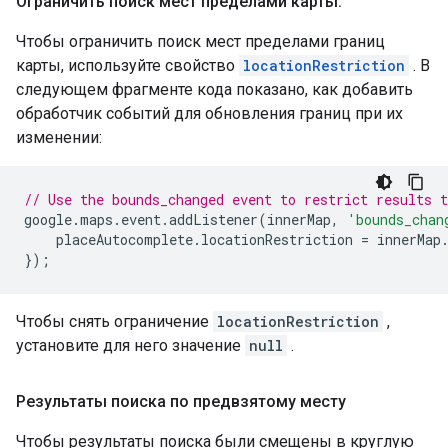
Ограничить поиск мест пределами карты
.
Чтобы ограничить поиск мест пределами границ
карты, используйте свойство
locationRestriction
. В
следующем фрагменте кода показано, как добавить
обработчик событий для обновления границ при их
изменении:
// Use the bounds_changed event to restrict results 
google
.
maps
.
event
.
addListener
(
innerMap
,
'bounds_chan
placeAutocomplete
.
locationRestriction
=
innerMap
});
Чтобы снять ограничение
locationRestriction
,
установите для него значение
null
.
Результаты поиска по предвзятому месту
Чтобы результаты поиска были смещены в круглую