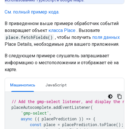
использованию TypeScript и Google Maps.
См. полный пример кода.
В приведенном выше примере обработчик событий
возвращает объект
класса Place
. Вызовите
place.fetchFields()
, чтобы получить
поля данных
Place Details, необходимые для вашего приложения.
В следующем примере слушатель запрашивает
информацию о местоположении и отображает её на
карте.
Машинопись
JavaScript
// Add the gmp-select listener, and display the re
placeAutocomplete
.
addEventListener
(
'gmp-select'
,
async
({
placePrediction
})
=
>
{
const
place
=
placePrediction
.
toPlace
();