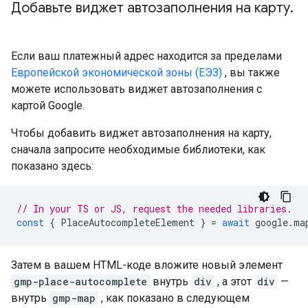
Добавьте виджет автозаполнения на карту
.
Если ваш платежный адрес находится за пределами
Европейской экономической зоны (ЕЭЗ)
, вы также
можете использовать виджет автозаполнения с
картой Google.
Чтобы добавить виджет автозаполнения на карту,
сначала запросите необходимые библиотеки, как
показано здесь:
// In your TS or JS, request the needed libraries.
const
{
PlaceAutocompleteElement
}
=
await
google
.
ma
Затем в вашем HTML-коде вложите новый элемент
gmp-place-autocomplete
внутрь
div
, а этот
div
—
внутрь
gmp-map
, как показано в следующем