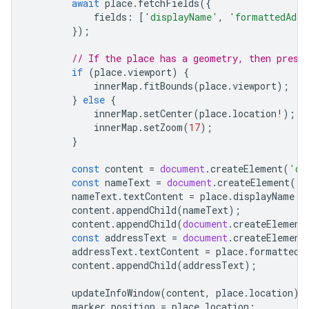
await
place
.
fetchFields
({
fields
:
[
'displayName'
,
'formattedAddr
});
// If the place has a geometry, then prese
if
(
place
.
viewport
)
{
innerMap
.
fitBounds
(
place
.
viewport
);
}
else
{
innerMap
.
setCenter
(
place
.
location
!
);
innerMap
.
setZoom
(
17
);
}
const
content
=
document
.
createElement
(
'di
const
nameText
=
document
.
createElement
(
's
nameText
.
textContent
=
place
.
displayName
?
content
.
appendChild
(
nameText
);
content
.
appendChild
(
document
.
createElement
const
addressText
=
document
.
createElement
addressText
.
textContent
=
place
.
formattedA
content
.
appendChild
(
addressText
);
updateInfoWindow
(
content
,
place
.
location
);
marker
.
position
=
place
.
location
;