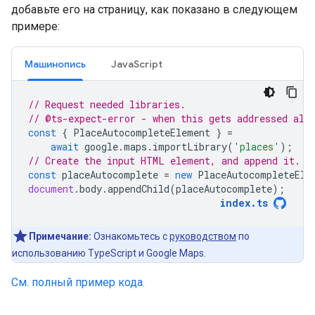
добавьте его на страницу, как показано в следующем
примере:
Машинопись
JavaScript
// Request needed libraries.
// @ts-expect-error - when this gets addressed als
const
{
PlaceAutocompleteElement
}
=
await
google
.
maps
.
importLibrary
(
'places'
);
// Create the input HTML element, and append it.
const
placeAutocomplete
=
new
PlaceAutocompleteEle
document
.
body
.
appendChild
(
placeAutocomplete
);
index
.
ts
Примечание:
Ознакомьтесь с
руководством
по
использованию TypeScript и Google Maps.
См. полный пример кода.