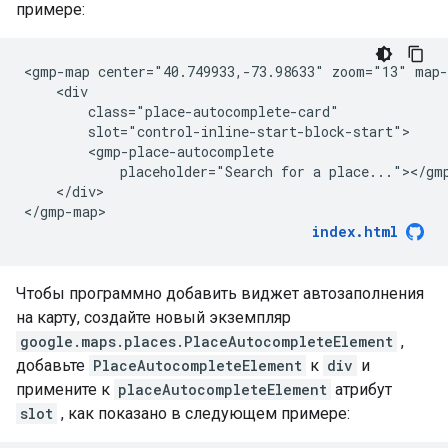
примере:
<gmp-map center="40.749933,-73.98633" zoom="13" map-
    <div

        class="place-autocomplete-card"

        slot="control-inline-start-block-start">

        <gmp-place-autocomplete

            placeholder="Search for a place..."></gmp
    </div>

</gmp-map>
index.html
Чтобы программно добавить виджет автозаполнения
на карту, создайте новый экземпляр
google.maps.places.PlaceAutocompleteElement
,
добавьте
PlaceAutocompleteElement
к
div
и
примените к
placeAutocompleteElement
атрибут
slot
, как показано в следующем примере: