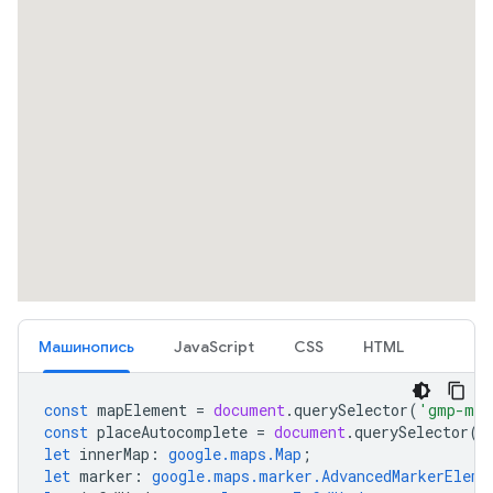
Машинопись
JavaScript
CSS
HTML
const
mapElement
=
document
.
querySelector
(
'gmp-map
const
placeAutocomplete
=
document
.
querySelector
(
'
let
innerMap
:
google.maps.Map
;
let
marker
:
google.maps.marker.AdvancedMarkerEleme