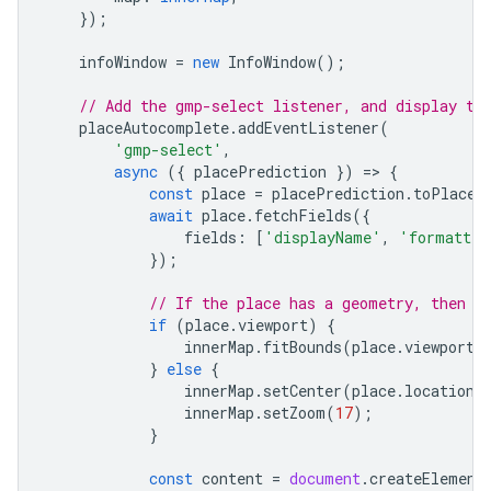
});
infoWindow
=
new
InfoWindow
();
// Add the gmp-select listener, and display th
placeAutocomplete
.
addEventListener
(
'gmp-select'
,
async
({
placePrediction
})
=
>
{
const
place
=
placePrediction
.
toPlace
(
await
place
.
fetchFields
({
fields
:
[
'displayName'
,
'formatted
});
// If the place has a geometry, then p
if
(
place
.
viewport
)
{
innerMap
.
fitBounds
(
place
.
viewport
)
}
else
{
innerMap
.
setCenter
(
place
.
location
!
innerMap
.
setZoom
(
17
);
}
const
content
=
document
.
createElement