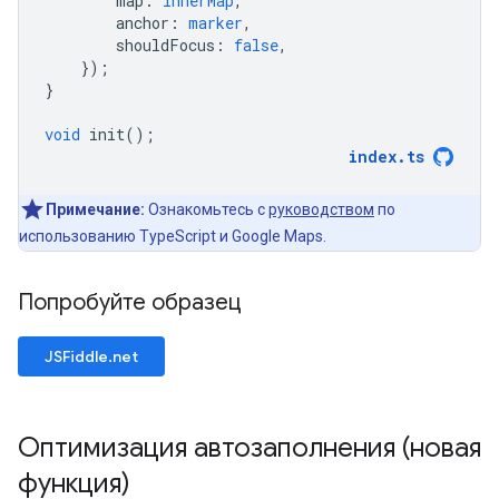
map
:
innerMap
,
anchor
:
marker
,
shouldFocus
:
false
,
});
}
void
init
();
index
.
ts
Примечание:
Ознакомьтесь с
руководством
по
использованию TypeScript и Google Maps.
Попробуйте образец
JSFiddle.net
Оптимизация автозаполнения (новая
функция)