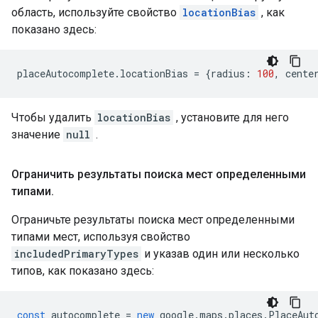
область, используйте свойство
locationBias
, как
показано здесь:
placeAutocomplete
.
locationBias
=
{
radius
:
100
,
cente
Чтобы удалить
locationBias
, установите для него
значение
null
.
Ограничить результаты поиска мест определенными
типами
.
Ограничьте результаты поиска мест определенными
типами мест, используя свойство
includedPrimaryTypes
и указав один или несколько
типов, как показано здесь:
const
autocomplete
=
new
google
.
maps
.
places
.
PlaceAut