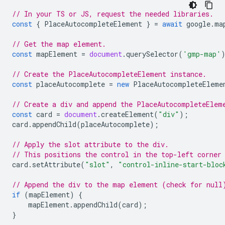
// In your TS or JS, request the needed libraries.
const
{
PlaceAutocompleteElement
}
=
await
google
.
ma
// Get the map element.
const
mapElement
=
document
.
querySelector
(
'gmp-map'
// Create the PlaceAutocompleteElement instance.
const
placeAutocomplete
=
new
PlaceAutocompleteEleme
// Create a div and append the PlaceAutocompleteElem
const
card
=
document
.
createElement
(
"div"
);
card
.
appendChild
(
placeAutocomplete
);
// Apply the slot attribute to the div.
// This positions the control in the top-left corner
card
.
setAttribute
(
"slot"
,
"control-inline-start-bloc
// Append the div to the map element (check for null
if
(
mapElement
)
{
mapElement
.
appendChild
(
card
);
}