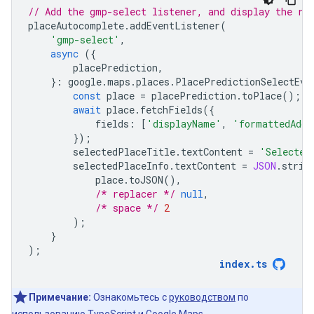
// Add the gmp-select listener, and display the re
placeAutocomplete
.
addEventListener
(
'gmp-select'
,
async
({
placePrediction
,
}
:
google
.
maps
.
places
.
PlacePredictionSelectEve
const
place
=
placePrediction
.
toPlace
();
await
place
.
fetchFields
({
fields
:
[
'displayName'
,
'formattedAddr
});
selectedPlaceTitle
.
textContent
=
'Selected
selectedPlaceInfo
.
textContent
=
JSON
.
strin
place
.
toJSON
(),
/* replacer */
null
,
/* space */
2
);
}
);
index
.
ts
Примечание:
Ознакомьтесь с
руководством
по