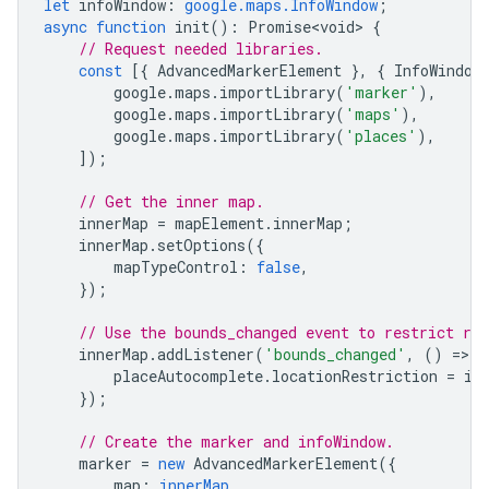
let
infoWindow
:
google.maps.InfoWindow
;
async
function
init
()
:
Promise<void>
{
// Request needed libraries.
const
[{
AdvancedMarkerElement
},
{
InfoWindow
google
.
maps
.
importLibrary
(
'marker'
),
google
.
maps
.
importLibrary
(
'maps'
),
google
.
maps
.
importLibrary
(
'places'
),
]);
// Get the inner map.
innerMap
=
mapElement
.
innerMap
;
innerMap
.
setOptions
({
mapTypeControl
:
false
,
});
// Use the bounds_changed event to restrict re
innerMap
.
addListener
(
'bounds_changed'
,
()
=
>
{
placeAutocomplete
.
locationRestriction
=
in
});
// Create the marker and infoWindow.
marker
=
new
AdvancedMarkerElement
({
map
:
innerMap
,