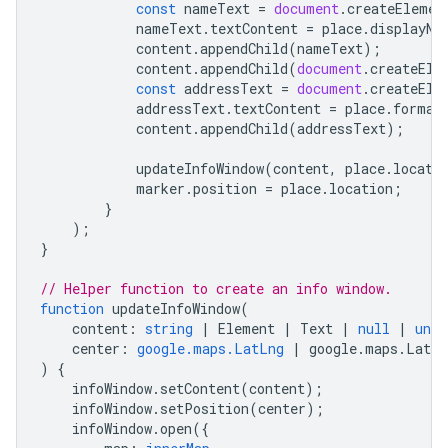
const
nameText
=
document
.
createElemen
nameText
.
textContent
=
place
.
displayNa
content
.
appendChild
(
nameText
);
content
.
appendChild
(
document
.
createEle
const
addressText
=
document
.
createEle
addressText
.
textContent
=
place
.
format
content
.
appendChild
(
addressText
);
updateInfoWindow
(
content
,
place
.
locati
marker
.
position
=
place
.
location
;
}
);
}
// Helper function to create an info window.
function
updateInfoWindow
(
content
:
string
|
Element
|
Text
|
null
|
unde
center
:
google.maps.LatLng
|
google
.
maps
.
LatLn
)
{
infoWindow
.
setContent
(
content
);
infoWindow
.
setPosition
(
center
);
infoWindow
.
open
({