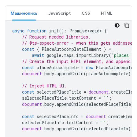
Машинопись
JavaScript
CSS
HTML
async
function
init
()
:
Promise<void>
{
// Request needed libraries.
// @ts-expect-error - when this gets addressed
const
{
PlaceAutocompleteElement
}
=
await
google
.
maps
.
importLibrary
(
'places'
);
// Create the input HTML element, and append i
const
placeAutocomplete
=
new
PlaceAutocomplet
document
.
body
.
appendChild
(
placeAutocomplete
);
// Inject HTML UI.
const
selectedPlaceTitle
=
document
.
createElem
selectedPlaceTitle
.
textContent
=
''
;
document
.
body
.
appendChild
(
selectedPlaceTitle
);
const
selectedPlaceInfo
=
document
.
createEleme
selectedPlaceInfo
.
textContent
=
''
;
document
.
body
.
appendChild
(
selectedPlaceInfo
);