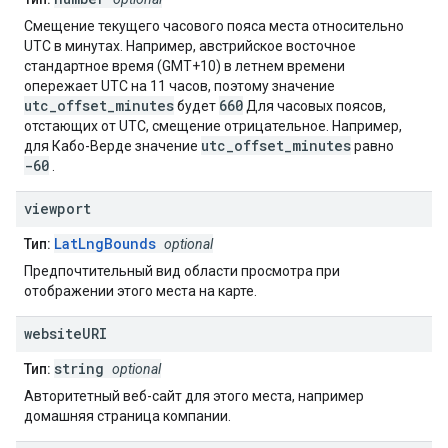
Смещение текущего часового пояса места относительно
UTC в минутах. Например, австрийское восточное
стандартное время (GMT+10) в летнем времени
опережает UTC на 11 часов, поэтому значение
utc_offset_minutes
660
будет
Для часовых поясов,
отстающих от UTC, смещение отрицательное. Например,
utc_offset_minutes
для Кабо-Верде значение
равно
-60
.
viewport
LatLngBounds
Тип:
optional
Предпочтительный вид области просмотра при
отображении этого места на карте.
website
URI
string
Тип:
optional
Авторитетный веб-сайт для этого места, например
домашняя страница компании.