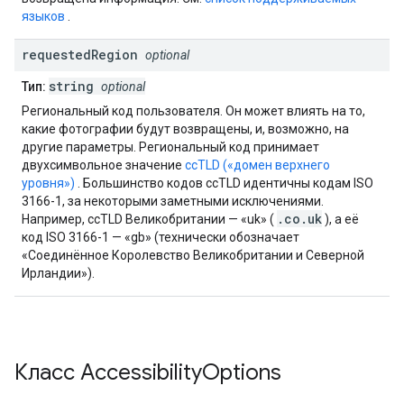
языков
.
requested
Region
optional
string
Тип:
optional
Региональный код пользователя. Он может влиять на то,
какие фотографии будут возвращены, и, возможно, на
другие параметры. Региональный код принимает
двухсимвольное значение
ccTLD («домен верхнего
уровня»)
. Большинство кодов ccTLD идентичны кодам ISO
3166-1, за некоторыми заметными исключениями.
.co.uk
Например, ccTLD Великобритании — «uk» (
), а её
код ISO 3166-1 — «gb» (технически обозначает
«Соединённое Королевство Великобритании и Северной
Ирландии»).
Класс
Accessibility
Options