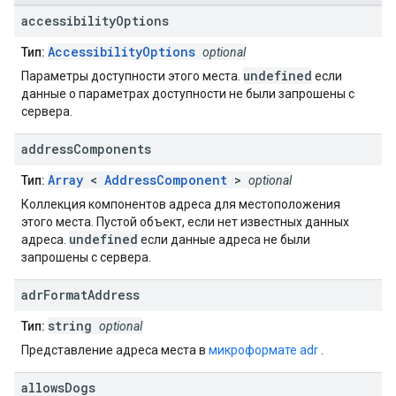
accessibility
Options
AccessibilityOptions
Тип:
optional
undefined
Параметры доступности этого места.
если
данные о параметрах доступности не были запрошены с
сервера.
address
Components
Array
<
AddressComponent
>
Тип:
optional
Коллекция компонентов адреса для местоположения
этого места. Пустой объект, если нет известных данных
undefined
адреса.
если данные адреса не были
запрошены с сервера.
adr
Format
Address
string
Тип:
optional
Представление адреса места в
микроформате adr
.
allows
Dogs