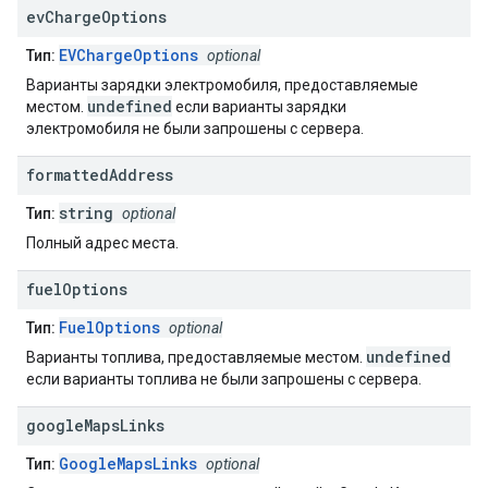
ev
Charge
Options
EVChargeOptions
Тип:
optional
Варианты зарядки электромобиля, предоставляемые
undefined
местом.
если варианты зарядки
электромобиля не были запрошены с сервера.
formatted
Address
string
Тип:
optional
Полный адрес места.
fuel
Options
FuelOptions
Тип:
optional
undefined
Варианты топлива, предоставляемые местом.
если варианты топлива не были запрошены с сервера.
google
Maps
Links
GoogleMapsLinks
Тип:
optional