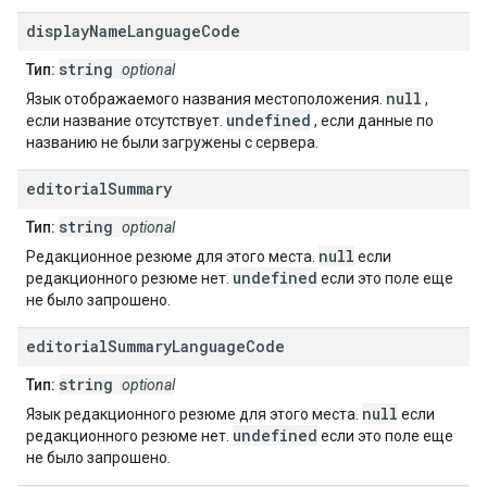
display
Name
Language
Code
string
Тип:
optional
null
Язык отображаемого названия местоположения.
,
undefined
если название отсутствует.
, если данные по
названию не были загружены с сервера.
editorial
Summary
string
Тип:
optional
null
Редакционное резюме для этого места.
если
undefined
редакционного резюме нет.
если это поле еще
не было запрошено.
editorial
Summary
Language
Code
string
Тип:
optional
null
Язык редакционного резюме для этого места.
если
undefined
редакционного резюме нет.
если это поле еще
не было запрошено.