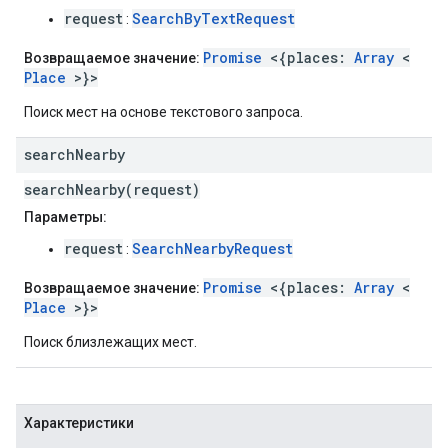
request
SearchByTextRequest
:
Promise
<{places:
Array
<
Возвращаемое значение:
Place
>}>
Поиск мест на основе текстового запроса.
search
Nearby
searchNearby(request)
Параметры:
request
SearchNearbyRequest
:
Promise
<{places:
Array
<
Возвращаемое значение:
Place
>}>
Поиск близлежащих мест.
Характеристики