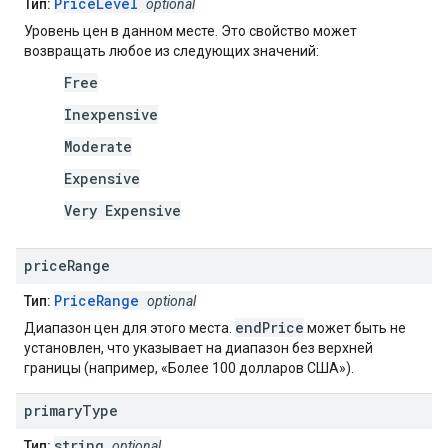
PriceLevel
Тип:
optional
Уровень цен в данном месте. Это свойство может
возвращать любое из следующих значений:
Free
Inexpensive
Moderate
Expensive
Very Expensive
price
Range
PriceRange
Тип:
optional
endPrice
Диапазон цен для этого места.
может быть не
установлен, что указывает на диапазон без верхней
границы (например, «Более 100 долларов США»).
primary
Type
string
Тип:
optional