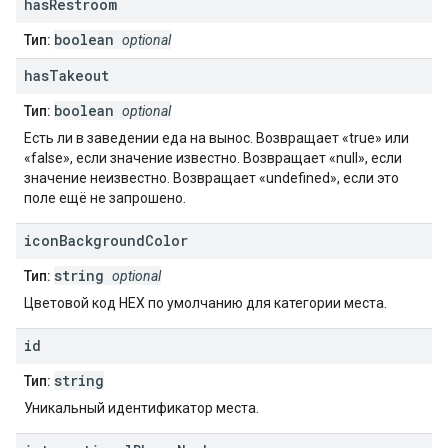
has
Restroom
boolean
Тип:
optional
has
Takeout
boolean
Тип:
optional
Есть ли в заведении еда на вынос. Возвращает «true» или
«false», если значение известно. Возвращает «null», если
значение неизвестно. Возвращает «undefined», если это
поле ещё не запрошено.
icon
Background
Color
string
Тип:
optional
Цветовой код HEX по умолчанию для категории места.
id
string
Тип:
Уникальный идентификатор места.