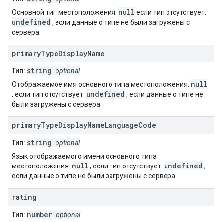
null
Основной тип местоположения.
если тип отсутствует.
undefined
, если данные о типе не были загружены с
сервера.
primary
Type
Display
Name
string
Тип:
optional
null
Отображаемое имя основного типа местоположения.
undefined
, если тип отсутствует.
, если данные о типе не
были загружены с сервера.
primary
Type
Display
Name
Language
Code
string
Тип:
optional
Язык отображаемого имени основного типа
null
undefined
местоположения.
, если тип отсутствует.
,
если данные о типе не были загружены с сервера.
rating
number
Тип:
optional