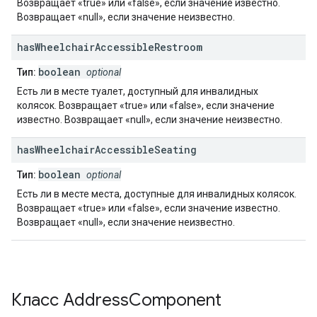
Возвращает «true» или «false», если значение известно.
Возвращает «null», если значение неизвестно.
has
Wheelchair
Accessible
Restroom
boolean
Тип:
optional
Есть ли в месте туалет, доступный для инвалидных
колясок. Возвращает «true» или «false», если значение
известно. Возвращает «null», если значение неизвестно.
has
Wheelchair
Accessible
Seating
boolean
Тип:
optional
Есть ли в месте места, доступные для инвалидных колясок.
Возвращает «true» или «false», если значение известно.
Возвращает «null», если значение неизвестно.
Класс
Address
Component