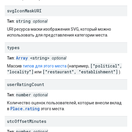
svg
Icon
Mask
URI
string
Тип:
optional
URI ресурса маски изображения SVG, который можно
использовать для представления категории места.
types
Array
<string>
Тип:
optional
["political",
Массив
типов для этого места
(например,
"locality"]
["restaurant", "establishment"]
или
).
user
Rating
Count
number
Тип:
optional
Количество оценок пользователей, которые внесли вклад
Place.rating
в
этого места.
utc
Offset
Minutes
number
Тип:
optional