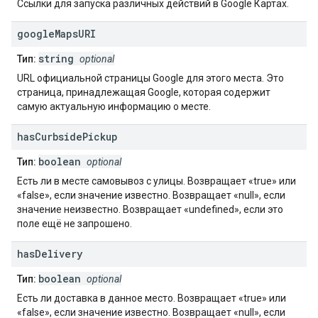
Ссылки для запуска различных действий в Google Картах.
google
Maps
URI
string
Тип:
optional
URL официальной страницы Google для этого места. Это
страница, принадлежащая Google, которая содержит
самую актуальную информацию о месте.
has
Curbside
Pickup
boolean
Тип:
optional
Есть ли в месте самовывоз с улицы. Возвращает «true» или
«false», если значение известно. Возвращает «null», если
значение неизвестно. Возвращает «undefined», если это
поле ещё не запрошено.
has
Delivery
boolean
Тип:
optional
Есть ли доставка в данное место. Возвращает «true» или
«false», если значение известно. Возвращает «null», если