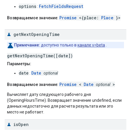
options
FetchFieldsRequest
:
Promise
<{place:
Place
}>
Возвращаемое значение:
get
Next
Opening
Time
Примечание:
доступно только в
канале v=beta
.
getNextOpeningTime([date])
Параметры:
date
Date
:
optional
Promise
<
Date
>
Возвращаемое значение:
optional
Вычисляет дату следующего рабочего дня
(OpeningHoursTime). Возвращает значение undefined, если
данных недостаточно для расчета результата или это
место не работает.
is
Open