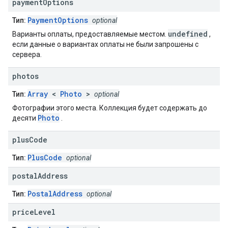
payment
Options
PaymentOptions
Тип:
optional
undefined
Варианты оплаты, предоставляемые местом.
,
если данные о вариантах оплаты не были запрошены с
сервера.
photos
Array
<
Photo
>
Тип:
optional
Фотографии этого места. Коллекция будет содержать до
Photo
десяти
.
plus
Code
PlusCode
Тип:
optional
postal
Address
PostalAddress
Тип:
optional
price
Level