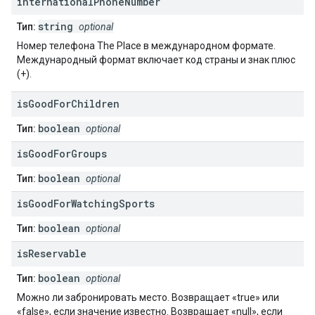
international
Phone
Number
string
Тип:
optional
Номер телефона The Place в международном формате.
Международный формат включает код страны и знак плюс
(+).
is
Good
For
Children
boolean
Тип:
optional
is
Good
For
Groups
boolean
Тип:
optional
is
Good
For
Watching
Sports
boolean
Тип:
optional
is
Reservable
boolean
Тип:
optional
Можно ли забронировать место. Возвращает «true» или
«false», если значение известно. Возвращает «null», если