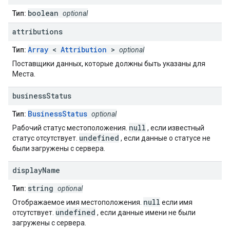
boolean
Тип:
optional
attributions
Array
<
Attribution
>
Тип:
optional
Поставщики данных, которые должны быть указаны для
Места.
business
Status
BusinessStatus
Тип:
optional
null
Рабочий статус местоположения.
, если известный
undefined
статус отсутствует.
, если данные о статусе не
были загружены с сервера.
display
Name
string
Тип:
optional
null
Отображаемое имя местоположения.
если имя
undefined
отсутствует.
, если данные имени не были
загружены с сервера.