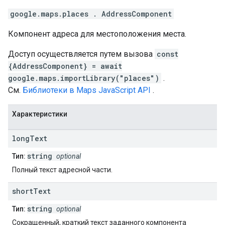
google.maps.places
.
AddressComponent
Компонент адреса для местоположения места.
Доступ осуществляется путем вызова
const
{AddressComponent} = await
google.maps.importLibrary("places")
.
См.
Библиотеки в Maps JavaScript API
.
Характеристики
long
Text
string
Тип:
optional
Полный текст адресной части.
short
Text
string
Тип:
optional
Сокращенный, краткий текст заданного компонента