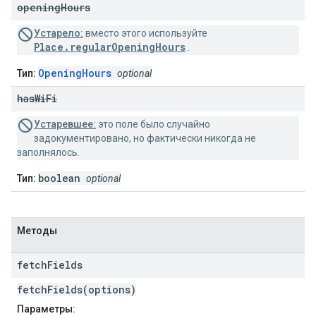
opening
Hours
Устарело:
вместо этого используйте
Place.regularOpeningHours
.
OpeningHours
Тип:
optional
has
Wi
Fi
Устаревшее:
это поле было случайно
задокументировано, но фактически никогда не
заполнялось.
boolean
Тип:
optional
Методы
fetch
Fields
fetchFields(options)
Параметры: