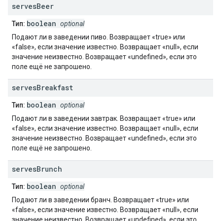
serves
Beer
boolean
Тип:
optional
Подают ли в заведении пиво. Возвращает «true» или
«false», если значение известно. Возвращает «null», если
значение неизвестно. Возвращает «undefined», если это
поле ещё не запрошено.
serves
Breakfast
boolean
Тип:
optional
Подают ли в заведении завтрак. Возвращает «true» или
«false», если значение известно. Возвращает «null», если
значение неизвестно. Возвращает «undefined», если это
поле ещё не запрошено.
serves
Brunch
boolean
Тип:
optional
Подают ли в заведении бранч. Возвращает «true» или
«false», если значение известно. Возвращает «null», если
значение неизвестно. Возвращает «undefined», если это