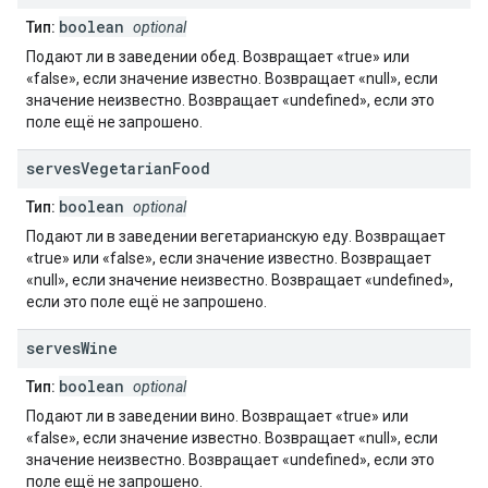
boolean
Тип:
optional
Подают ли в заведении обед. Возвращает «true» или
«false», если значение известно. Возвращает «null», если
значение неизвестно. Возвращает «undefined», если это
поле ещё не запрошено.
serves
Vegetarian
Food
boolean
Тип:
optional
Подают ли в заведении вегетарианскую еду. Возвращает
«true» или «false», если значение известно. Возвращает
«null», если значение неизвестно. Возвращает «undefined»,
если это поле ещё не запрошено.
serves
Wine
boolean
Тип:
optional
Подают ли в заведении вино. Возвращает «true» или
«false», если значение известно. Возвращает «null», если
значение неизвестно. Возвращает «undefined», если это
поле ещё не запрошено.