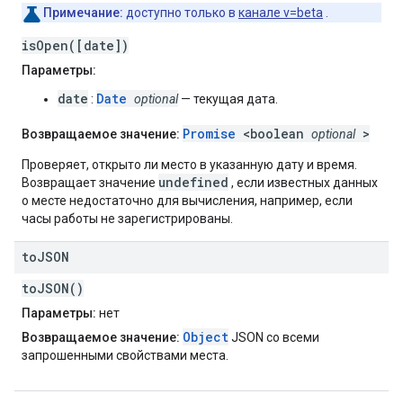
Примечание:
доступно только в
канале v=beta
.
isOpen([date])
Параметры:
date
Date
:
optional
— текущая дата.
Promise
<boolean
>
Возвращаемое значение:
optional
Проверяет, открыто ли место в указанную дату и время.
undefined
Возвращает значение
, если известных данных
о месте недостаточно для вычисления, например, если
часы работы не зарегистрированы.
to
JSON
toJSON()
Параметры:
нет
Object
Возвращаемое значение:
JSON со всеми
запрошенными свойствами места.