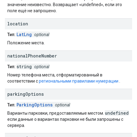
значение неизвестно. Возвращает «undefined», если это
поле ещё не запрошено.
location
LatLng
Тип:
optional
Положение места.
national
Phone
Number
string
Тип:
optional
Номер телефона места, отформатированный в
соответствии с
региональными правилами нумерации
.
parking
Options
ParkingOptions
Тип:
optional
undefined
Варианты парковки, предоставляемые местом.
если данные о вариантах парковки не были запрошены с
сервера.