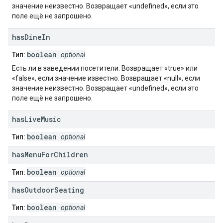
значение неизвестно. Возвращает «undefined», если это
поле ещё не запрошено.
has
Dine
In
boolean
Тип:
optional
Есть ли в заведении посетители. Возвращает «true» или
«false», если значение известно. Возвращает «null», если
значение неизвестно. Возвращает «undefined», если это
поле ещё не запрошено.
has
Live
Music
boolean
Тип:
optional
has
Menu
For
Children
boolean
Тип:
optional
has
Outdoor
Seating
boolean
Тип:
optional