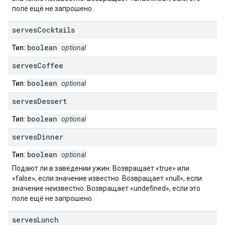
поле ещё не запрошено.
serves
Cocktails
boolean
Тип:
optional
serves
Coffee
boolean
Тип:
optional
serves
Dessert
boolean
Тип:
optional
serves
Dinner
boolean
Тип:
optional
Подают ли в заведении ужин. Возвращает «true» или
«false», если значение известно. Возвращает «null», если
значение неизвестно. Возвращает «undefined», если это
поле ещё не запрошено.
serves
Lunch