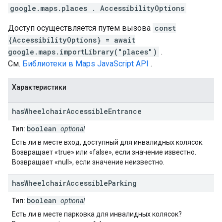
google.maps.places
.
AccessibilityOptions
Доступ осуществляется путем вызова
const
{AccessibilityOptions} = await
google.maps.importLibrary("places")
.
См.
Библиотеки в Maps JavaScript API
.
Характеристики
has
Wheelchair
Accessible
Entrance
boolean
Тип:
optional
Есть ли в месте вход, доступный для инвалидных колясок.
Возвращает «true» или «false», если значение известно.
Возвращает «null», если значение неизвестно.
has
Wheelchair
Accessible
Parking
boolean
Тип:
optional
Есть ли в месте парковка для инвалидных колясок?