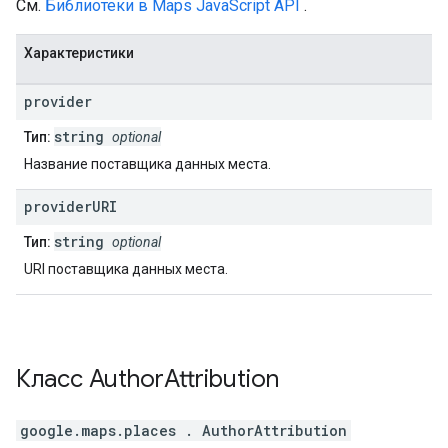
См.
Библиотеки в Maps JavaScript API
.
Характеристики
provider
string
Тип:
optional
Название поставщика данных места.
provider
URI
string
Тип:
optional
URI поставщика данных места.
Класс
Author
Attribution
google.maps.places
.
AuthorAttribution