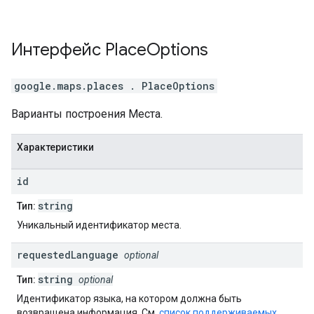
Интерфейс
Place
Options
google.maps.places
.
PlaceOptions
Варианты построения Места.
Характеристики
id
string
Тип:
Уникальный идентификатор места.
requested
Language
optional
string
Тип:
optional
Идентификатор языка, на котором должна быть
возвращена информация. См.
список поддерживаемых