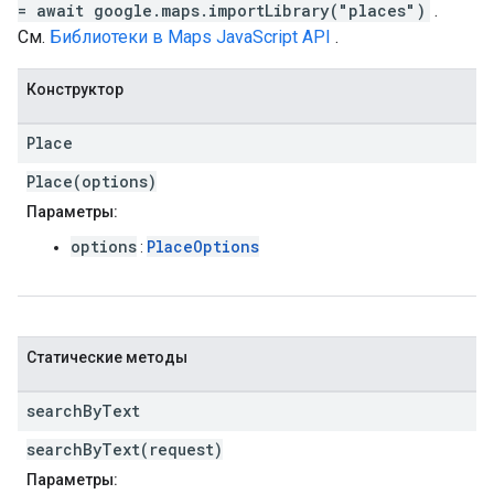
= await google.maps.importLibrary("places")
.
См.
Библиотеки в Maps JavaScript API
.
Конструктор
Place
Place(options)
Параметры:
options
PlaceOptions
:
Статические методы
search
By
Text
searchByText(request)
Параметры: