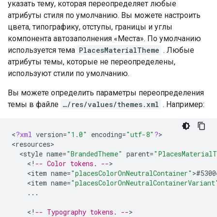
указать тему, которая переопределяет любые
атрибуты стиля по умолчанию. Вы можете настроить
цвета, типографику, отступы, границы и углы
компонента автозаполнения «Места». По умолчанию
используется тема
PlacesMaterialTheme
. Любые
атрибуты темы, которые не переопределены,
используют стили по умолчанию.
Вы можете определить параметры переопределения
темы в файле
…/res/values/themes.xml
. Например:
<
?
xml
version
=
"1.0"
encoding
=
"utf-8"
?
>

<
resources
<
style
name
=
"BrandedTheme"
parent
=
"PlacesMaterial
<
!
-- Color tokens. --
<
item
name
=
"placesColorOnNeutralContainer"
>
#5300
<
item
name
=
"placesColorOnNeutralContainerVariant
...
<
!
-- Typography tokens. --