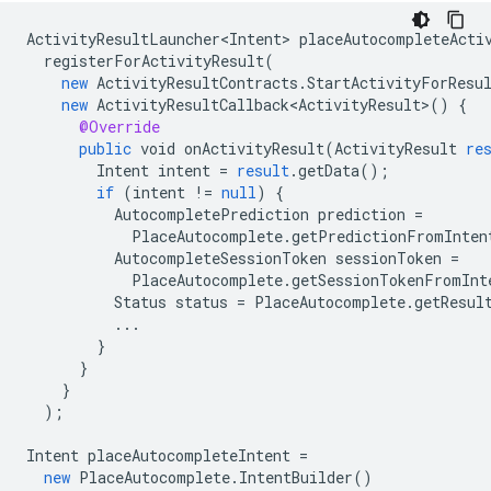
ActivityResultLauncher<Intent>
placeAutocompleteActi
registerForActivityResult
(
new
ActivityResultContracts
.
StartActivityForResu
new
ActivityResultCallback<ActivityResult>
()
{
@Override
public
void
onActivityResult
(
ActivityResult
re
Intent
intent
=
result
.
getData
();
if
(
intent
!=
null
)
{
AutocompletePrediction
prediction
=
PlaceAutocomplete
.
getPredictionFromInten
AutocompleteSessionToken
sessionToken
=
PlaceAutocomplete
.
getSessionTokenFromInt
Status
status
=
PlaceAutocomplete
.
getResul
...
}
}
}
);
Intent
placeAutocompleteIntent
=
new
PlaceAutocomplete
.
IntentBuilder
()