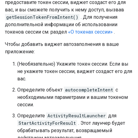
предоставите токен сессии, виджет создаст его для
вас, и вы сможете получить к нему доступ, вызвав
getSessionTokenFromIntent()
. Для получения
дополнительной информации об использовании
токенов сессии см. раздел
«О токенах сессии»
.
Чтобы добавить виджет автозаполнения в ваше
приложение:
(Необязательно) Укажите токен сессии. Если вы
не укажете токен сессии, виджет создаст его для
вас.
Определите объект
autocompleteIntent
с
необходимыми параметрами и вашим токеном
сессии.
Определите
ActivityResultLauncher
для
StartActivityForResult
. Этот лаунчер будет
обрабатывать результат, возвращаемый
действием автозаполнения.