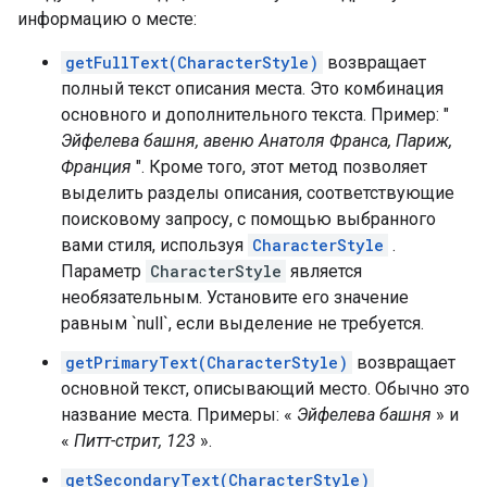
информацию о месте:
getFullText(CharacterStyle)
возвращает
полный текст описания места. Это комбинация
основного и дополнительного текста. Пример: "
Эйфелева башня, авеню Анатоля Франса, Париж,
Франция
". Кроме того, этот метод позволяет
выделить разделы описания, соответствующие
поисковому запросу, с помощью выбранного
вами стиля, используя
CharacterStyle
.
Параметр
CharacterStyle
является
необязательным. Установите его значение
равным `null`, если выделение не требуется.
getPrimaryText(CharacterStyle)
возвращает
основной текст, описывающий место. Обычно это
название места. Примеры: «
Эйфелева башня
» и
«
Питт-стрит, 123
».
getSecondaryText(CharacterStyle)