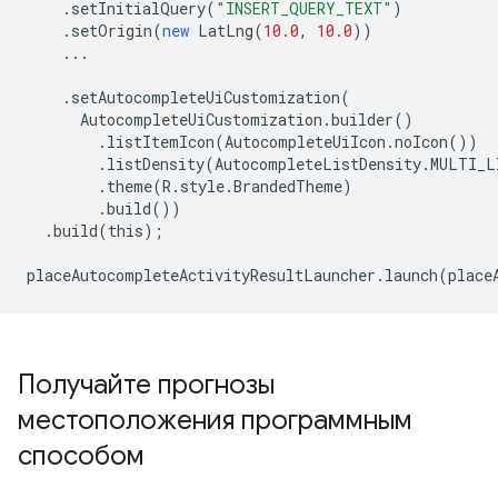
.
setInitialQuery
(
"INSERT_QUERY_TEXT"
)
.
setOrigin
(
new
LatLng
(
10.0
,
10.0
))
...
.
setAutocompleteUiCustomization
(
AutocompleteUiCustomization
.
builder
()
.
listItemIcon
(
AutocompleteUiIcon
.
noIcon
())
.
listDensity
(
AutocompleteListDensity
.
MULTI_L
.
theme
(
R
.
style
.
BrandedTheme
)
.
build
())
.
build
(
this
);
placeAutocompleteActivityResultLauncher
.
launch
(
place
Получайте прогнозы
местоположения программным
способом