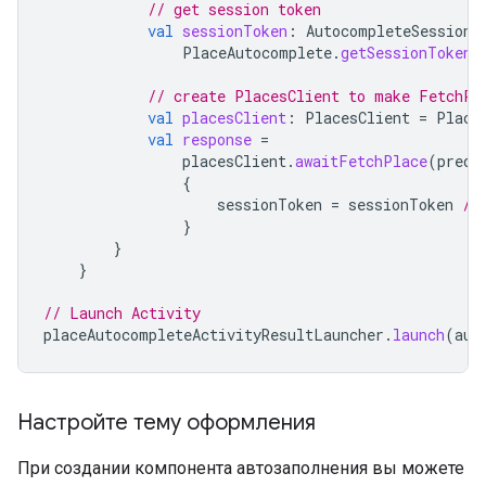
// get session token
val
sessionToken
:
AutocompleteSessionT
PlaceAutocomplete
.
getSessionTokenF
// create PlacesClient to make FetchPl
val
placesClient
:
PlacesClient
=
Place
val
response
=
placesClient
.
awaitFetchPlace
(
predi
{
sessionToken
=
sessionToken
//
}
}
}
// Launch Activity
placeAutocompleteActivityResultLauncher
.
launch
(
aut
Настройте тему оформления
При создании компонента автозаполнения вы можете