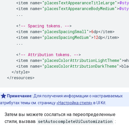
<
item
name
=
"placesTextAppearanceTitleLarge"
>
@sty
<
item
name
=
"placesTextAppearanceBodyMedium"
>
@sty
...
<
!
-- Spacing tokens. --
<
item
name
=
"placesSpacingSmall"
>
6
dp
<
/
item
<
item
name
=
"placesSpacingMedium"
>
12
dp
<
/
item
...
<
!
-- Attribution tokens. --
<
item
name
=
"placesColorAttributionLightTheme"
>
wh
<
item
name
=
"placesColorAttributionDarkTheme"
>
bla
<
/
style
>

<
/
resources
>
Примечание:
Для получения информации о настраиваемых
атрибутах темы см. страницу
«Настройка стиля»
в UI Kit.
Затем вы можете сослаться на переопределенные
стили, вызвав
setAutocompleteUiCustomization
: