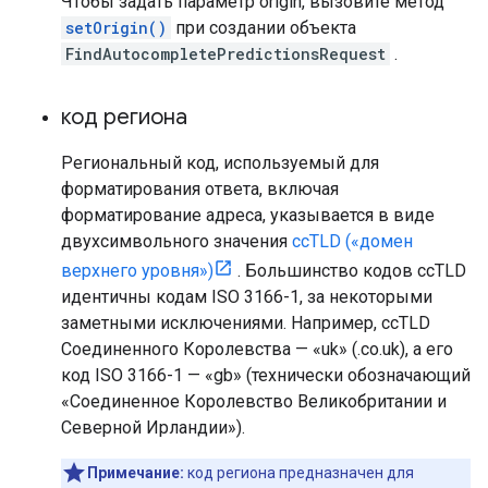
Чтобы задать параметр origin, вызовите метод
setOrigin()
при создании объекта
FindAutocompletePredictionsRequest
.
код региона
Региональный код, используемый для
форматирования ответа, включая
форматирование адреса, указывается в виде
двухсимвольного значения
ccTLD («домен
верхнего уровня»)
. Большинство кодов ccTLD
идентичны кодам ISO 3166-1, за некоторыми
заметными исключениями. Например, ccTLD
Соединенного Королевства — «uk» (.co.uk), а его
код ISO 3166-1 — «gb» (технически обозначающий
«Соединенное Королевство Великобритании и
Северной Ирландии»).
Примечание:
код региона предназначен для