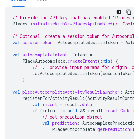
// Provide the API key that has enabled "Places AP
Places
.
initializeWithNewPlacesApiEnabled
(
/* Contex
// Optional, create a session token for Autocomple
val
sessionToken
:
AutocompleteSessionToken
=
Autoc
val
autocompleteIntent
:
Intent
=
PlaceAutocomplete
.
createIntent
(
this
)
{
// ... provide input params for origin, co
setAutocompleteSessionToken
(
sessionToken
)
}
val
placeAutocompleteActivityResultLauncher
:
Activ
registerForActivityResult
(
ActivityResultContra
val
intent
=
result
.
data
if
(
intent
!=
null
 && 
result
.
resultCode
==
// get prediction object
val
prediction
:
AutocompletePrediction
PlaceAutocomplete
.
getPredictionFro