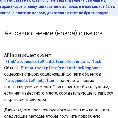
отмену ответ не будет получен.
Выдача токена отмены НЕ
гарантирует отмену конкретного запроса, и с вас может быть
списана плата за запрос, даже если ответ не будет получен
.
Автозаполнение (новое) ответов
API возвращает объект
FindAutocompletePredictionsResponse
в
Task
.
Объект
FindAutocompletePredictionsResponse
содержит список, содержащий до пяти объектов
AutocompletePrediction
, представляющих
прогнозируемые места. Список может быть пустым,
если нет известного места, соответствующего запросу
и критериям фильтра.
Для каждого прогнозируемого места можно вызвать
следующие методы, чтобы получить подробную