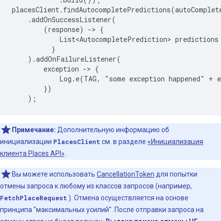
placesClient.findAutocompletePredictions(autoComplete
    .addOnSuccessListener(

        (response) -> {

            List<AutocompletePrediction> predictions
          }

    ).addOnFailureListener(

        exception -> {

            Log.e(TAG, "some exception happened" + e
        })

    );
Примечание:
Дополнительную информацию об
инициализации
PlacesClient
см. в разделе
«Инициализация
клиента Places API»
.
Вы можете использовать
CancellationToken
для попытки
отмены запроса к любому из классов запросов (например,
FetchPlaceRequest
). Отмена осуществляется на основе
принципа "максимальных усилий". После отправки запроса на