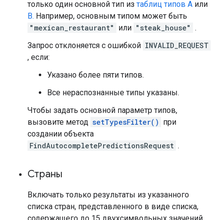
только один основной тип из
таблиц типов A
или
B.
Например, основным типом может быть
"mexican_restaurant"
или
"steak_house"
.
Запрос отклоняется с ошибкой
INVALID_REQUEST
, если:
Указано более пяти типов.
Все нераспознанные типы указаны.
Чтобы задать основной параметр типов,
вызовите метод
setTypesFilter()
при
создании объекта
FindAutocompletePredictionsRequest
.
Страны
Включать только результаты из указанного
списка стран, представленного в виде списка,
содержащего до 15 двухсимвольных значений