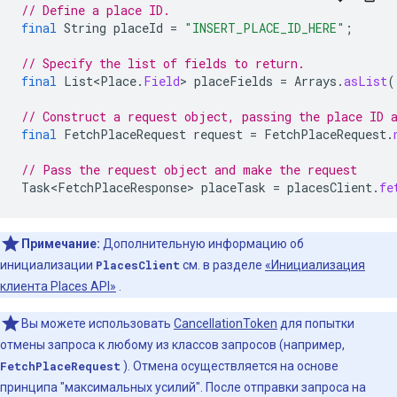
// Define a place ID.
final
String
placeId
=
"INSERT_PLACE_ID_HERE"
;
// Specify the list of fields to return.
final
List<Place
.
Field
>
placeFields
=
Arrays
.
asList
(
// Construct a request object, passing the place ID 
final
FetchPlaceRequest
request
=
FetchPlaceRequest
.
// Pass the request object and make the request
Task<FetchPlaceResponse>
placeTask
=
placesClient
.
fe
Примечание:
Дополнительную информацию об
инициализации
PlacesClient
см. в разделе
«Инициализация
клиента Places API»
.
Вы можете использовать
CancellationToken
для попытки
отмены запроса к любому из классов запросов (например,
FetchPlaceRequest
). Отмена осуществляется на основе
принципа "максимальных усилий". После отправки запроса на