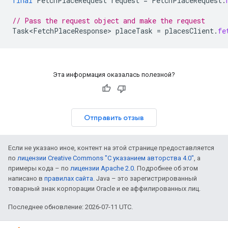
final
FetchPlaceRequest
request
=
FetchPlaceRequest
.
// Pass the request object and make the request
Task<FetchPlaceResponse>
placeTask
=
placesClient
.
fe
Эта информация оказалась полезной?
Отправить отзыв
Если не указано иное, контент на этой странице предоставляется
по
лицензии Creative Commons "С указанием авторства 4.0"
, а
примеры кода – по
лицензии Apache 2.0
. Подробнее об этом
написано в
правилах сайта
. Java – это зарегистрированный
товарный знак корпорации Oracle и ее аффилированных лиц.
Последнее обновление: 2026-07-11 UTC.