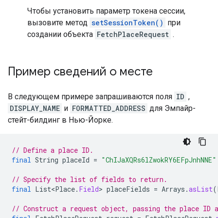
Чтобы установить параметр токена сессии,
вызовите метод
setSessionToken()
при
создании объекта
FetchPlaceRequest
.
Пример сведений о месте
В следующем примере запрашиваются поля
ID
,
DISPLAY_NAME
и
FORMATTED_ADDRESS
для Эмпайр-
стейт-билдинг в Нью-Йорке.
// Define a place ID.
final
String
placeId
=
"ChIJaXQRs6lZwokRY6EFpJnhNNE"
// Specify the list of fields to return.
final
List<Place
.
Field
>
placeFields
=
Arrays
.
asList
(
// Construct a request object, passing the place ID 