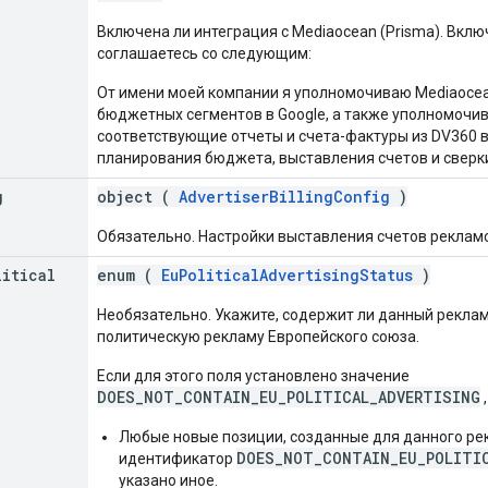
Включена ли интеграция с Mediaocean (Prisma). Вклю
соглашаетесь со следующим:
От имени моей компании я уполномочиваю Mediaocea
бюджетных сегментов в Google, а также уполномочи
соответствующие отчеты и счета-фактуры из DV360 
планирования бюджета, выставления счетов и сверк
g
object (
AdvertiserBillingConfig
)
Обязательно. Настройки выставления счетов реклам
litical
enum (
EuPoliticalAdvertisingStatus
)
Необязательно. Укажите, содержит ли данный рекл
политическую рекламу Европейского союза.
Если для этого поля установлено значение
DOES_NOT_CONTAIN_EU_POLITICAL_ADVERTISING
Любые новые позиции, созданные для данного ре
DOES_NOT_CONTAIN_EU_POLITI
идентификатор
указано иное.