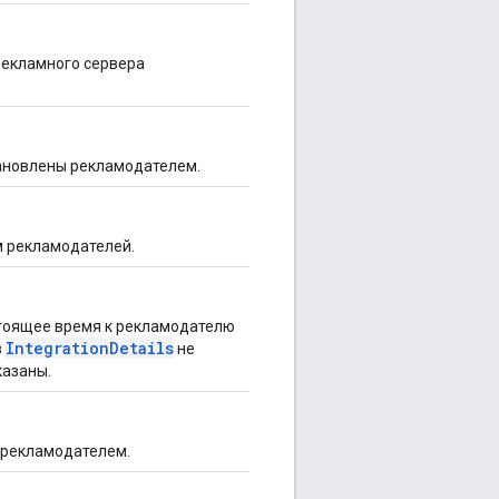
рекламного сервера
тановлены рекламодателем.
м рекламодателей.
стоящее время к рекламодателю
IntegrationDetails
в
не
казаны.
 рекламодателем.