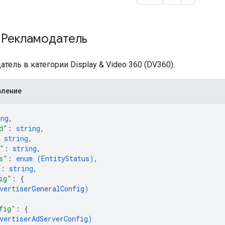
 Рекламодатель
тель в категории Display & Video 360 (DV360).
вление
ing
,
d"
: 
string
,
 
string
,
"
: 
string
,
s"
: 
enum (
EntityStatus
)
,
"
: 
string
,
ig"
: 
{
vertiserGeneralConfig
)
fig"
: 
{
vertiserAdServerConfig
)