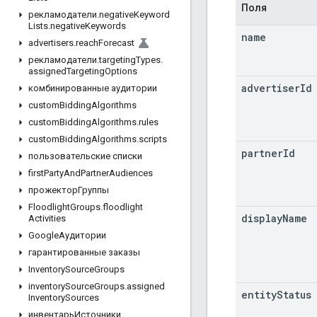
Поля
рекламодатели
.
negative
Keyword
Lists
.
negative
Keywords
name
advertisers
.
reach
Forecast
рекламодатели
.
targeting
Types
.
assigned
Targeting
Options
advertiser
Id
комбинированные аудитории
custom
Bidding
Algorithms
custom
Bidding
Algorithms
.
rules
custom
Bidding
Algorithms
.
scripts
partner
Id
пользовательские списки
first
Party
And
Partner
Audiences
прожекторГруппы
Floodlight
Groups
.
floodlight
display
Name
Activities
GoogleАудитории
гарантированные заказы
Inventory
Source
Groups
inventory
Source
Groups
.
assigned
entity
Status
Inventory
Sources
инвентарьИсточники