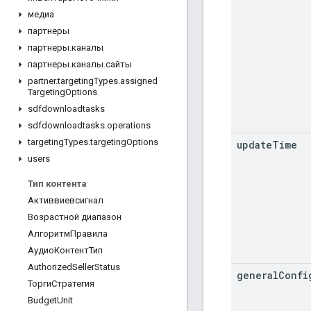
медиа
партнеры
партнеры
.
каналы
партнеры
.
каналы
.
сайты
partner
.
targeting
Types
.
assigned
Targeting
Options
sdfdownloadtasks
sdfdownloadtasks
.
operations
targeting
Types
.
targeting
Options
update
Time
users
Тип контента
Активвиевсигнал
Возрастной диапазон
АлгоритмПравила
АудиоКонтентТип
Authorized
Seller
Status
general
Confi
ТоргиСтратегия
Budget
Unit