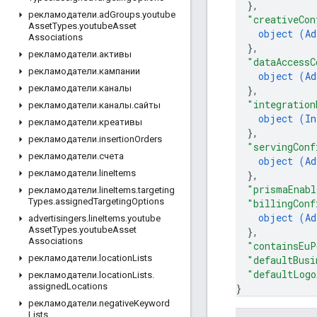
}
,
рекламодатели
.
ad
Groups
.
youtube
"creativeCon
Asset
Types
.
youtube
Asset
object (
Ad
Associations
}
,
рекламодатели
.
активы
"dataAccessC
рекламодатели
.
кампании
object (
Ad
рекламодатели
.
каналы
}
,
"integration
рекламодатели
.
каналы
.
сайты
object (
In
рекламодатели
.
креативы
}
,
рекламодатели
.
insertion
Orders
"servingConf
рекламодатели
.
счета
object (
Ad
рекламодатели
.
line
Items
}
,
"prismaEnabl
рекламодатели
.
line
Items
.
targeting
Types
.
assigned
Targeting
Options
"billingConf
object (
Ad
advertisingers
.
line
Items
.
youtube
Asset
Types
.
youtube
Asset
}
,
Associations
"containsEuP
рекламодатели
.
location
Lists
"defaultBusi
"defaultLogo
рекламодатели
.
location
Lists
.
assigned
Locations
}
рекламодатели
.
negative
Keyword
Lists