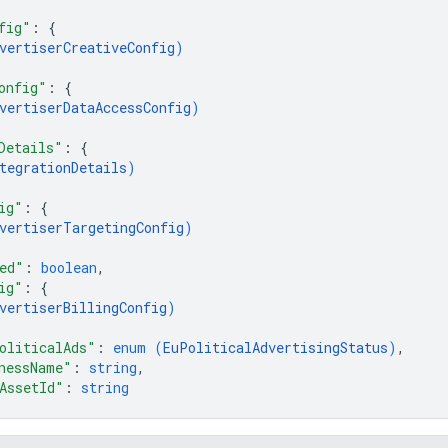
fig"
: 
{
vertiserCreativeConfig
)
onfig"
: 
{
vertiserDataAccessConfig
)
Details"
: 
{
tegrationDetails
)
ig"
: 
{
vertiserTargetingConfig
)
ed"
: 
boolean
,
ig"
: 
{
vertiserBillingConfig
)
oliticalAds"
: 
enum (
EuPoliticalAdvertisingStatus
)
,
nessName"
: 
string
,
AssetId"
: 
string