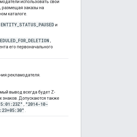
амодатели использовать свои
, размещая заказы на
ом каталоге.
ENTITY_STATUS_PAUSED
,
и
EDULED_FOR_DELETION
,
ента его первоначального
ния рекламодателя.
емый вывод всегда будет Z-
ых знаков. Допускаются также
5:01:23Z"
"2014-10-
,
:23+05:30"
.