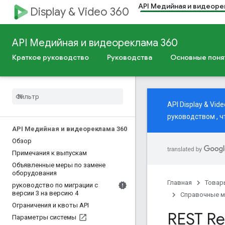
API Медийная и видеоре
Display & Video 360
API Медийная и видеореклама 360
Краткое руководство
Руководства
Основные поня
API Display & V
руководством
, 
API Медийная и видеореклама 360
Обзор
Примечания к выпускам
Объявленные меры по замене
оборудования
Главная
Товар
руководство по миграции с
версии 3 на версию 4
Справочные 
Ограничения и квоты API
REST Re
Параметры системы