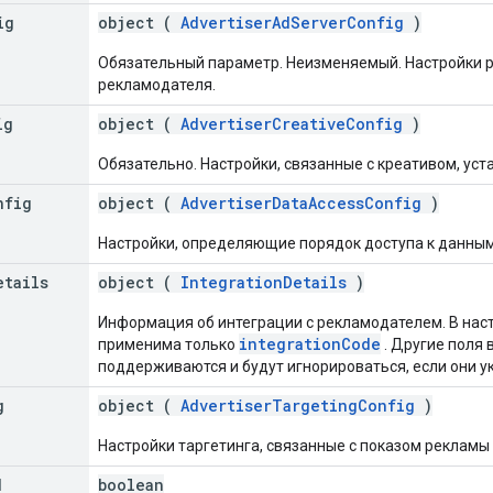
ig
object (
AdvertiserAdServerConfig
)
Обязательный параметр. Неизменяемый. Настройки 
рекламодателя.
ig
object (
AdvertiserCreativeConfig
)
Обязательно. Настройки, связанные с креативом, ус
nfig
object (
AdvertiserDataAccessConfig
)
Настройки, определяющие порядок доступа к данны
etails
object (
IntegrationDetails
)
Информация об интеграции с рекламодателем. В на
integrationCode
применима только
. Другие поля 
поддерживаются и будут игнорироваться, если они у
g
object (
AdvertiserTargetingConfig
)
Настройки таргетинга, связанные с показом рекламы
d
boolean