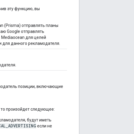
чив эту функцию, вы
n (Prisma) отправлять планы
ваю Google отправлять
в Mediaocean для целей
и для данного рекламодателя.
одателя.
амодатель позиции, включающие
, то произойдет следующее:
кламодателя, будут иметь
CAL_ADVERTISING
если не