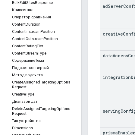
Bulk
Edit
Sites
Response
ad
Server
Conf
Кликсигнал
Оператор сравнения
Content
Duration
Content
Instream
Position
creative
Conf
Content
Outstream
Position
Content
Rating
Tier
Content
Stream
Type
data
Access
Co
СодержаниеТема
Подсчет конверсий
Метод подсчета
integration
D
Create
Assigned
Targeting
Options
Request
Creative
Type
Диапазон дат
Delete
Assigned
Targeting
Options
serving
Confi
Request
Тип устройства
Dimensions
prisma
Enable