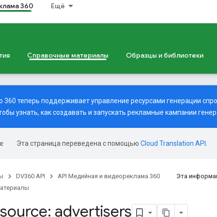
клама 360
Ещё
тия
Справочные материалы
Образцы и библиотеки
ideo 360 теперь поддерживает управление ресурсами генерации спр
чтобы узнать, как создавать и запускать рекламные кампании генер
Эта страница переведена с помощью
Cloud Translation API
.
ы
DV360 API
API Медийная и видеореклама 360
Эта информа
материалы
source: advertisers