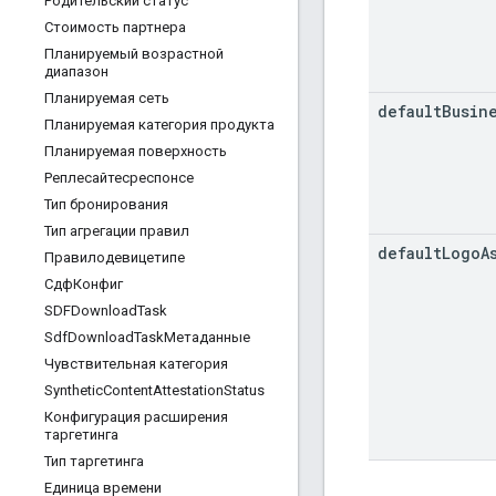
Родительский статус
Стоимость партнера
Планируемый возрастной
диапазон
Планируемая сеть
default
Busin
Планируемая категория продукта
Планируемая поверхность
Реплесайтесреспонсе
Тип бронирования
Тип агрегации правил
default
Logo
A
Правилодевицетипе
СдфКонфиг
SDFDownload
Task
Sdf
Download
TaskМетаданные
Чувствительная категория
Synthetic
Content
Attestation
Status
Конфигурация расширения
таргетинга
Тип таргетинга
Единица времени