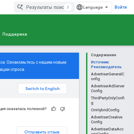
/
Войти
Поддержка
Содержание
оса. Ознакомьтесь с нашим
новым
Источник:
Рекламодатель
ации спроса.
AdvertiserGeneralC
onfig
AdvertiserAdServer
Config
ThirdPartyOnlyConfi
g
ция оказалась полезной?
CmHybridConfig
AdvertiserCreative
Config
AdvertiserDataAcc
Отправить отзыв
essConfig