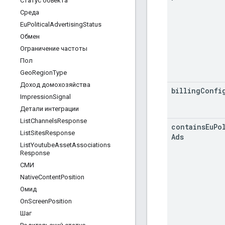
Статус объекта
Среда
Eu
Political
Advertising
Status
Обмен
Ограничение частоты
Пол
Geo
Region
Type
Доход домохозяйства
billing
Confi
Impression
Signal
Детали интеграции
List
Channels
Response
contains
Eu
Po
List
Sites
Response
Ads
List
Youtube
Asset
Associations
Response
СМИ
Native
Content
Position
Омид
On
Screen
Position
Шаг