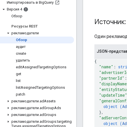
Импортировать в Big
Query
Версия 4
Обзор
Источник:
Ресурсы REST
рекламодатели
Один рекламода
Обзор
аудит
JSON-предста
create
удалить
{
"name"
: 
str
edit
Assigned
Targeting
Options
"advertiserI
get
"partnerId"
:
list
"displayName
list
Assigned
Targeting
Options
"entityStatu
patch
"updateTime
"generalConf
рекламодатели
.
ad
Assets
object (
Ad
рекламодатели
.
ad
Group
Ads
}
,
рекламодатели
.
ad
Groups
"adServerCon
рекламодатели
.
ad
Groups
.
targeting
object (
Ad
Types
.
assigned
Targeting
Options