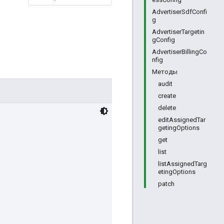
AdvertiserSdfConfi
g
AdvertiserTargetin
gConfig
AdvertiserBillingCo
nfig
Методы
audit
create
delete
editAssignedTar
getingOptions
get
list
listAssignedTarg
etingOptions
patch