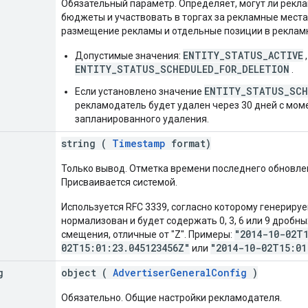
Обязательный параметр. Определяет, могут ли рекл
бюджеты и участвовать в торгах за рекламные места
размещение рекламы и отдельные позиции в рекламн
ENTITY_STATUS_ACTIVE
Допустимые значения:
ENTITY_STATUS_SCHEDULED_FOR_DELETION
.
ENTITY_STATUS_SCH
Если установлено значение
рекламодатель будет удален через 30 дней с мом
запланированного удаления.
string (
Timestamp
format)
Только вывод. Отметка времени последнего обновле
Присваивается системой.
Используется RFC 3339, согласно которому генериру
нормализован и будет содержать 0, 3, 6 или 9 дробн
"2014-10-02T1
смещения, отличные от "Z". Примеры:
02T15:01:23.045123456Z"
"2014-10-02T15:01
или
g
object (
AdvertiserGeneralConfig
)
Обязательно. Общие настройки рекламодателя.