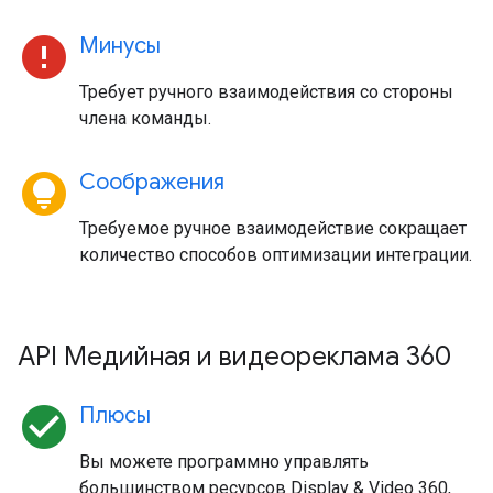
error
Минусы
Требует ручного взаимодействия со стороны
члена команды.
lightbulb_circle
Соображения
Требуемое ручное взаимодействие сокращает
количество способов оптимизации интеграции.
API Медийная и видеореклама 360
check_circle
Плюсы
Вы можете программно управлять
большинством ресурсов Display & Video 360,