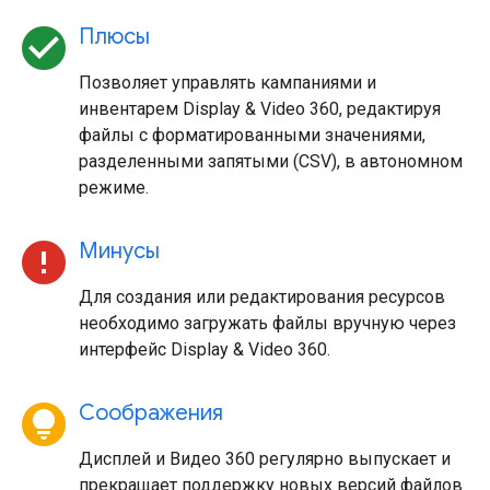
check_circle
Плюсы
Позволяет управлять кампаниями и
инвентарем Display & Video 360, редактируя
файлы с форматированными значениями,
разделенными запятыми (CSV), в автономном
режиме.
error
Минусы
Для создания или редактирования ресурсов
необходимо загружать файлы вручную через
интерфейс Display & Video 360.
lightbulb_circle
Соображения
Дисплей и Видео 360 регулярно выпускает и
прекращает поддержку новых версий файлов