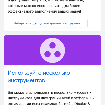
и доступных ресурсах, вы можете найти те,
которые можно использовать для более
эффективного выполнения ваших задач!
Найдите подходящий для вас инструмент
group_work
Используйте несколько
инструментов
Вы можете использовать несколько массовых
инструментов для интеграции всей платформы и
оптимизации всех взаимодействий с Display &