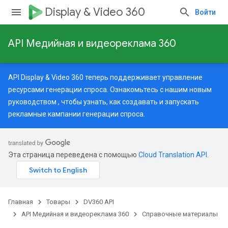
Display & Video 360
Войти
API Медийная и видеореклама 360
API Display & Video 360 теперь поддерживает управление
ресурсами генерации спроса. Ознакомьтесь с нашим
новым
руководством
, чтобы узнать, как создавать и запускать
рекламные кампании генерации спроса.
Эта страница переведена с помощью
Cloud Translation API
.
Главная
Товары
DV360 API
API Медийная и видеореклама 360
Справочные материалы