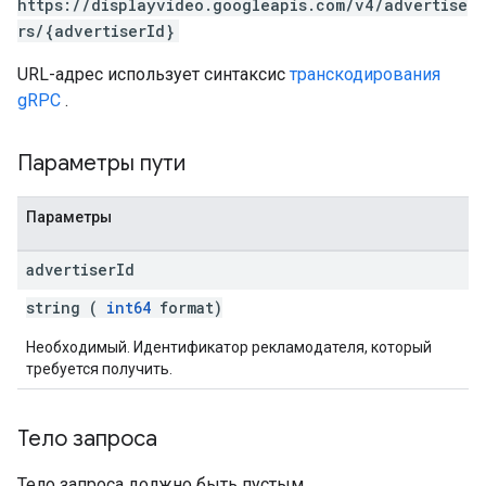
https://displayvideo.googleapis.com/v4/advertise
.assignedTargetingOptions
rs/{advertiserId}
ypes.youtubeAssetAssociations
URL-адрес использует синтаксис
транскодирования
gRPC
.
ocations
egativeKeywords
Параметры пути
TargetingOptions
Параметры
advertiser
Id
string (
int64
format)
Необходимый. Идентификатор рекламодателя, который
требуется получить.
Тело запроса
Тело запроса должно быть пустым.