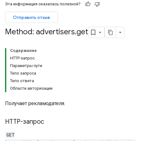
Эта информация оказалась полезной?
Отправить отзыв
Method: advertisers
.
get
Содержание
HTTP-запрос
Параметры пути
s.assignedTargetingOptions
Тело запроса
Types.youtubeAssetAssociations
Тело ответа
Области авторизации
Получает рекламодателя.
HTTP-запрос
GET