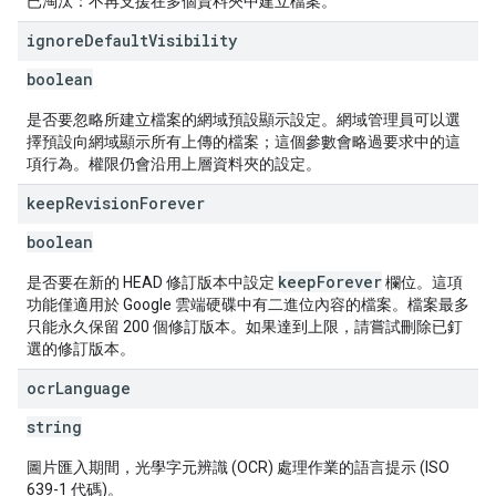
已淘汰：不再支援在多個資料夾中建立檔案。
ignore
Default
Visibility
boolean
是否要忽略所建立檔案的網域預設顯示設定。網域管理員可以選
擇預設向網域顯示所有上傳的檔案；這個參數會略過要求中的這
項行為。權限仍會沿用上層資料夾的設定。
keep
Revision
Forever
boolean
keepForever
是否要在新的 HEAD 修訂版本中設定
欄位。這項
功能僅適用於 Google 雲端硬碟中有二進位內容的檔案。檔案最多
只能永久保留 200 個修訂版本。如果達到上限，請嘗試刪除已釘
選的修訂版本。
ocr
Language
string
圖片匯入期間，光學字元辨識 (OCR) 處理作業的語言提示 (ISO
639-1 代碼)。