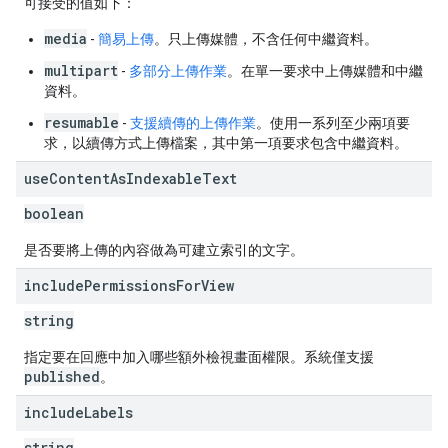
可接受的值如下：
media
-
簡易上傳
。只上傳媒體，不含任何中繼資料。
multipart
-
多部分上傳作業
。在單一要求中上傳媒體和中繼
資料。
resumable
-
支援續傳的上傳作業
。使用一系列至少兩項要
求，以續傳方式上傳檔案，其中第一項要求包含中繼資料。
use
Content
As
Indexable
Text
boolean
是否要將上傳的內容做為可建立索引的文字。
include
Permissions
For
View
string
指定要在回應中加入哪些額外檢視畫面權限。系統僅支援
published
。
include
Labels
string