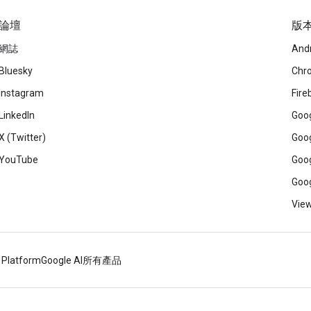
論壇
版
網誌
And
Bluesky
Chr
Instagram
Fire
LinkedIn
Goog
X (Twitter)
Goog
YouTube
Goog
Goog
View
 Platform
Google AI
所有產品