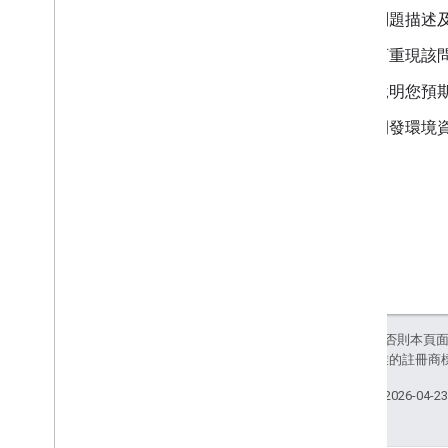
問題描述
可重現該
說明您預
開發環境
除非另有註明，否則本頁
和/或其關聯企業的註冊商
上次更新時間：2026-04-2