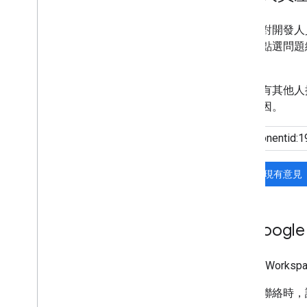
如果您對開發人
報，請點選問題
解。
如果沒有其他人
要的原因。
搜尋現有意見
與 Googl
Google Work
與我們聯絡時，