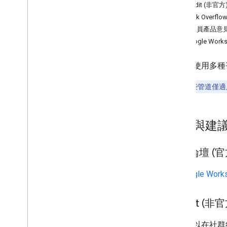
Stack Overflow
Reddit (非官方
Issue Tracker
Stack Overflo
開發人員產品意
Drive Labels API
與 Google Wo
總覽
Stack Overflow
我們會使用多種
Issue Tracker
注意：
這些管道僅適
Google Picker API
總覽
問題與建
Stack Overflow
Issue Tracker
社群論壇 (官
掌握最新資訊
Workspace 服務條款
在
Google Wo
雲端硬碟服務條款
使用者資料和開發人員政策
Reddit (非官
版本資訊
你也可以在社群