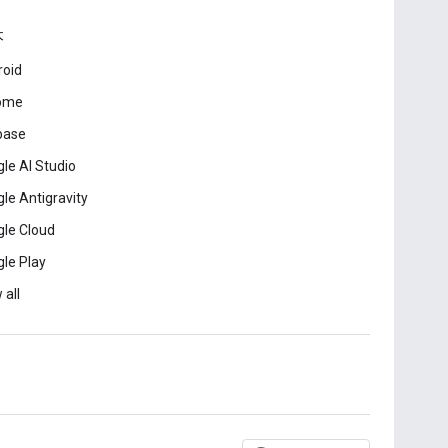
本
roid
ome
base
le AI Studio
le Antigravity
le Cloud
le Play
 all