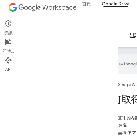
首頁
Google Drive
Workspace
Google Drive
資訊
總覽
指南
參考資料
MCP 伺服器
範例
支援
即時通訊
API
Drive API
首頁
Google W
總覽
官方社群論壇
如何取
Stack Overflow
Issue Tracker
這個頁面中的內
Drive Activity API
問題與建議
總覽
社群論壇 (官方