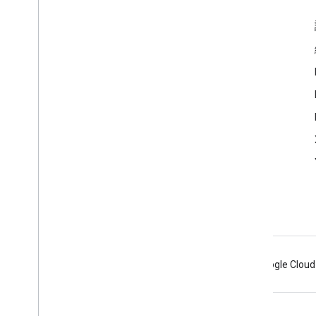
互動交流
Google Developer Program
Google Developer Groups
Google Developer Experts
Accelerators
Google Cloud & NVIDIA
Android
Chrome
Firebase
Google Cloud