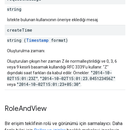
string
İstekte bulunan kullanıcının öneriye eklediği mesaj.
create
Time
string (
Timestamp
format)
Oluşturulma zamanı.
Oluşturulan çıkışın her zaman Z ile normalleştirildiği ve 0, 3, 6
veya 9 kesirli basamak kullandığı RFC 3339'u kullanır. "Z"
"2014-10-
dışındaki saat farkları da kabul edilir. Örnekler:
02T15:01:23Z"
"2014-10-02T15:01:23.045123456Z"
,
"2014-10-02T15:01:23+05:30"
veya
.
Role
And
View
Bir erişim teklifinin rolü ve görünümü için sarmalayıcı. Daha