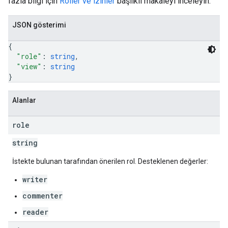
fazla bilgi için
Roller ve izinler
başlıklı makaleyi inceleyin.
JSON gösterimi
{
"role"
: 
string
,
"view"
: 
string
}
Alanlar
role
string
İstekte bulunan tarafından önerilen rol. Desteklenen değerler:
writer
commenter
reader