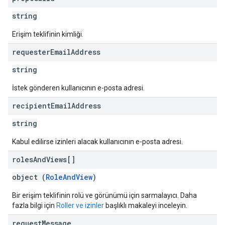
string
Erişim teklifinin kimliği.
requester
Email
Address
string
İstek gönderen kullanıcının e-posta adresi.
recipient
Email
Address
string
Kabul edilirse izinleri alacak kullanıcının e-posta adresi.
roles
And
Views[]
object (
RoleAndView
)
Bir erişim teklifinin rolü ve görünümü için sarmalayıcı. Daha
fazla bilgi için
Roller ve izinler
başlıklı makaleyi inceleyin.
request
Message