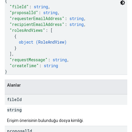
{
"fileId"
: 
string
,
"proposalId"
: 
string
,
"requesterEmailAddress"
: 
string
,
"recipientEmailAddress"
: 
string
,
"rolesAndViews"
: 
[
{
object (
RoleAndView
)
}
]
,
"requestMessage"
: 
string
,
"createTime"
: 
string
}
Alanlar
file
Id
string
Erişim önerisinin bulunduğu dosya kimliği.
proposal
Id